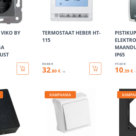
 VIKO BY
TERMOSTAAT HEBER HT-
PISTIKUP
115
ELEKTRO
GA
MAANDU
UST
IP65
54
.66 €
17
.32 €
32
10
.80 €
.39 €
/ tk
/
KAMPAANIA
KAMPA