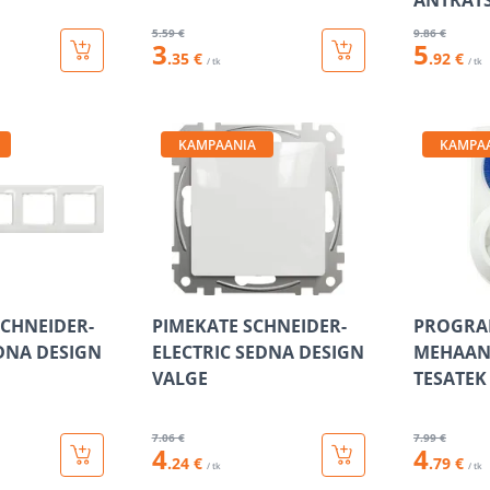
ANTRATS
5
.59 €
9
.86 €
3
5
.35 €
.92 €
/ tk
/ tk
KAMPAANIA
KAMPA
SCHNEIDER-
PIMEKATE SCHNEIDER-
PROGRA
EDNA DESIGN
ELECTRIC SEDNA DESIGN
MEHAANI
VALGE
TESATEK
7
.06 €
7
.99 €
4
4
.24 €
.79 €
/ tk
/ tk