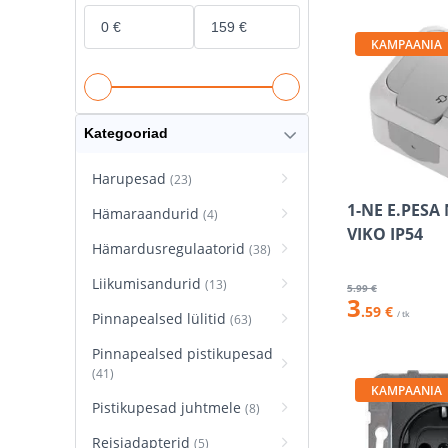
KAMPAANIA
Kategooriad
Harupesad
(23)
1-NE E.PESA
Hämaraandurid
(4)
VIKO IP54
Hämardusregulaatorid
(38)
Liikumisandurid
(13)
5
.99 €
3
.59 €
/ tk
Pinnapealsed lülitid
(63)
Pinnapealsed pistikupesad
(41)
KAMPAANIA
Pistikupesad juhtmele
(8)
Reisiadapterid
(5)