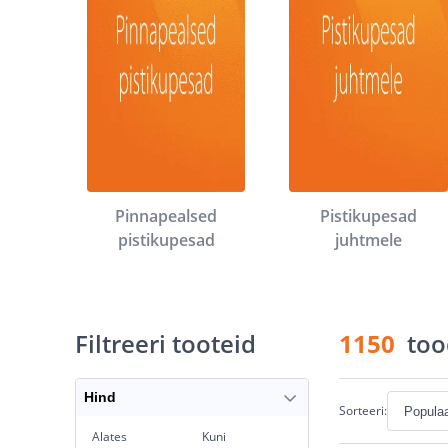
Pinnapealsed
Pistikupesad
pistikupesad
juhtmele
Filtreeri tooteid
1150
too
Hind
Sorteeri:
Alates
Kuni