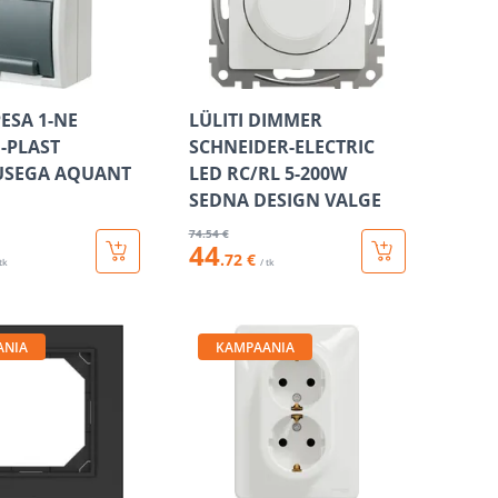
ESA 1-NE
LÜLITI DIMMER
-PLAST
SCHNEIDER-ELECTRIC
SEGA AQUANT
LED RC/RL 5-200W
SEDNA DESIGN VALGE
74
.54 €
44
.72 €
 tk
/ tk
ANIA
KAMPAANIA