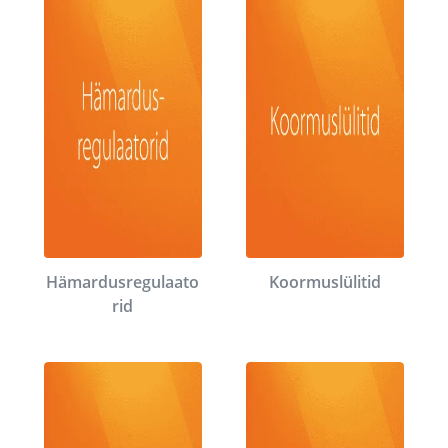
Hämardusregulaato
Koormuslülitid
rid