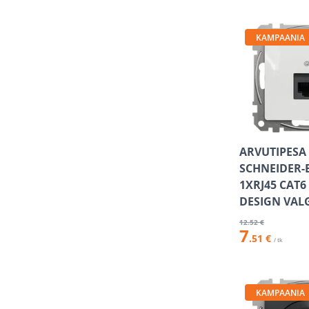
KAMPAANIA
ARVUTIPESA
SCHNEIDER-
1XRJ45 CAT6
DESIGN VAL
12
.52 €
7
.51 €
/ tk
KAMPAANIA