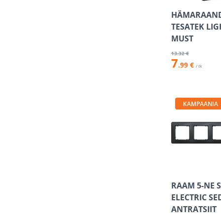
HÄMARAAN
TESATEK LI
MUST
13
.32 €
7
.99 €
/ tk
KAMPAANIA
RAAM 5-NE 
ELECTRIC S
ANTRATSIIT