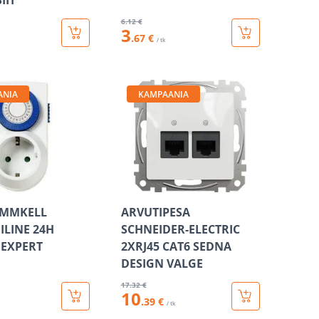
IIT
6
.12 €
3
.67 €
/ tk
ANIA
KAMPAANIA
MMKELL
ARVUTIPESA
LINE 24H
SCHNEIDER-ELECTRIC
 EXPERT
2XRJ45 CAT6 SEDNA
DESIGN VALGE
17
.32 €
10
.39 €
/ tk