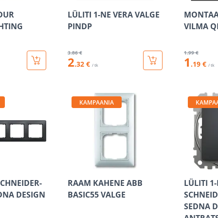
DUR
LÜLITI 1-NE VERA VALGE
MONTAA
GHTING
PINDP
VILMA Q
3
.86 €
1
.99 €
2
1
.32 €
.19 €
/ tk
/ tk
KAMPAANIA
KAMPA
SCHNEIDER-
RAAM KAHENE ABB
LÜLITI 1
EDNA DESIGN
BASIC55 VALGE
SCHNEID
SEDNA D