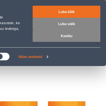
Luba kõik
ET
RU
EN
de
kasutate, ka
Luba valik
muu teabega,
 sisse
Ostunimekiri
Ostukorv
Keeldu
ÄRELMAKS
MEISTRIKLUBI
BLOGI
Näita andmeid