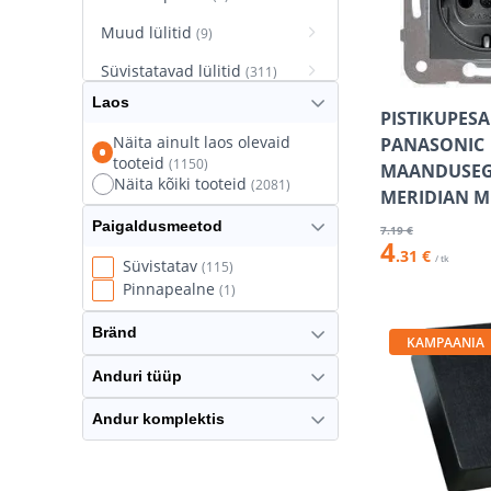
Muud lülitid
(9)
Süvistatavad lülitid
(311)
Laos
Süvistatavad pistikupesad
PISTIKUPESA
(627)
Näita ainult laos olevaid
PANASONIC
tooteid
(1150)
Termostaatlülitid
MAANDUSE
(8)
Näita kõiki tooteid
(2081)
MERIDIAN M
Paigaldusmeetod
7
.19 €
4
.31 €
/ tk
Süvistatav
(115)
Pinnapealne
(1)
Bränd
KAMPAANIA
Anduri tüüp
Andur komplektis