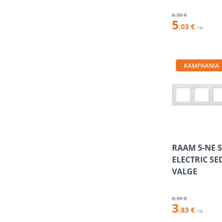
8
.39 €
5
.03 €
/ tk
KAMPAANIA
RAAM 5-NE 
ELECTRIC S
VALGE
6
.39 €
3
.83 €
/ tk