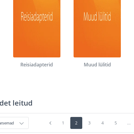
Reisiadapterid
Muud lülitid
det leitud
1
2
3
4
5
...