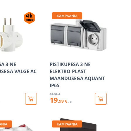
KAMPAANIA
A 3-NE
PISTIKUPESA 3-NE
SEGA VALGE AC
ELEKTRO-PLAST
MAANDUSEGA AQUANT
IP65
33
.32 €
19
.99 €
/ tk
k
ANIA
KAMPAANIA