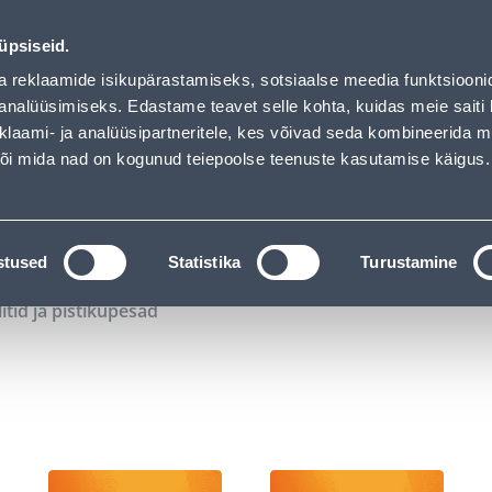
01
13
43
36
Tuhanded tooted -40% (al 10€)
P
T
MIN
S
üpsiseid.
ndus
Teenused
Karjäärileht
a reklaamide isikupärastamiseks, sotsiaalse meedia funktsiooni
analüüsimiseks. Edastame teavet selle kohta, kuidas meie saiti 
klaami- ja analüüsipartneritele, kes võivad seda kombineerida 
OTSI
Logi
 või mida nad on kogunud teiepoolse teenuste kasutamise käigus.
KATALOOGID
TÖÖRIISTALAENUTUS
J
stused
Statistika
Turustamine
litid ja pistikupesad