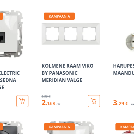
KAMPAANIA
KOLMENE RAAM VIKO
HARUPES
ELECTRIC
BY PANASONIC
MAANDU
 SEDNA
MERIDIAN VALGE
GE
3
.59 €
2
3
.29 €
.15 €
/ tk
/t
KAMPAANIA
KAMPA