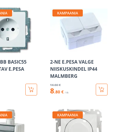
ANIA
KAMPAANIA
BB BASIC55
2-NE E.PESA VALGE
TAV E.PESA
NIISKUSKINDEL IP44
MALMBERG
14
.66 €
8
.80 €
/ tk
ANIA
KAMPAANIA