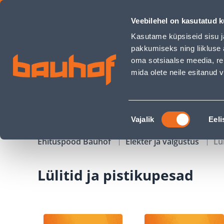
Lülitid ja pistikupesad - Bauhof has loaded
Veebilehel on kasutatud k
Kauplused
Äriklienditeenindus
Klienditeeni
Kasutame küpsiseid sisu j
pakkumiseks ning liikluse 
oma sotsiaalse meedia, re
mida olete neile esitanud
TOOTED
KAMPAANIAD
Nõusoleku
Vajalik
Eeli
valik
Ehituspood Bauhof
Elekter ja valgustus
Lü
Lülitid ja pistikupesad