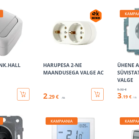
KAMPA
 NK.HALL
HARUPESA 2-NE
ÜHENE A
MAANDUSEGA VALGE AC
SÜVISTA
VALGE
5
.32 €
3
2
.29 €
.19 €
/ tk
/tk
KAMPAANIA
KAMPA