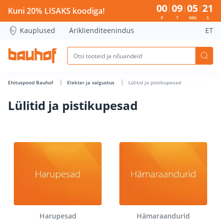
Lülitid ja pistikupesad - Bauhof has loaded
00
09
05
21
Kuni 20% LISAKS koodiga!
P
T
MIN
S
Kauplused
Äriklienditeenindus
ET
Ehituspood Bauhof
Elekter ja valgustus
Lülitid ja pistikupesad
Lülitid ja pistikupesad
Harupesad
Hämaraandurid