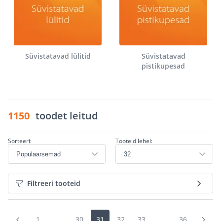
Süvistatavad lülitid
Süvistatavad
pistikupesad
1150
toodet leitud
Sorteeri:
Tooteid lehel:
Filtreeri tooteid
1
...
30
31
32
33
...
36