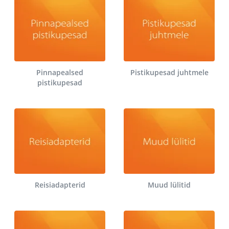
Pinnapealsed
Pistikupesad juhtmele
pistikupesad
Reisiadapterid
Muud lülitid