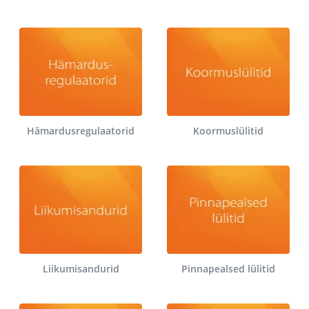
Hämardusregulaatorid
Koormuslülitid
Liikumisandurid
Pinnapealsed lülitid