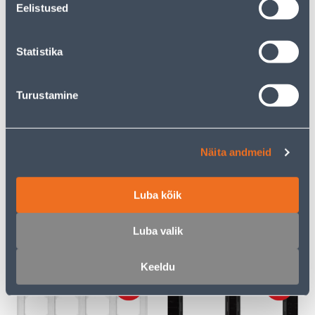
Eelistused
MUST KLAAS
VALGE
13
8
.00 €
.00 €
/tk
/tk
Statistika
KAMPAANIA
Turustamine
Näita andmeid
RAAM 2-NE VILMA QR
RAAM 3-NE VILMA QR
VALGE KLAAS
VALGE KLAAS
Luba kõik
19
.99 €
11
14
.00 €
.99 €
Luba valik
/ tk
/tk
Keeldu