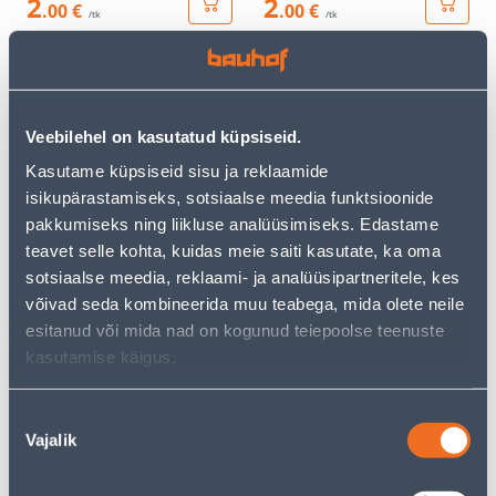
2
2
.00 €
.00 €
/tk
/tk
Veebilehel on kasutatud küpsiseid.
Kasutame küpsiseid sisu ja reklaamide
isikupärastamiseks, sotsiaalse meedia funktsioonide
ARVUTIPESA 2-NE VILMA
TV PESA VILMA QR BEEZ
pakkumiseks ning liikluse analüüsimiseks. Edastame
QR BEEZ RAAMITA
RAAMITA
teavet selle kohta, kuidas meie saiti kasutate, ka oma
5
2
sotsiaalse meedia, reklaami- ja analüüsipartneritele, kes
.00 €
.00 €
/tk
/tk
võivad seda kombineerida muu teabega, mida olete neile
esitanud või mida nad on kogunud teiepoolse teenuste
kasutamise käigus.
Nõusoleku
Vajalik
valik
RAAM 3-NE VILMA QR
RAAM 1-NE VILMA QR