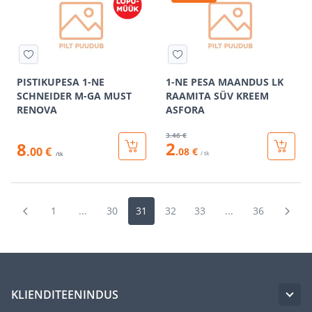
PISTIKUPESA 1-NE
1-NE PESA MAANDUS LK
SCHNEIDER M-GA MUST
RAAMITA SÜV KREEM
RENOVA
ASFORA
3
.46 €
2
8
.00 €
.08 €
/ tk
/tk
1
...
30
31
32
33
...
36
KLIENDITEENINDUS