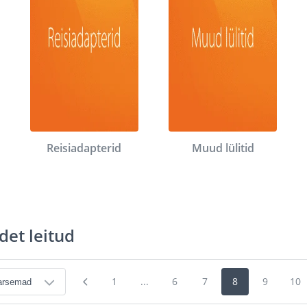
Reisiadapterid
Muud lülitid
det leitud
1
...
6
7
8
9
10