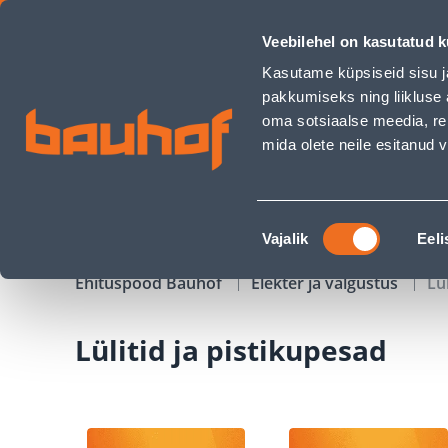
Lülitid ja pistikupesad - Bauhof has loaded
Veebilehel on kasutatud k
Kauplused
Äriklienditeenindus
Klienditeeni
Kasutame küpsiseid sisu j
pakkumiseks ning liikluse 
oma sotsiaalse meedia, re
mida olete neile esitanud
TOOTED
KAMPAANIAD
Nõusoleku
Vajalik
Eeli
valik
Ehituspood Bauhof
Elekter ja valgustus
Lü
Lülitid ja pistikupesad