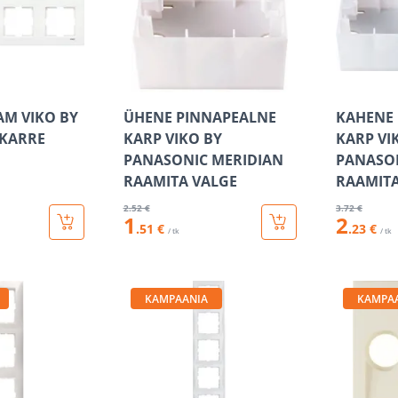
AM VIKO BY
ÜHENE PINNAPEALNE
KAHENE
 KARRE
KARP VIKO BY
KARP VI
PANASONIC MERIDIAN
PANASON
RAAMITA VALGE
RAAMITA
2
.52 €
3
.72 €
1
2
.51 €
.23 €
/ tk
/ tk
KAMPAANIA
KAMPA