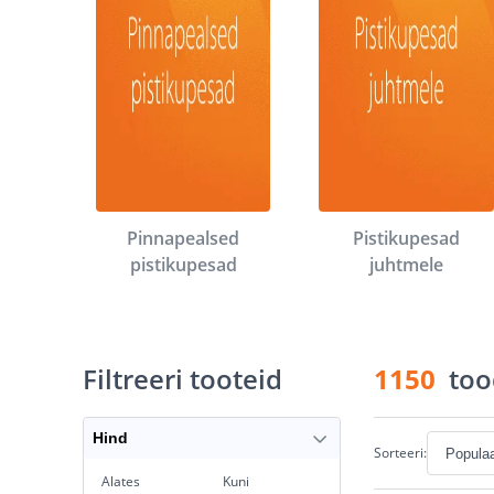
Pinnapealsed
Pistikupesad
pistikupesad
juhtmele
Filtreeri tooteid
1150
too
Hind
Sorteeri:
Alates
Kuni