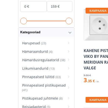
KAMPAANIA
Kategooriad
Harupesad
(23)
KAHENE PIS
Hämaraandurid
(4)
VIKO BY PA
Hämardusregulaatorid
(38)
MERIDIAN R
VALGE
Liikumisandurid
(13)
5
.59 €
Pinnapealsed lülitid
(63)
3
.35 €
/ tk
Pinnapealsed pistikupesad
(41)
Pistikupesad juhtmele
(8)
KAMPAANIA
Reisiadapterid
(5)