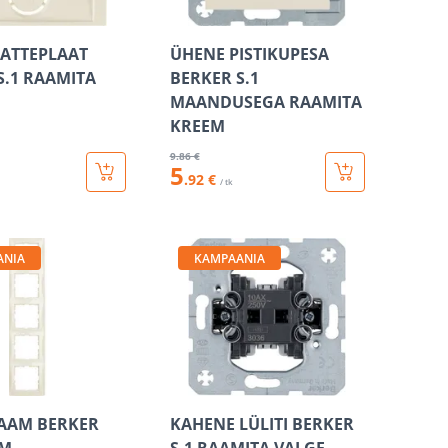
KATTEPLAAT
ÜHENE PISTIKUPESA
S.1 RAAMITA
BERKER S.1
MAANDUSEGA RAAMITA
KREEM
9
.86 €
5
.92 €
/ tk
ANIA
KAMPAANIA
RAAM BERKER
KAHENE LÜLITI BERKER