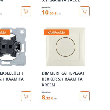
EM
S.1 RAAMITA VALGE
16
.66 €
10
.00 €
 tk
/ tk
ANIA
KAMPAANIA
EKSELLÜLITI
DIMMERI KATTEPLAAT
S.1 RAAMITA
BERKER S.1 RAAMITA
KREEM
13
.86 €
8
.32 €
/ tk