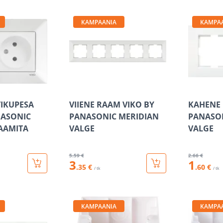
KAMPAANIA
KAMPA
TIKUPESA
VIIENE RAAM VIKO BY
KAHENE 
NASONIC
PANASONIC MERIDIAN
PANASO
AAMITA
VALGE
VALGE
5
.59 €
2
.66 €
3
1
.35 €
.60 €
/ tk
/ tk
KAMPAANIA
KAMPA