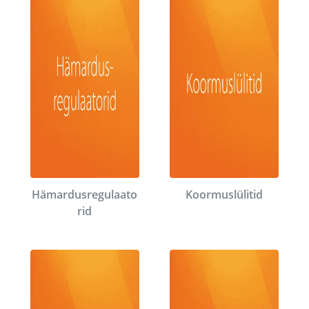
Hämardusregulaato
Koormuslülitid
rid