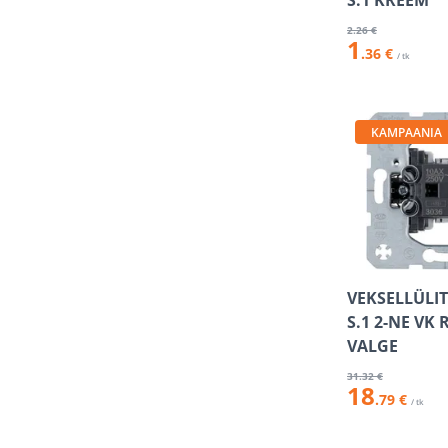
S.1 KREEM
2
.26 €
1
.36 €
/ tk
KAMPAANIA
VEKSELLÜLIT
S.1 2-NE VK
VALGE
31
.32 €
18
.79 €
/ tk