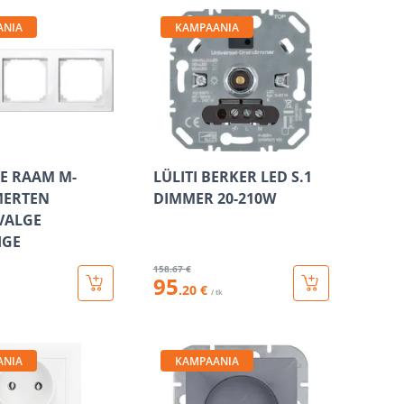
ANIA
KAMPAANIA
E RAAM M-
LÜLITI BERKER LED S.1
MERTEN
DIMMER 20-210W
VALGE
IGE
158
.67 €
95
.20 €
/ tk
ANIA
KAMPAANIA