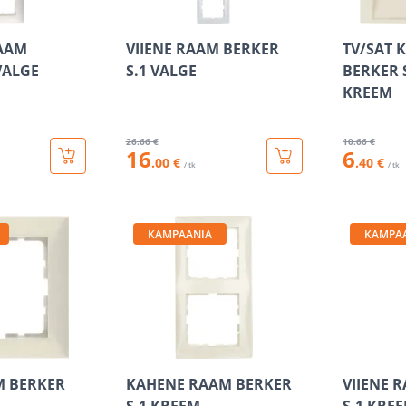
AAM
VIIENE RAAM BERKER
TV/SAT 
VALGE
S.1 VALGE
BERKER 
KREEM
26
.66 €
10
.66 €
16
6
.00 €
.40 €
/ tk
/ tk
KAMPAANIA
KAMPA
M BERKER
KAHENE RAAM BERKER
VIIENE 