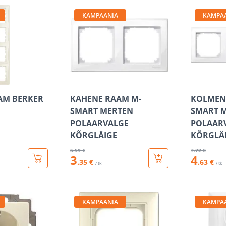
KAMPAANIA
KAMPA
AM BERKER
KAHENE RAAM M-
KOLMEN
SMART MERTEN
SMART 
POLAARVALGE
POLAAR
KÕRGLÄIGE
KÕRGLÄ
5
.59 €
7
.72 €
3
4
.35 €
.63 €
/ tk
/ tk
KAMPAANIA
KAMPA