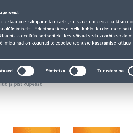
00
20
48
44
Kuni 20% LISAKS koodiga!
P
T
MIN
S
üpsiseid.
ndus
Teenused
Karjäärileht
a reklaamide isikupärastamiseks, sotsiaalse meedia funktsiooni
analüüsimiseks. Edastame teavet selle kohta, kuidas meie saiti 
klaami- ja analüüsipartneritele, kes võivad seda kombineerida 
OTSI
Logi
 või mida nad on kogunud teiepoolse teenuste kasutamise käigus.
KATALOOGID
TÖÖRIISTALAENUTUS
J
stused
Statistika
Turustamine
litid ja pistikupesad