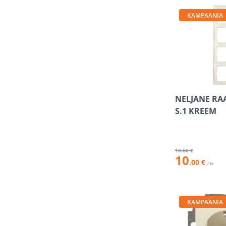
KAMPAANIA
NELJANE RA
S.1 KREEM
16
.66 €
10
.00 €
/ tk
KAMPAANIA