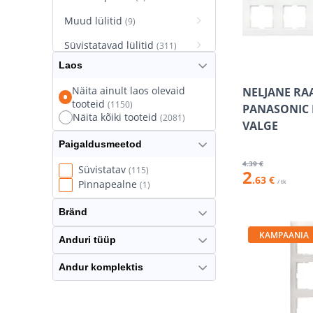
Muud lülitid
(9)
Süvistatavad lülitid
(311)
Laos
Süvistatavad pistikupesad
(627)
Näita ainult laos olevaid
NELJANE RA
tooteid
(1150)
Termostaatlülitid
PANASONIC
(8)
Näita kõiki tooteid
(2081)
VALGE
Paigaldusmeetod
4
.39 €
Süvistatav
(115)
2
.63 €
/ tk
Pinnapealne
(1)
Bränd
KAMPAANIA
Anduri tüüp
Andur komplektis