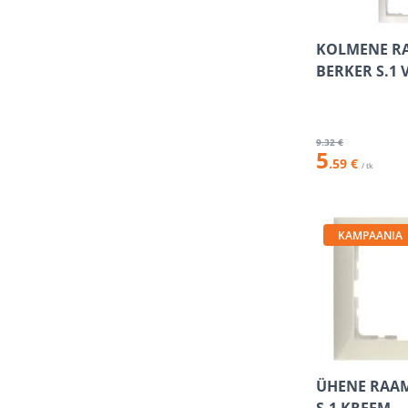
KOLMENE R
BERKER S.1 
9
.32 €
5
.59 €
/ tk
KAMPAANIA
ÜHENE RAA