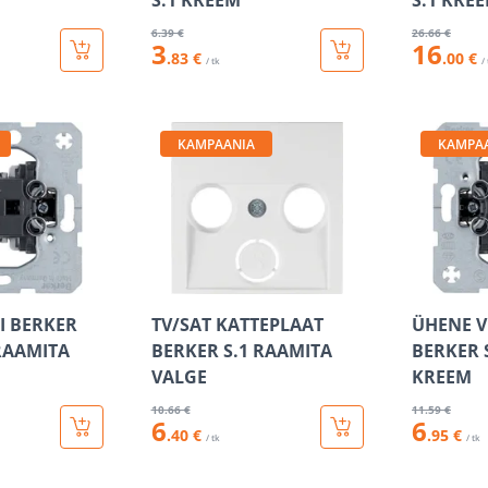
S.1 KREEM
S.1 KRE
6
.39 €
26
.66 €
3
16
.83 €
.00 €
/ tk
/
KAMPAANIA
KAMPA
I BERKER
TV/SAT KATTEPLAAT
ÜHENE V
 RAAMITA
BERKER S.1 RAAMITA
BERKER 
VALGE
KREEM
10
.66 €
11
.59 €
6
6
.40 €
.95 €
/ tk
/ tk