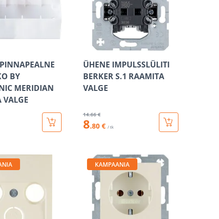
 PINNAPEALNE
ÜHENE IMPULSSLÜLITI
KO BY
BERKER S.1 RAAMITA
IC MERIDIAN
VALGE
 VALGE
14
.66 €
8
.80 €
/ tk
ANIA
KAMPAANIA