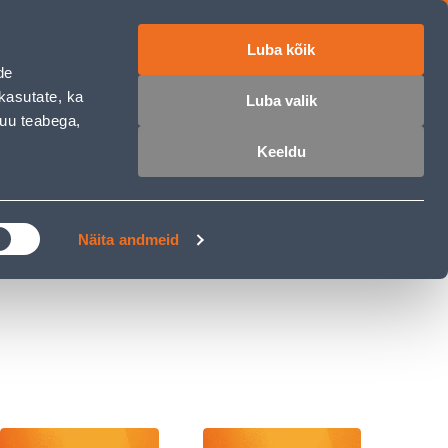
Luba kõik
ET
RU
EN
de
kasutate, ka
Luba valik
muu teabega,
 sisse
Ostunimekiri
Ostukorv
Keeldu
ÄRELMAKS
MEISTRIKLUBI
BLOGI
Näita andmeid