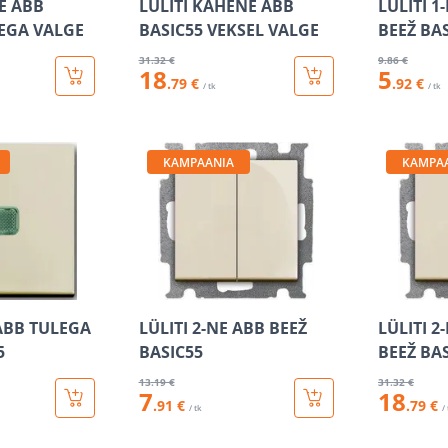
E ABB
LÜLITI KAHENE ABB
LÜLITI 1
LEGA VALGE
BASIC55 VEKSEL VALGE
BEEŽ BA
31
.32 €
9
.86 €
18
5
.79 €
.92 €
/ tk
/ tk
KAMPAANIA
KAMPA
 ABB TULEGA
LÜLITI 2-NE ABB BEEŽ
LÜLITI 2
5
BASIC55
BEEŽ BA
13
.19 €
31
.32 €
7
18
.91 €
.79 €
/ tk
/