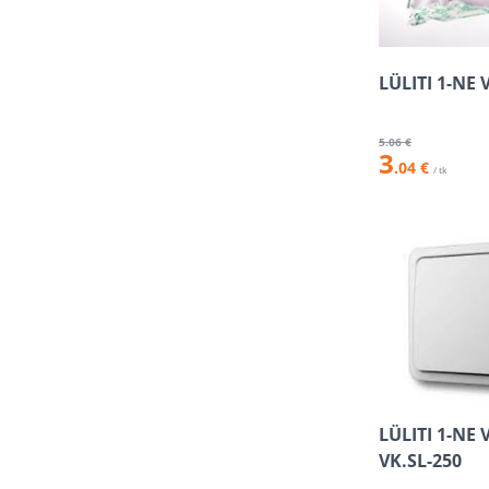
LÜLITI 1-NE
5
.06 €
3
.04 €
/ tk
LÜLITI 1-NE 
VK.SL-250