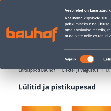
Lülitid ja pistikupesad - Bauhof has loaded
Veebilehel on kasutatud k
Kauplused
Äriklienditeenindus
Klienditeeni
Kasutame küpsiseid sisu j
pakkumiseks ning liikluse 
oma sotsiaalse meedia, re
mida olete neile esitanud
TOOTED
KAMPAANIAD
Nõusoleku
Vajalik
Eeli
valik
Ehituspood Bauhof
Elekter ja valgustus
Lü
Lülitid ja pistikupesad