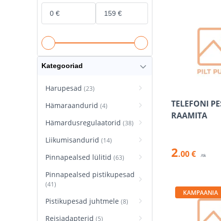
Kategooriad
Harupesad
(23)
TELEFONI PE
Hämaraandurid
(4)
RAAMITA
Hämardusregulaatorid
(38)
Liikumisandurid
(14)
2
.00 €
Pinnapealsed lülitid
/tk
(63)
Pinnapealsed pistikupesad
(41)
KAMPAANIA
Pistikupesad juhtmele
(8)
Reisiadapterid
(5)