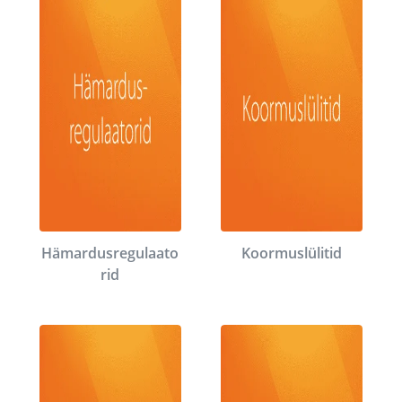
Hämardusregulaato
Koormuslülitid
rid