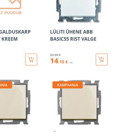
IGALDUSKARP
LÜLITI ÜHENE ABB
V KREEM
BASIC55 RIST VALGE
23
.59 €
14
.15 €
/ tk
ANIA
KAMPAANIA