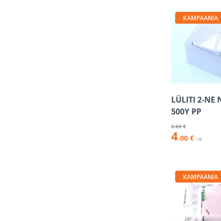
KAMPAANIA
LÜLITI 2-NE
500Y PP
6
.66 €
4
.00 €
/ tk
KAMPAANIA