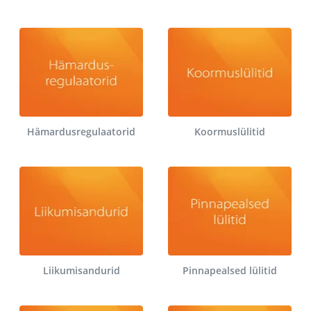
Hämardusregulaatorid
Koormuslülitid
Liikumisandurid
Pinnapealsed lülitid