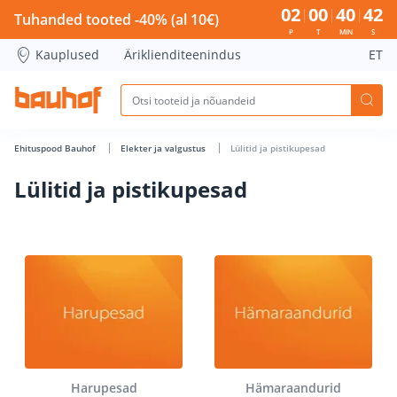
Lülitid ja pistikupesad - Bauhof has loaded
02
00
40
41
Tuhanded tooted -40% (al 10€)
P
T
MIN
S
Kauplused
Äriklienditeenindus
ET
Ehituspood Bauhof
Elekter ja valgustus
Lülitid ja pistikupesad
Lülitid ja pistikupesad
Harupesad
Hämaraandurid