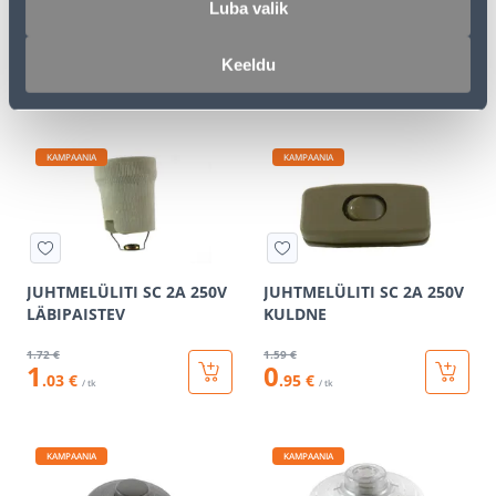
Luba valik
400W ALFA BEEZ
MUST
39
.59 €
1
.59 €
Keeldu
23
0
.75 €
.95 €
/ tk
/ tk
KAMPAANIA
KAMPAANIA
JUHTMELÜLITI SC 2A 250V
JUHTMELÜLITI SC 2A 250V
LÄBIPAISTEV
KULDNE
1
.72 €
1
.59 €
1
0
.03 €
.95 €
/ tk
/ tk
KAMPAANIA
KAMPAANIA