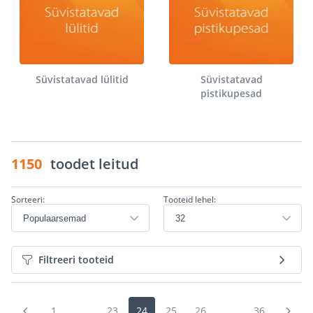
Süvistatavad lülitid
Süvistatavad
pistikupesad
1150
toodet leitud
Sorteeri:
Tooteid lehel:
Filtreeri tooteid
1
...
23
24
25
26
...
36