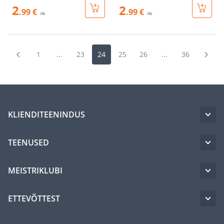
2
2
.99 €
.99 €
/tk
/tk
1
...
23
24
25
26
...
36
KLIENDITEENINDUS
TEENUSED
MEISTRIKLUBI
ETTEVÕTTEST