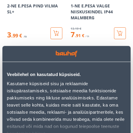
2-NE E.PESA PIND VILMA
1-NE E.PESA VALGE
SL+
NIISKUSKINDEL IP44
MALMBERG
13
.19 €
7
3
.99 €
.91 €
/ tk
/tk
KAMPAANIA
KAMPAANIA
Veebilehel on kasutatud küpsiseid.
Kasutame küpsiseid sisu ja reklaamide
isikupärastamiseks, sotsiaalse meedia funktsioonide
RAAM 2-NE SÜV KREEM
PISTIKUPESA 2-NE M-GA
ASFORA
MUST RENOVA
pakkumiseks ning liikluse analüüsimiseks. Edastame
teavet selle kohta, kuidas meie saiti kasutate, ka oma
1
.72 €
20
.79 €
sotsiaalse meedia, reklaami- ja analüüsipartneritele, kes
1
12
.03 €
.47 €
/ tk
/ tk
võivad seda kombineerida muu teabega, mida olete neile
esitanud või mida nad on kogunud teiepoolse teenuste