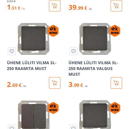
2
.52 €
1
39
.99 €
.51 €
/ tk
/tk
ÜHENE LÜLITI VILMA SL-
ÜHENE LÜLITI VILMA SL-
250 RAAMITA MUST
250 RAAMITA VALGUS
MUST
2
3
.69 €
.99 €
/tk
/tk