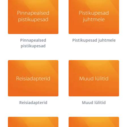
Pinnapealsed
Pistikupesad juhtmele
pistikupesad
Reisiadapterid
Muud lülitid