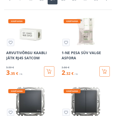
KAMPAANIA
KAMPAANIA
ARVUTIVÕRGU KAABLI
1-NE PESA SÜV VALGE
JÄTK RJ45 SATCOM
ASFORA
5
.59 €
3
.86 €
3
2
.35 €
.32 €
/ tk
/ tk
KAMPAANIA
KAMPAANIA