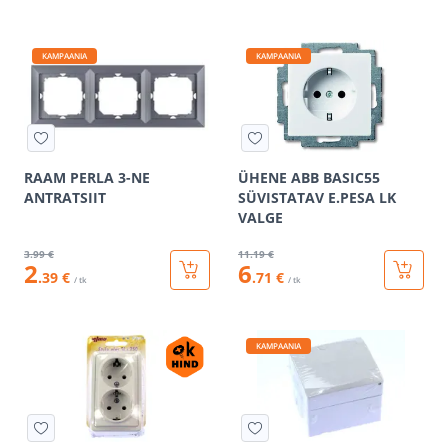
KAMPAANIA
KAMPAANIA
RAAM PERLA 3-NE
ÜHENE ABB BASIC55
ANTRATSIIT
SÜVISTATAV E.PESA LK
VALGE
3
.99 €
11
.19 €
2
6
.39 €
.71 €
/ tk
/ tk
KAMPAANIA