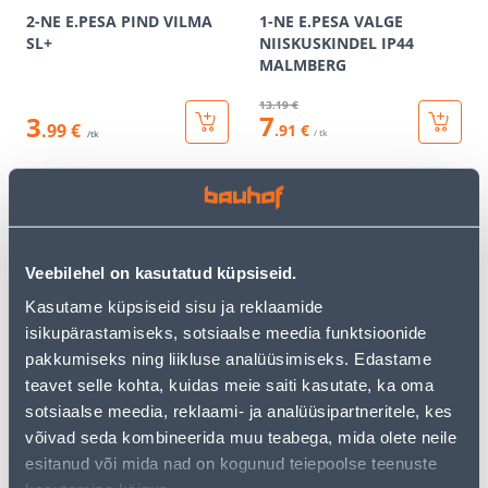
2-NE E.PESA PIND VILMA
1-NE E.PESA VALGE
SL+
NIISKUSKINDEL IP44
MALMBERG
13
.19 €
7
3
.99 €
.91 €
/ tk
/tk
KAMPAANIA
KAMPAANIA
Veebilehel on kasutatud küpsiseid.
Kasutame küpsiseid sisu ja reklaamide
isikupärastamiseks, sotsiaalse meedia funktsioonide
RAAM 2-NE SÜV KREEM
PISTIKUPESA 2-NE M-GA
ASFORA
MUST RENOVA
pakkumiseks ning liikluse analüüsimiseks. Edastame
teavet selle kohta, kuidas meie saiti kasutate, ka oma
1
.72 €
20
.79 €
sotsiaalse meedia, reklaami- ja analüüsipartneritele, kes
1
12
.03 €
.47 €
/ tk
/ tk
võivad seda kombineerida muu teabega, mida olete neile
esitanud või mida nad on kogunud teiepoolse teenuste