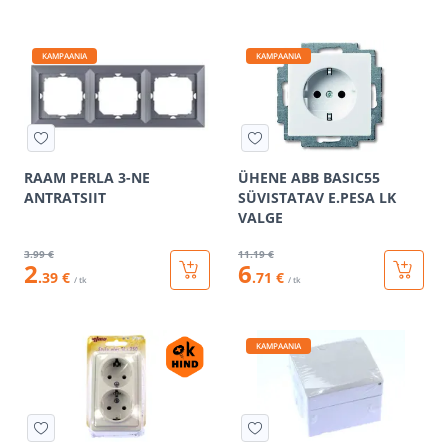
KAMPAANIA
KAMPAANIA
RAAM PERLA 3-NE
ÜHENE ABB BASIC55
ANTRATSIIT
SÜVISTATAV E.PESA LK
VALGE
3
.99 €
11
.19 €
2
6
.39 €
.71 €
/ tk
/ tk
KAMPAANIA