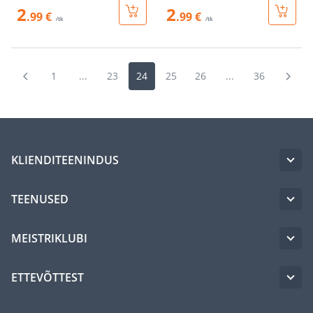
2
2
.99 €
.99 €
/tk
/tk
1
...
23
24
25
26
...
36
KLIENDITEENINDUS
TEENUSED
MEISTRIKLUBI
ETTEVÕTTEST