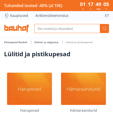
Lülitid ja pistikupesad - Bauhof has loaded
01
17
49
04
Tuhanded tooted -40% (al 10€)
P
T
MIN
S
Kauplused
Äriklienditeenindus
ET
Ehituspood Bauhof
Elekter ja valgustus
Lülitid ja pistikupesad
Lülitid ja pistikupesad
Harupesad
Hämaraandurid