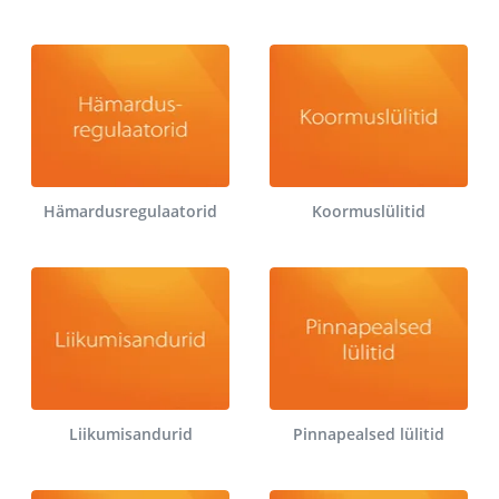
Hämardusregulaatorid
Koormuslülitid
Liikumisandurid
Pinnapealsed lülitid