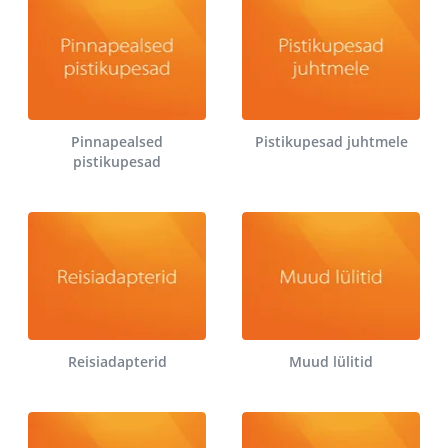
Pinnapealsed
Pistikupesad juhtmele
pistikupesad
Reisiadapterid
Muud lülitid