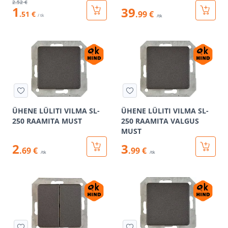
2
.52 €
1
39
.99 €
.51 €
/ tk
/tk
ÜHENE LÜLITI VILMA SL-
ÜHENE LÜLITI VILMA SL-
250 RAAMITA MUST
250 RAAMITA VALGUS
MUST
2
3
.69 €
.99 €
/tk
/tk