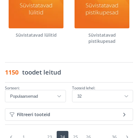
Süvistatavad lülitid
Süvistatavad
pistikupesad
1150
toodet leitud
Sorteeri:
Tooteid lehel:
Filtreeri tooteid
1
...
23
24
25
26
...
36