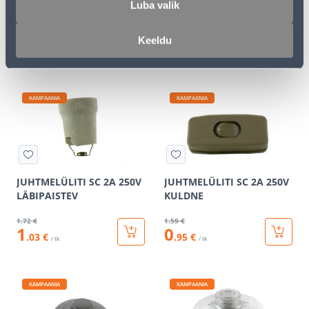
Luba valik
400W ALFA BEEZ
MUST
39
.59 €
1
.59 €
Keeldu
23
0
.75 €
.95 €
/ tk
/ tk
KAMPAANIA
KAMPAANIA
JUHTMELÜLITI SC 2A 250V
JUHTMELÜLITI SC 2A 250V
LÄBIPAISTEV
KULDNE
1
.72 €
1
.59 €
1
0
.03 €
.95 €
/ tk
/ tk
KAMPAANIA
KAMPAANIA