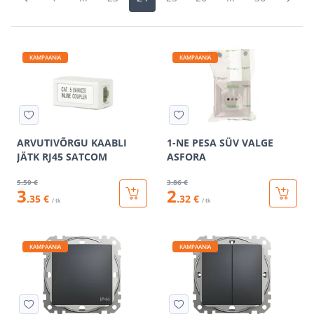
KAMPAANIA
KAMPAANIA
ARVUTIVÕRGU KAABLI
1-NE PESA SÜV VALGE
JÄTK RJ45 SATCOM
ASFORA
5
.59 €
3
.86 €
3
2
.35 €
.32 €
/ tk
/ tk
KAMPAANIA
KAMPAANIA