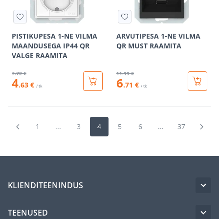
PISTIKUPESA 1-NE VILMA
ARVUTIPESA 1-NE VILMA
MAANDUSEGA IP44 QR
QR MUST RAAMITA
VALGE RAAMITA
7
.72 €
11
.19 €
4
6
.63 €
.71 €
/ tk
/ tk
1
...
3
4
5
6
...
37
KLIENDITEENINDUS
TEENUSED