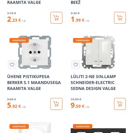
RAAMITA VALGE
BEEŽ
3
.72 €
3
.32 €
2
1
.23 €
.99 €
/ tk
/ tk
KAMPAANIA
KAMPAANIA
ÜHENE PISTIKUPESA
LÜLITI 2-NE SIN.LAMP
BERKER S.1 MAANDUSEGA
SCHNEIDER-ELECTRIC
RAAMITA VALGE
SEDNA DESIGN VALGE
9
.86 €
15
.99 €
5
9
.92 €
.59 €
/ tk
/ tk
KAMPAANIA
KAMPAANIA