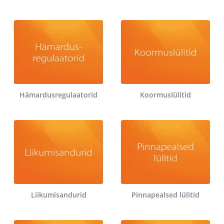
Hämardusregulaatorid
Koormuslülitid
Liikumisandurid
Pinnapealsed lülitid