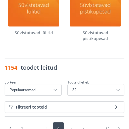
Süvistatavad lülitid
Süvistatavad
pistikupesad
1154
toodet leitud
Sorteeri:
Tooteid lehel:
Filtreeri tooteid
1
...
3
4
5
6
...
37