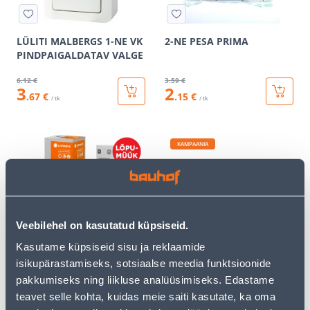
LÜLITI MALBERGS 1-NE VK
2-NE PESA PRIMA
PINDPAIGALDATAV VALGE
6
.12 €
3
.59 €
3
2
.67 €
.15 €
/ tk
/ tk
KAMPAANIA
Veebilehel on kasutatud küpsiseid.
JUHTIMISPULT LEDVANCE
HARUPESA 1-NE+2XKITSAS
SMART WIFI RGB
AC
Kasutame küpsiseid sisu ja reklaamide
isikupärastamiseks, sotsiaalse meedia funktsioonide
3
.72 €
2
7
pakkumiseks ning liikluse analüüsimiseks. Edastame
.00 €
.23 €
/ tk
/tk
teavet selle kohta, kuidas meie saiti kasutate, ka oma