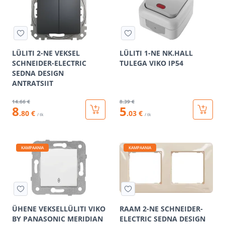
LÜLITI 2-NE VEKSEL
LÜLITI 1-NE NK.HALL
SCHNEIDER-ELECTRIC
TULEGA VIKO IP54
SEDNA DESIGN
ANTRATSIIT
14
.66 €
8
.39 €
8
5
.80 €
.03 €
/ tk
/ tk
KAMPAANIA
KAMPAANIA
ÜHENE VEKSELLÜLITI VIKO
RAAM 2-NE SCHNEIDER-
BY PANASONIC MERIDIAN
ELECTRIC SEDNA DESIGN