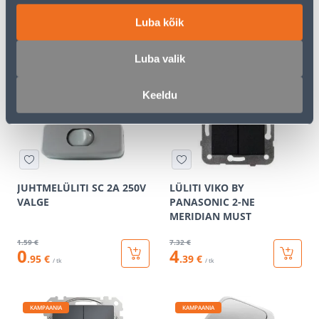
VALGE PINDP
ASFORA
Luba kõik
5
.99 €
3
.72 €
3
2
.59 €
.23 €
/ tk
/ tk
Luba valik
Keeldu
KAMPAANIA
KAMPAANIA
JUHTMELÜLITI SC 2A 250V
LÜLITI VIKO BY
VALGE
PANASONIC 2-NE
MERIDIAN MUST
1
.59 €
7
.32 €
0
4
.95 €
.39 €
/ tk
/ tk
KAMPAANIA
KAMPAANIA