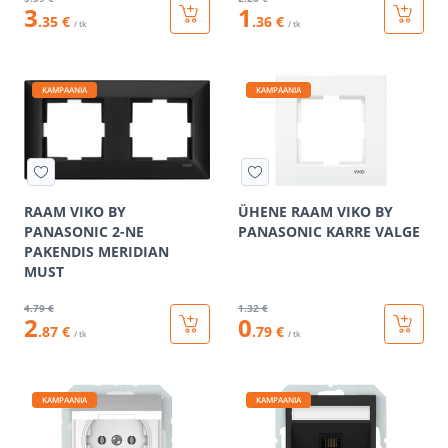
3
1
.35 €
.36 €
/ tk
/ tk
KAMPAANIA
KAMPAANIA
RAAM VIKO BY
ÜHENE RAAM VIKO BY
PANASONIC 2-NE
PANASONIC KARRE VALGE
PAKENDIS MERIDIAN
MUST
4
.79 €
1
.32 €
2
0
.87 €
.79 €
/ tk
/ tk
KAMPAANIA
KAMPAANIA