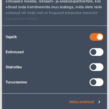
sotsiaalse meedia, reklaami- ja analüüsipartneritele, kes
võivad seda kombineerida muu teabega, mida olete neile
KAMPAANIA
KAMPAANIA
esitanud või mida nad on kogunud teiepoolse teenuste
kasutamise käigus.
Nõusoleku
LÜLITI SÜV 1-NE
LIIKUMISANDUR TESATEK
Vajalik
valik
KOMPLEKTNE CARMEN VI-
1000/2000W 360º VALGE
KO
ÕHUKE INFRAPUNA IP20
Eelistused
3
.86 €
13
.32 €
2
7
.32 €
.99 €
/ tk
/ tk
Statistika
KAMPAANIA
KAMPAANIA
Turustamine
Näita andmeid
LÜLITI 1-NE VEKSEL VERA
VEKSELLÜLITI SÜV VALGE