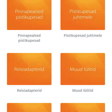
Pinnapealsed
Pistikupesad juhtmele
pistikupesad
Reisiadapterid
Muud lülitid