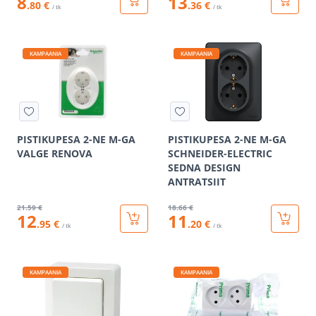
8
13
.80 €
.36 €
/ tk
/ tk
KAMPAANIA
KAMPAANIA
PISTIKUPESA 2-NE M-GA
PISTIKUPESA 2-NE M-GA
VALGE RENOVA
SCHNEIDER-ELECTRIC
SEDNA DESIGN
ANTRATSIIT
21
.59 €
18
.66 €
12
11
.95 €
.20 €
/ tk
/ tk
KAMPAANIA
KAMPAANIA