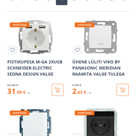
KAMPAANIA
KAMPAANIA
PISTIKUPESA M-GA 2XUSB
ÜHENE LÜLITI VIKO BY
SCHNEIDER-ELECTRIC
PANASONIC MERIDIAN
SEDNA DESIGN VALGE
RAAMITA VALGE TULEGA
53
.32 €
4
.39 €
31
2
.99 €
.63 €
/ tk
/ tk
KAMPAANIA
KAMPAANIA