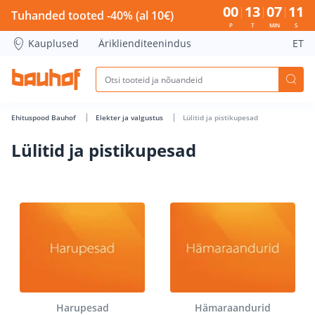
Lülitid ja pistikupesad - Bauhof has loaded
00
13
07
10
Tuhanded tooted -40% (al 10€)
P
T
MIN
S
Kauplused
Äriklienditeenindus
ET
Ehituspood Bauhof
Elekter ja valgustus
Lülitid ja pistikupesad
Lülitid ja pistikupesad
Harupesad
Hämaraandurid