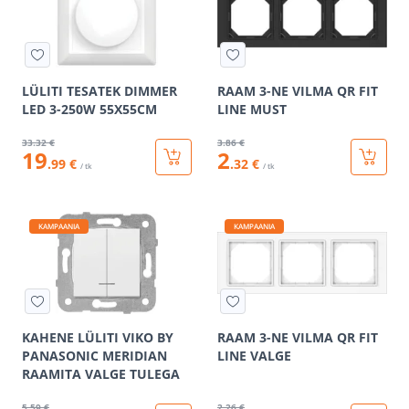
LÜLITI TESATEK DIMMER
RAAM 3-NE VILMA QR FIT
LED 3-250W 55X55CM
LINE MUST
33
.32 €
3
.86 €
19
2
.99 €
.32 €
/ tk
/ tk
KAMPAANIA
KAMPAANIA
KAHENE LÜLITI VIKO BY
RAAM 3-NE VILMA QR FIT
PANASONIC MERIDIAN
LINE VALGE
RAAMITA VALGE TULEGA
5
.59 €
2
.26 €