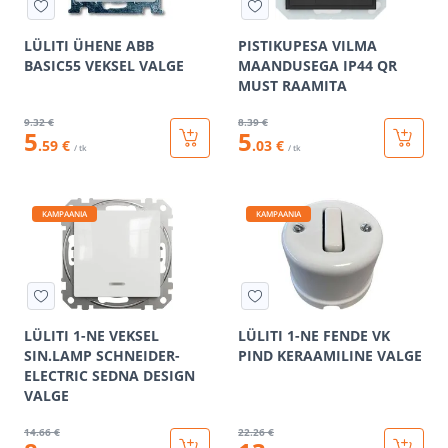
LÜLITI ÜHENE ABB
PISTIKUPESA VILMA
BASIC55 VEKSEL VALGE
MAANDUSEGA IP44 QR
MUST RAAMITA
9
.32 €
8
.39 €
5
5
.59 €
.03 €
/ tk
/ tk
KAMPAANIA
KAMPAANIA
LÜLITI 1-NE VEKSEL
LÜLITI 1-NE FENDE VK
SIN.LAMP SCHNEIDER-
PIND KERAAMILINE VALGE
ELECTRIC SEDNA DESIGN
VALGE
14
.66 €
22
.26 €