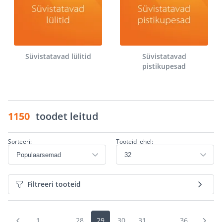
Süvistatavad lülitid
Süvistatavad
pistikupesad
1150
toodet leitud
Sorteeri:
Tooteid lehel:
Filtreeri tooteid
1
...
28
29
30
31
...
36