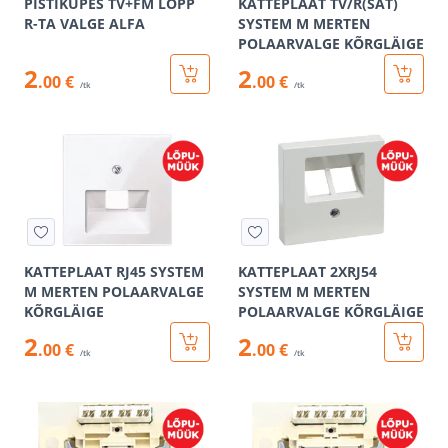
PISTIKUPES TV+FM LÕPP
KATTEPLAAT TV/R(SAT)
R-TA VALGE ALFA
SYSTEM M MERTEN
POLAARVALGE KÕRGLÄIGE
2
2
.00 €
.00 €
/tk
/tk
KATTEPLAAT RJ45 SYSTEM
KATTEPLAAT 2XRJ54
M MERTEN POLAARVALGE
SYSTEM M MERTEN
KÕRGLÄIGE
POLAARVALGE KÕRGLÄIGE
2
2
.00 €
.00 €
/tk
/tk