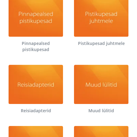
Pinnapealsed
Pistikupesad juhtmele
pistikupesad
Reisiadapterid
Muud lülitid