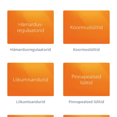
Hämardusregulaatorid
Koormuslülitid
Liikumisandurid
Pinnapealsed lülitid