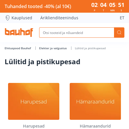
Lülitid ja pistikupesad - Bauhof has loaded
02
04
05
50
Tuhanded tooted -40% (al 10€)
P
T
MIN
S
Kauplused
Äriklienditeenindus
ET
Ehituspood Bauhof
Elekter ja valgustus
Lülitid ja pistikupesad
Lülitid ja pistikupesad
Harupesad
Hämaraandurid