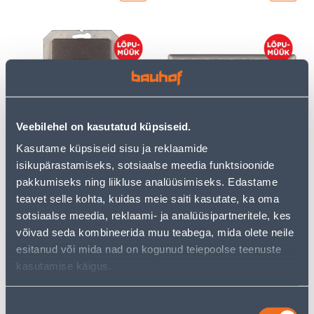
ÜHENE TELEFONIPESA
VIIENE RAAM VILMA SL-
Veebilehel on kasutatud küpsiseid.
VILMA SL-250 RAAMITA
250 METALLIK
Kasutame küpsiseid sisu ja reklaamide
MUST
isikupärastamiseks, sotsiaalse meedia funktsioonide
2
2
.00 €
.00 €
pakkumiseks ning liikluse analüüsimiseks. Edastame
/tk
/tk
teavet selle kohta, kuidas meie saiti kasutate, ka oma
sotsiaalse meedia, reklaami- ja analüüsipartneritele, kes
võivad seda kombineerida muu teabega, mida olete neile
esitanud või mida nad on kogunud teiepoolse teenuste
kasutamise käigus.
Nõusoleku
ÜHENE TELEFONIPESA
ÜHENE ARVUTIPESA