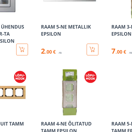
A ÜHENDUS
RAAM 5-NE METALLIK
RAAM 3-
R-TA
EPSILON
EPSILON
PSILON
2
7
.00 €
.00 €
/tk
/t
PUIT TAMM
RAAM 4-NE ÕLITATUD
RAAM 5-
TAMM EPSILON
TAMM E