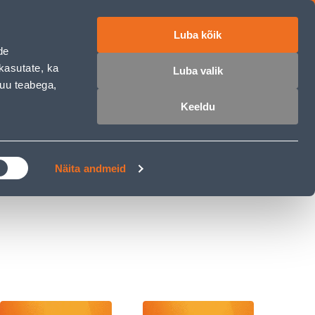
Luba kõik
ET
RU
EN
de
kasutate, ka
Luba valik
muu teabega,
 sisse
Ostunimekiri
Ostukorv
Keeldu
ÄRELMAKS
MEISTRIKLUBI
BLOGI
Näita andmeid