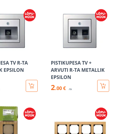
ESA TV R-TA
PISTIKUPESA TV +
K EPSILON
ARVUTI R-TA METALLIK
EPSILON
2
.00 €
k
/tk