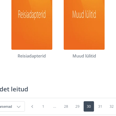
Reisiadapterid
Muud lülitid
det leitud
1
...
28
29
30
31
32