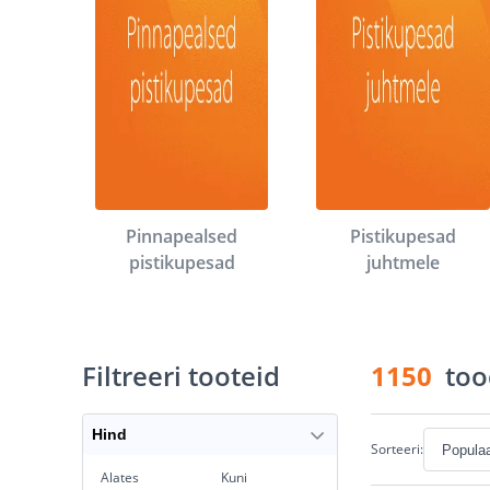
Pinnapealsed
Pistikupesad
pistikupesad
juhtmele
Filtreeri tooteid
1150
too
Hind
Sorteeri:
Alates
Kuni