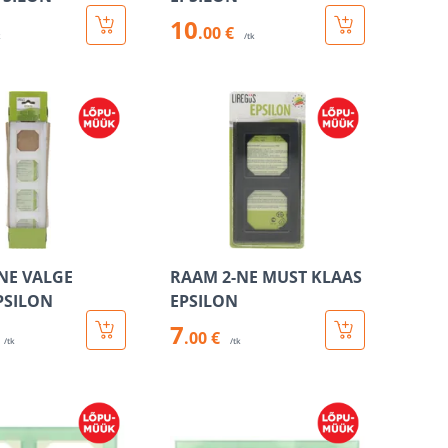
10
.00 €
k
/tk
NE VALGE
RAAM 2-NE MUST KLAAS
PSILON
EPSILON
7
.00 €
/tk
/tk