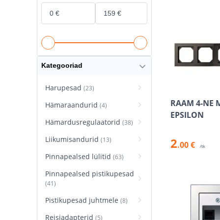
Kategooriad
Harupesad
(23)
RAAM 4-NE 
Hämaraandurid
(4)
EPSILON
Hämardusregulaatorid
(38)
Liikumisandurid
2
(13)
.00 €
/tk
Pinnapealsed lülitid
(63)
Pinnapealsed pistikupesad
(41)
Pistikupesad juhtmele
(8)
Reisiadapterid
(5)