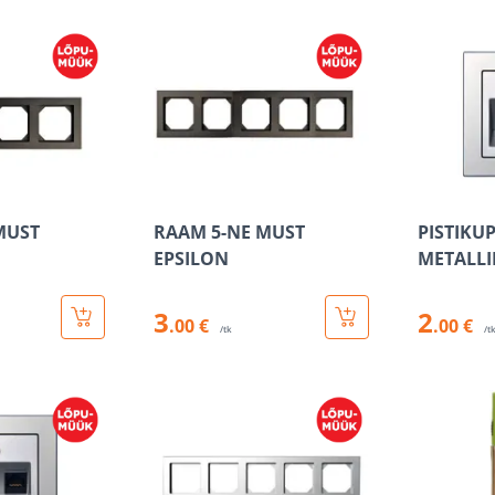
MUST
RAAM 5-NE MUST
PISTIKUP
EPSILON
METALLI
3
2
.00 €
.00 €
/tk
/t