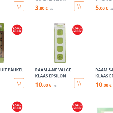
3
5
.00 €
.00 €
/tk
/t
PUIT PÄHKEL
RAAM 4-NE VALGE
RAAM 5-
KLAAS EPSILON
KLAAS E
10
10
.00 €
.00 €
/tk