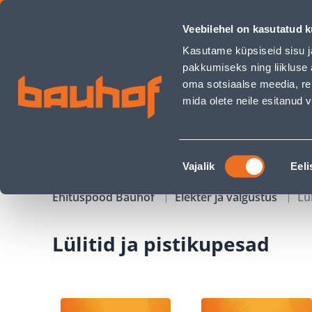
Lülitid ja pistikupesad - Bauhof has loaded
Veebilehel on kasutatud k
Kauplused
Äriklienditeenindus
Klienditeeni
Kasutame küpsiseid sisu j
pakkumiseks ning liikluse 
oma sotsiaalse meedia, re
mida olete neile esitanud
TOOTED
KAMPAANIAD
Nõusoleku
Vajalik
Eeli
valik
Ehituspood Bauhof
Elekter ja valgustus
Lü
Lülitid ja pistikupesad