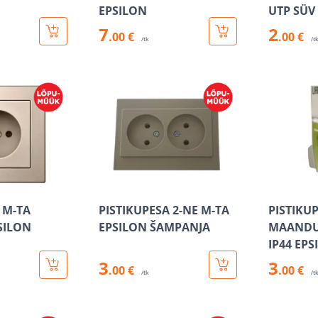
EPSILON
UTP SÜV
7
2
.00 €
.00 €
/tk
/t
 M-TA
PISTIKUPESA 2-NE M-TA
PISTIKU
SILON
EPSILON ŠAMPANJA
MAANDU
IP44 EP
3
3
.00 €
.00 €
/tk
/t