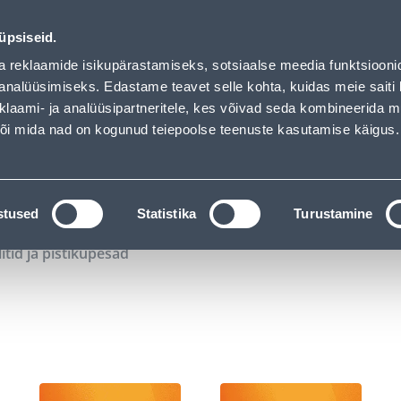
00
11
36
11
Kuni 20% LISAKS koodiga!
P
T
MIN
S
üpsiseid.
ndus
Teenused
Karjäärileht
a reklaamide isikupärastamiseks, sotsiaalse meedia funktsiooni
analüüsimiseks. Edastame teavet selle kohta, kuidas meie saiti 
klaami- ja analüüsipartneritele, kes võivad seda kombineerida 
OTSI
Logi
 või mida nad on kogunud teiepoolse teenuste kasutamise käigus.
KATALOOGID
TÖÖRIISTALAENUTUS
J
stused
Statistika
Turustamine
litid ja pistikupesad