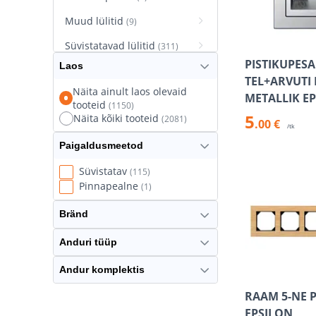
Muud lülitid
(9)
Süvistatavad lülitid
(311)
PISTIKUPES
Laos
Süvistatavad pistikupesad
TEL+ARVUTI 
(627)
Näita ainult laos olevaid
METALLIK E
tooteid
(1150)
Termostaatlülitid
(8)
5
Näita kõiki tooteid
(2081)
.00 €
/tk
Paigaldusmeetod
Süvistatav
(115)
Pinnapealne
(1)
Bränd
Anduri tüüp
Andur komplektis
RAAM 5-NE 
EPSILON