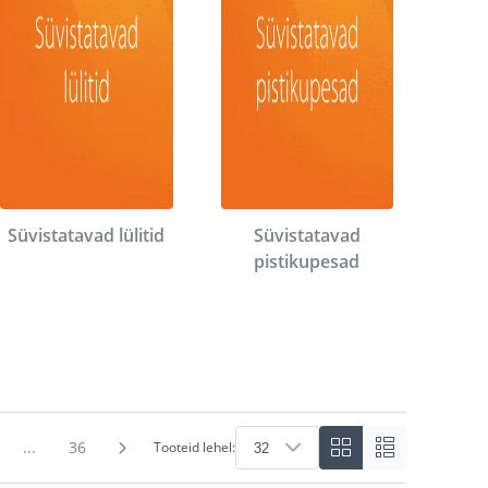
Süvistatavad lülitid
Süvistatavad
pistikupesad
...
36
Tooteid lehel: