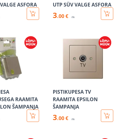
 VALGE ASFORA
UTP SÜV VALGE ASFORA
3
.00 €
k
/tk
PESA
PISTIKUPESA TV
SEGA RAAMITA
RAAMITA EPSILON
SILON ŠAMPANJA
ŠAMPANJA
3
.00 €
k
/tk