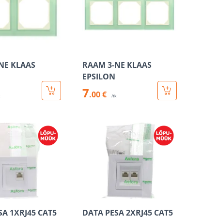
NE KLAAS
RAAM 3-NE KLAAS
EPSILON
7
.00 €
k
/tk
SA 1XRJ45 CAT5
DATA PESA 2XRJ45 CAT5