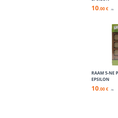
10
.00 €
/tk
RAAM 5-NE 
EPSILON
10
.00 €
/tk