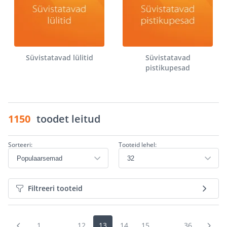
Süvistatavad lülitid
Süvistatavad
pistikupesad
1150
toodet leitud
Sorteeri:
Tooteid lehel:
Filtreeri tooteid
1
...
12
13
14
15
...
36