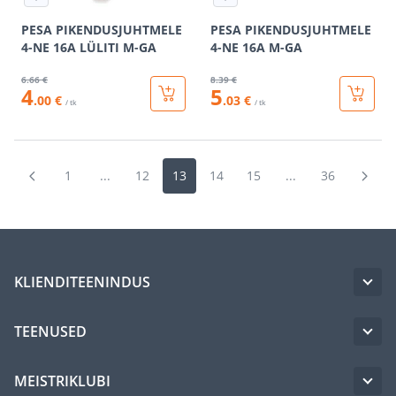
PESA PIKENDUSJUHTMELE
PESA PIKENDUSJUHTMELE
4-NE 16A LÜLITI M-GA
4-NE 16A M-GA
6
.66 €
8
.39 €
4
5
.00 €
.03 €
/ tk
/ tk
1
...
12
13
14
15
...
36
KLIENDITEENINDUS
TEENUSED
MEISTRIKLUBI