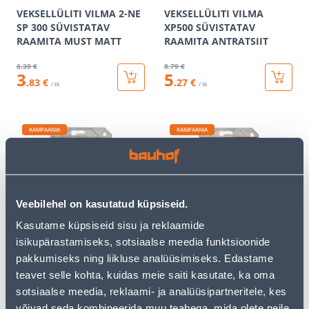
VEKSELLÜLITI VILMA 2-NE
VEKSELLÜLITI VILMA
SP 300 SÜVISTATAV
XP500 SÜVISTATAV
RAAMITA MUST MATT
RAAMITA ANTRATSIIT
6
.39 €
8
.79 €
3
5
.83 €
.27 €
/ tk
/ tk
KAMPAANIA
KAMPAANIA
Veebilehel on kasutatud küpsiseid.
VEKSELLÜLITI VILMA
VEKSELLÜLITI VILMA
Kasutame küpsiseid sisu ja reklaamide
XP500 SÜVISTATAV
XP500 SÜVISTATAV
RAAMITA METALLIC
RAAMITA PRUUN
isikupärastamiseks, sotsiaalse meedia funktsioonide
pakkumiseks ning liikluse analüüsimiseks. Edastame
8
.79 €
8
.79 €
5
5
teavet selle kohta, kuidas meie saiti kasutate, ka oma
.27 €
.27 €
/ tk
/ tk
sotsiaalse meedia, reklaami- ja analüüsipartneritele, kes
võivad seda kombineerida muu teabega, mida olete neile