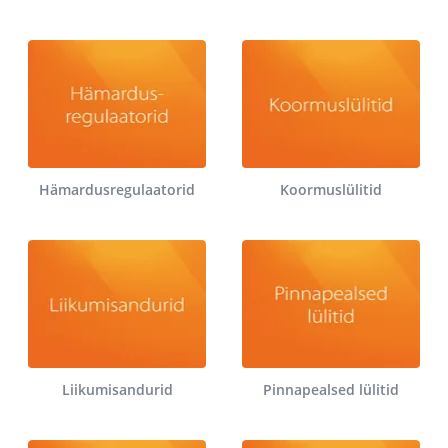
Hämardusregulaatorid
Koormuslülitid
Liikumisandurid
Pinnapealsed lülitid