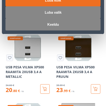
Luba kõik
RAAMITA 2XUSB 3,4 А
RAAMITA 2XUSB 3,4 А
ANTRATSIIT
ŠAMPANJA
Luba valik
39
.99 €
34
.66 €
23
20
.99 €
.80 €
/ tk
/ tk
Keeldu
KAMPAANIA
KAMPAANIA
USB PESA VILMA XP500
USB PESA VILMA XP500
RAAMITA 2XUSB 3,4 А
RAAMITA 2XUSB 3,4 А
METALLIC
PRUUN
34
.66 €
39
.99 €
20
23
.80 €
.99 €
/ tk
/ tk