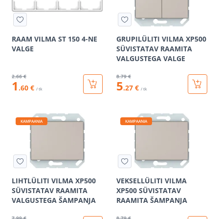
RAAM VILMA ST 150 4-NE
GRUPILÜLITI VILMA XP500
VALGE
SÜVISTATAV RAAMITA
VALGUSTEGA VALGE
2
.66 €
8
.79 €
1
5
.60 €
.27 €
/ tk
/ tk
KAMPAANIA
KAMPAANIA
LIHTLÜLITI VILMA XP500
VEKSELLÜLITI VILMA
SÜVISTATAV RAAMITA
XP500 SÜVISTATAV
VALGUSTEGA ŠAMPANJA
RAAMITA ŠAMPANJA
7
.99 €
8
.79 €