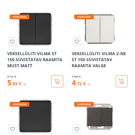
KAMPAANIA
KAMPAANIA
VEKSELLÜLITI VILMA ST
VEKSELLÜLITI VILMA 2-NE
150 SÜVISTATAV RAAMITA
ST 150 SÜVISTATAV
MUST MATT
RAAMITA VALGE
9
.72 €
7
.86 €
5
4
.83 €
.72 €
/ tk
/ tk
KAMPAANIA
KAMPAANIA