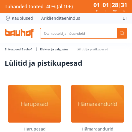
Lülitid ja pistikupesad - Bauhof has loaded
01
01
28
30
Tuhanded tooted -40% (al 10€)
P
T
MIN
S
Kauplused
Äriklienditeenindus
ET
Ehituspood Bauhof
Elekter ja valgustus
Lülitid ja pistikupesad
Lülitid ja pistikupesad
Harupesad
Hämaraandurid