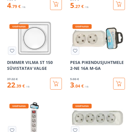
4
5
.79 €
.27 €
/ tk
/ tk
KAMPAANIA
KAMPAANIA
DIMMER VILMA ST 150
PESA PIKENDUSJUHTMELE
SÜVISTATAV VALGE
2-NE 16A M-GA
37
.32 €
5
.06 €
22
3
.39 €
.04 €
/ tk
/ tk
KAMPAANIA
KAMPAANIA