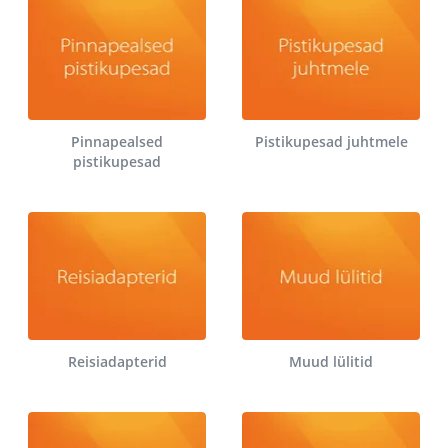
Pinnapealsed
Pistikupesad juhtmele
pistikupesad
Reisiadapterid
Muud lülitid