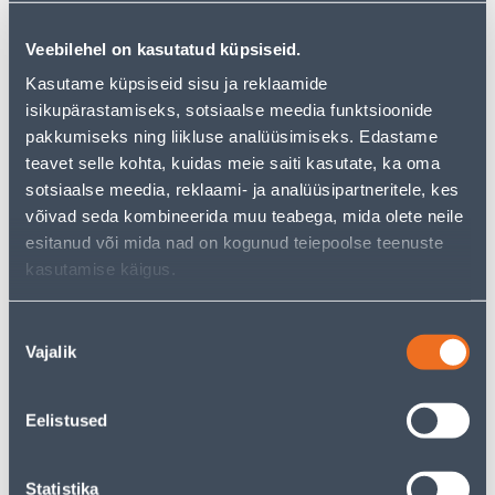
1
3
.00 €
.84 €
/ tk
/tk
Veebilehel on kasutatud küpsiseid.
Kasutame küpsiseid sisu ja reklaamide
isikupärastamiseks, sotsiaalse meedia funktsioonide
pakkumiseks ning liikluse analüüsimiseks. Edastame
teavet selle kohta, kuidas meie saiti kasutate, ka oma
sotsiaalse meedia, reklaami- ja analüüsipartneritele, kes
võivad seda kombineerida muu teabega, mida olete neile
LÜLITI SÜV 1-NE RAAMITA
SÜVISTATAV 2-NE LÜLITI
esitanud või mida nad on kogunud teiepoolse teenuste
VEKSEL ALFA TAMM
VILMA SL-250 VALGE
kasutamise käigus.
2
3
.00 €
.00 €
/tk
/tk
Nõusoleku
Vajalik
valik
Eelistused
Statistika