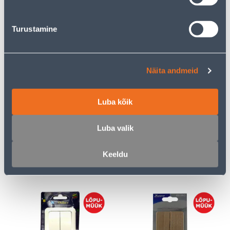
LÜLITI 1-NE VEKSEL BEEZ
LÜLITI SÜV 2-NE IP44
VALGE ALFA
Turustamine
2
2
.00 €
.00 €
/tk
/tk
Näita andmeid
Luba kõik
Luba valik
LÜLITI SÜV 2-NE DELTA +
LÜLITI 1-NE LIHT DELTA+
VALGE
VALGE
Keeldu
2
2
.00 €
.00 €
/tk
/tk