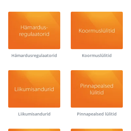
Hämardusregulaatorid
Koormuslülitid
Liikumisandurid
Pinnapealsed lülitid