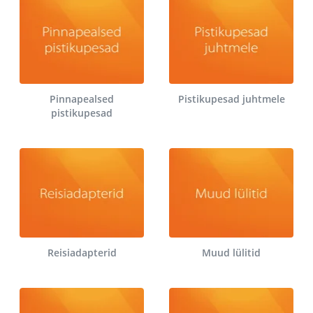
Pinnapealsed
Pistikupesad juhtmele
pistikupesad
Reisiadapterid
Muud lülitid