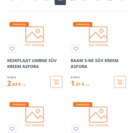
KAMPAANIA
KAMPAANIA
KESKPLAAT UMBNE SÜV
RAAM 3-NE SÜV KREEM
KREEM ASFORA
ASFORA
4
.39 €
2
.52 €
2
1
.63 €
.51 €
/ tk
/ tk
KAMPAANIA
KAMPAANIA