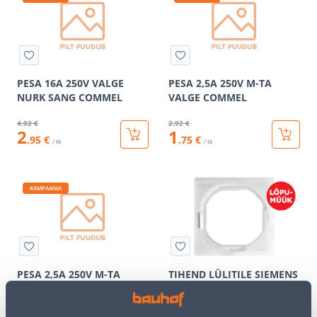
PESA 16A 250V VALGE
PESA 2,5A 250V M-TA
NURK SANG COMMEL
VALGE COMMEL
4
.92 €
2
.92 €
2
1
.95 €
.75 €
/ tk
/ tk
KAMPAANIA
PESA 2,5A 250V M-TA
TIHEND LÜLITILE SIEMENS
MUST COMMEL
IP44
3
.06 €