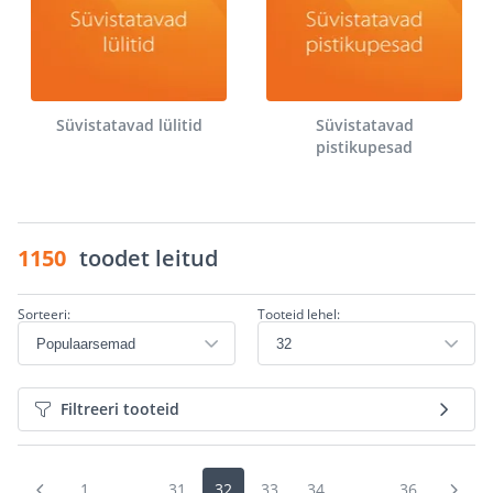
Süvistatavad lülitid
Süvistatavad
pistikupesad
1150
toodet leitud
Sorteeri:
Tooteid lehel:
Filtreeri tooteid
1
...
31
32
33
34
...
36