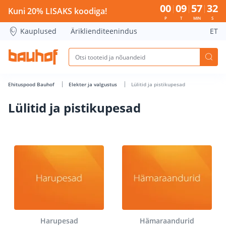
Lülitid ja pistikupesad - Bauhof has loaded
00
09
57
32
Kuni 20% LISAKS koodiga!
P
T
MIN
S
Kauplused
Äriklienditeenindus
ET
Ehituspood Bauhof
Elekter ja valgustus
Lülitid ja pistikupesad
Lülitid ja pistikupesad
Harupesad
Hämaraandurid