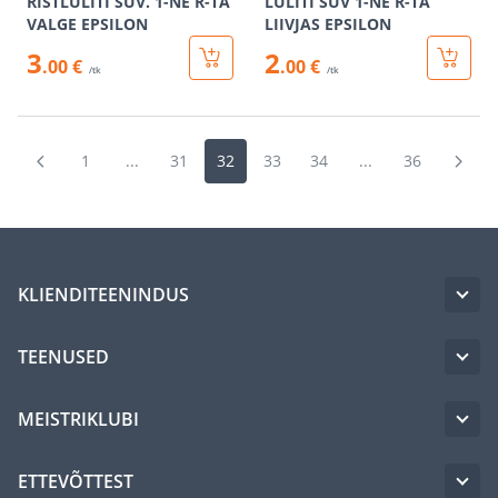
RISTLÜLITI SÜV. 1-NE R-TA
LÜLITI SÜV 1-NE R-TA
VALGE EPSILON
LIIVJAS EPSILON
3
2
.00 €
.00 €
/tk
/tk
1
...
31
32
33
34
...
36
KLIENDITEENINDUS
TEENUSED
MEISTRIKLUBI
ETTEVÕTTEST