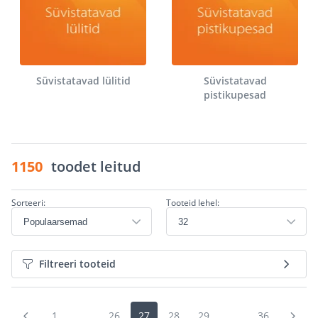
Süvistatavad lülitid
Süvistatavad
pistikupesad
1150
toodet leitud
Sorteeri:
Tooteid lehel:
Filtreeri tooteid
1
...
26
27
28
29
...
36