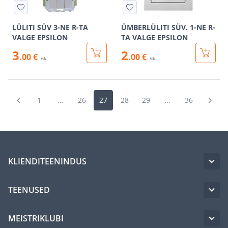
LÜLITI SÜV 3-NE R-TA
ÜMBERLÜLITI SÜV. 1-NE R-
VALGE EPSILON
TA VALGE EPSILON
3
2
.00 €
.00 €
/tk
/tk
1
...
26
27
28
29
...
36
KLIENDITEENINDUS
TEENUSED
MEISTRIKLUBI