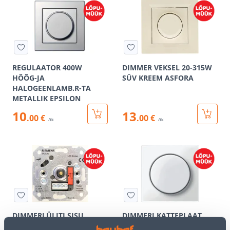
REGULAATOR 400W
DIMMER VEKSEL 20-315W
HÕÕG-JA
SÜV KREEM ASFORA
HALOGEENLAMB.R-TA
METALLIK EPSILON
10
13
.00 €
.00 €
/tk
/tk
DIMMERLÜLITI SISU,
DIMMERI KATTEPLAAT
LEDILE, 60W
SYSTEM M MERTEN