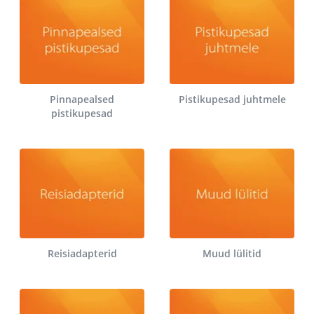
Pinnapealsed
Pistikupesad juhtmele
pistikupesad
Reisiadapterid
Muud lülitid