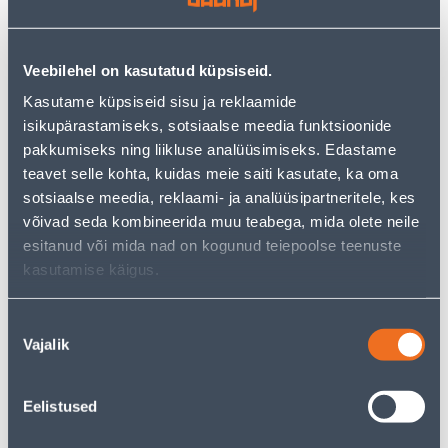
POLAARVALGE KÕRGLÄIGE
25
2
.00 €
.00 €
/tk
/tk
Veebilehel on kasutatud küpsiseid.
Kasutame küpsiseid sisu ja reklaamide
KAMPAANIA
isikupärastamiseks, sotsiaalse meedia funktsioonide
pakkumiseks ning liikluse analüüsimiseks. Edastame
teavet selle kohta, kuidas meie saiti kasutate, ka oma
sotsiaalse meedia, reklaami- ja analüüsipartneritele, kes
võivad seda kombineerida muu teabega, mida olete neile
DIMMER VILMA LED QR
TIHEND LÜLITILE SIEMENS
esitanud või mida nad on kogunud teiepoolse teenuste
MUST
IP44
kasutamise käigus.
49
.32 €
29
3
.00 €
.59 €
Nõusoleku
/ tk
/tk
Vajalik
valik
Eelistused