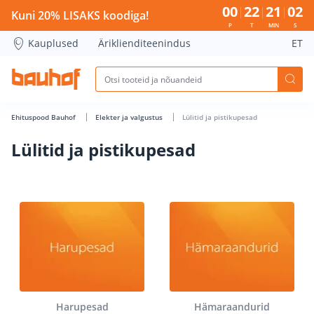
Lülitid ja pistikupesad - Bauhof has loaded
00
22
21
01
Kuni 20% LISAKS koodiga!
P
T
MIN
S
Kauplused
Äriklienditeenindus
ET
Ehituspood Bauhof
Elekter ja valgustus
Lülitid ja pistikupesad
Lülitid ja pistikupesad
Harupesad
Hämaraandurid