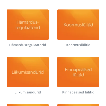
Hämardusregulaatorid
Koormuslülitid
Liikumisandurid
Pinnapealsed lülitid