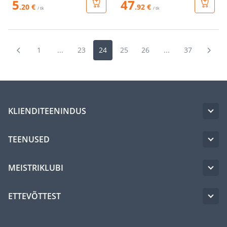
5
47
.20 €
.92 €
/ tk
/ tk
1
...
23
24
25
26
...
37
KLIENDITEENINDUS
TEENUSED
MEISTRIKLUBI
ETTEVÕTTEST