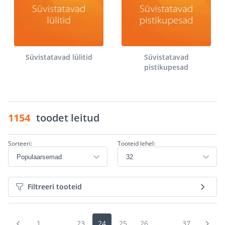
Süvistatavad lülitid
Süvistatavad
pistikupesad
1154
toodet leitud
Sorteeri:
Tooteid lehel:
Filtreeri tooteid
1
...
23
24
25
26
...
37