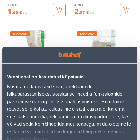
2
.66 €
4
.79 €
1
2
.60 €
.87 €
/ tk
/ tk
KAMPAANIA
KAMPAANIA
PINDPAIGALDUSKARP
1-NE PESA SÜV KREEM
Veebilehel on kasutatud küpsiseid.
JÄTK SÜV VALGE ASFORA
ASFORA
Kasutame küpsiseid sisu ja reklaamide
3
.32 €
3
.46 €
1
2
isikupärastamiseks, sotsiaalse meedia funktsioonide
.99 €
.08 €
/ tk
/ tk
pakkumiseks ning liikluse analüüsimiseks. Edastame
teavet selle kohta, kuidas meie saiti kasutate, ka oma
sotsiaalse meedia, reklaami- ja analüüsipartneritele, kes
KAMPAANIA
KAMPAANIA
võivad seda kombineerida muu teabega, mida olete neile
esitanud või mida nad on kogunud teiepoolse teenuste
kasutamise käigus.