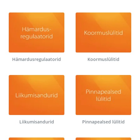
Hämardusregulaatorid
Koormuslülitid
Liikumisandurid
Pinnapealsed lülitid