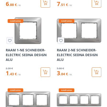
6
7
.88 €
.51 €
/ tk
/ tk
KAMPAANIA
KAMPAANIA
RAAM 1-NE SCHNEIDER-
RAAM 2-NE SCHNEIDER-
ELECTRIC SEDNA DESIGN
ELECTRIC SEDNA DESIGN
ALU
ALU
2
.39 €
5
.06 €
1
3
.43 €
.04 €
/ tk
/ tk
KAMPAANIA
KAMPAANIA