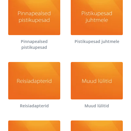
Pinnapealsed
Pistikupesad juhtmele
pistikupesad
Reisiadapterid
Muud lülitid