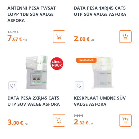
ANTENNI PESA TV/SAT
DATA PESA 1XRJ45 CAT5
LÕPP 1DB SÜV VALGE
UTP SÜV VALGE ASFORA
ASFORA
12
.79 €
7
2
.00 €
.67 €
/ tk
/tk
KAMPAANIA
DATA PESA 2XRJ45 CAT5
KESKPLAAT UMBNE SÜV
UTP SÜV VALGE ASFORA
VALGE ASFORA
3
.86 €
2
3
.00 €
.32 €
/ tk
/tk