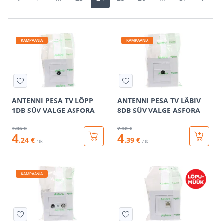
KAMPAANIA
KAMPAANIA
ANTENNI PESA TV LÕPP
ANTENNI PESA TV LÄBIV
1DB SÜV VALGE ASFORA
8DB SÜV VALGE ASFORA
7
.06 €
7
.32 €
4
4
.24 €
.39 €
/ tk
/ tk
KAMPAANIA