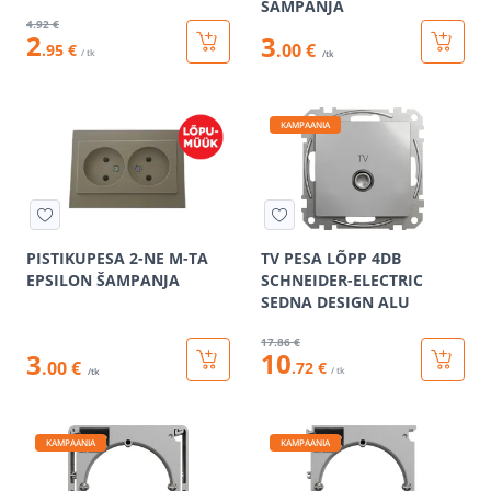
ŠAMPANJA
4
.92 €
2
3
.00 €
.95 €
/ tk
/tk
KAMPAANIA
PISTIKUPESA 2-NE M-TA
TV PESA LÕPP 4DB
EPSILON ŠAMPANJA
SCHNEIDER-ELECTRIC
SEDNA DESIGN ALU
17
.86 €
10
3
.00 €
.72 €
/ tk
/tk
KAMPAANIA
KAMPAANIA