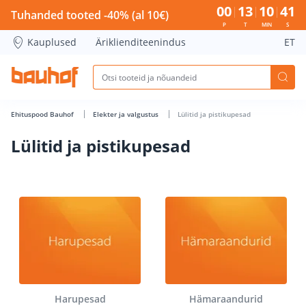
Lülitid ja pistikupesad - Bauhof has loaded
00
13
10
40
Tuhanded tooted -40% (al 10€)
P
T
MIN
S
Kauplused
Äriklienditeenindus
ET
Ehituspood Bauhof
Elekter ja valgustus
Lülitid ja pistikupesad
Lülitid ja pistikupesad
Harupesad
Hämaraandurid