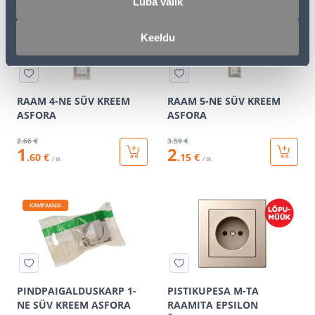
Luba valik
KAMPAANIA
KAMPAANIA
Keeldu
RAAM 4-NE SÜV KREEM
RAAM 5-NE SÜV KREEM
ASFORA
ASFORA
2
.66 €
3
.59 €
1
2
.60 €
.15 €
/ tk
/ tk
KAMPAANIA
PINDPAIGALDUSKARP 1-
PISTIKUPESA M-TA
NE SÜV KREEM ASFORA
RAAMITA EPSILON