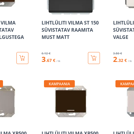
 VILMA
LIHTLÜLITI VILMA ST 150
LIHTLÜLI
STATAV
SÜVISTATAV RAAMITA
SÜVISTA
LGUSTEGA
MUST MATT
VALGE
6
.12 €
3
.86 €
3
2
.67 €
.32 €
/ tk
/ tk
KAMPAANIA
KAMPA
VILMA XP500
LIHTLÜLITI VILMA XP500
LIHTLÜLI