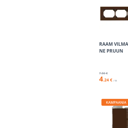
RAAM VILMA 
NE PRUUN
7
.06 €
4
.24 €
/ tk
KAMPAANIA