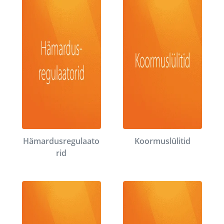
Hämardusregulaato
Koormuslülitid
rid