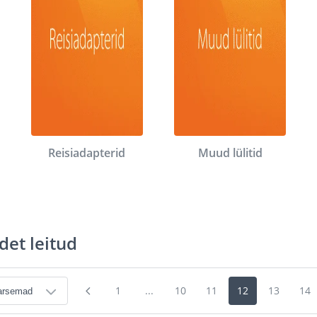
Reisiadapterid
Muud lülitid
det leitud
1
...
10
11
12
13
14