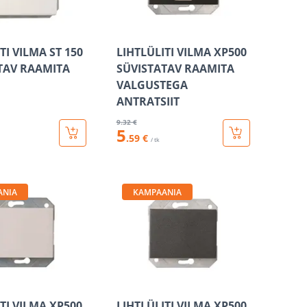
TI VILMA ST 150
LIHTLÜLITI VILMA XP500
TAV RAAMITA
SÜVISTATAV RAAMITA
VALGUSTEGA
ANTRATSIIT
9
.32 €
5
.59 €
/ tk
ANIA
KAMPAANIA
TI VILMA XP500
LIHTLÜLITI VILMA XP500