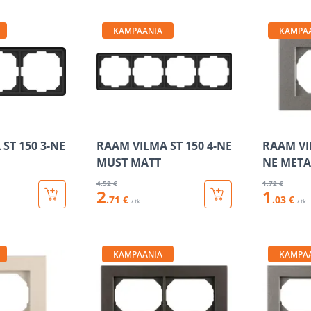
KAMPAANIA
KAMPA
ST 150 3-NE
RAAM VILMA ST 150 4-NE
RAAM VI
MUST MATT
NE META
4
.52 €
1
.72 €
2
1
.71 €
.03 €
/ tk
/ tk
KAMPAANIA
KAMPA