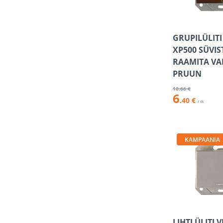
GRUPILÜLITI
XP500 SÜVI
RAAMITA VA
PRUUN
10
.66 €
6
.40 €
/ tk
KAMPAANIA
LIHTLÜLITI 