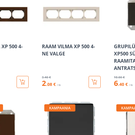
XP 500 4-
RAAM VILMA XP 500 4-
GRUPILÜ
NE VALGE
XP500 S
RAAMIT
ANTRATS
3
.46 €
10
.66 €
2
6
.08 €
.40 €
/ tk
/ tk
KAMPAANIA
KAMPA