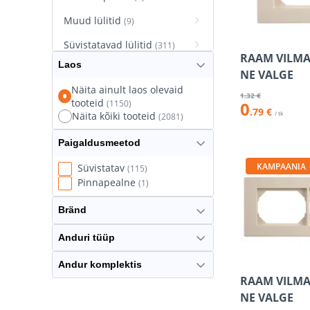
Muud lülitid
(9)
Süvistatavad lülitid
(311)
RAAM VILMA 
Laos
Süvistatavad pistikupesad
NE VALGE
(627)
Näita ainult laos olevaid
1
.32 €
tooteid
(1150)
0
Termostaatlülitid
(8)
.79 €
/ tk
Näita kõiki tooteid
(2081)
Paigaldusmeetod
KAMPAANIA
Süvistatav
(115)
Pinnapealne
(1)
Bränd
Anduri tüüp
Andur komplektis
RAAM VILMA 
NE VALGE