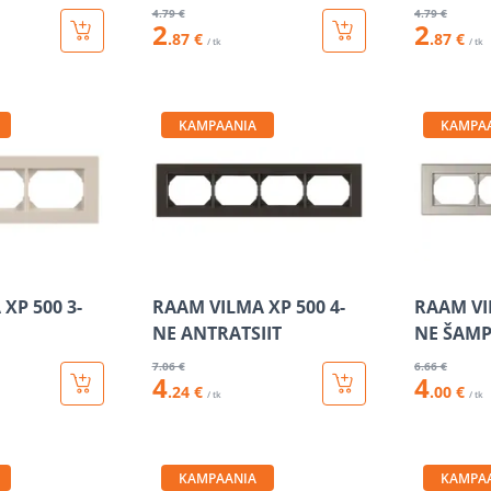
4
.79 €
4
.79 €
2
2
.87 €
.87 €
/ tk
/ tk
KAMPAANIA
KAMPA
XP 500 3-
RAAM VILMA XP 500 4-
RAAM VI
NE ANTRATSIIT
NE ŠAM
7
.06 €
6
.66 €
4
4
.24 €
.00 €
/ tk
/ tk
KAMPAANIA
KAMPA