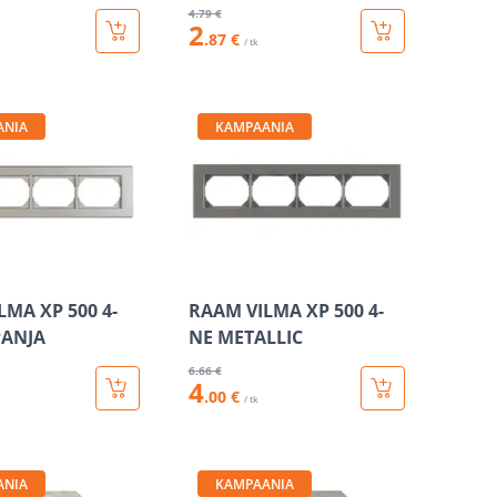
4
.79 €
2
.87 €
/ tk
ANIA
KAMPAANIA
LMA XP 500 4-
RAAM VILMA XP 500 4-
PANJA
NE METALLIC
6
.66 €
4
.00 €
/ tk
ANIA
KAMPAANIA