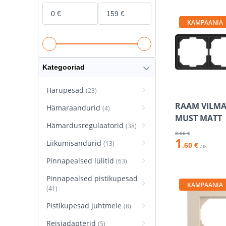
KAMPAANIA
Kategooriad
Harupesad
(23)
RAAM VILMA 
Hämaraandurid
(4)
MUST MATT
Hämardusregulaatorid
(38)
2
.66 €
1
Liikumisandurid
(13)
.60 €
/ tk
Pinnapealsed lülitid
(63)
Pinnapealsed pistikupesad
KAMPAANIA
(41)
Pistikupesad juhtmele
(8)
Reisiadapterid
(5)