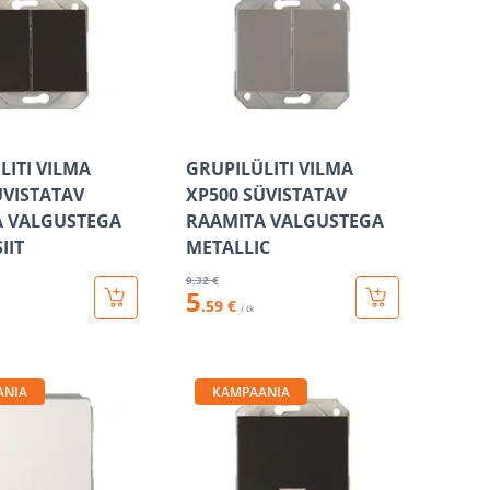
LITI VILMA
GRUPILÜLITI VILMA
ÜVISTATAV
XP500 SÜVISTATAV
A VALGUSTEGA
RAAMITA VALGUSTEGA
IIT
METALLIC
9
.32 €
5
.59 €
/ tk
ANIA
KAMPAANIA