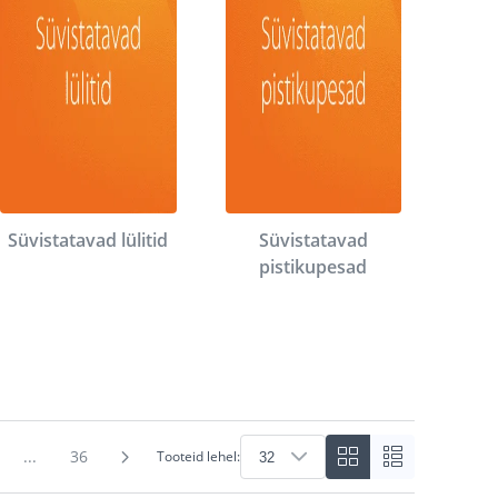
Süvistatavad lülitid
Süvistatavad
pistikupesad
...
36
Tooteid lehel: