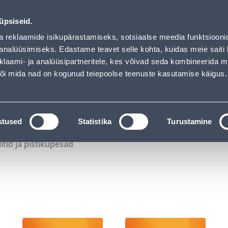
02
02
40
25
Tuhanded tooted -40% (al 10€)
P
T
MIN
S
üpsiseid.
ndus
Teenused
Karjäärileht
a reklaamide isikupärastamiseks, sotsiaalse meedia funktsiooni
analüüsimiseks. Edastame teavet selle kohta, kuidas meie saiti 
klaami- ja analüüsipartneritele, kes võivad seda kombineerida 
OTSI
Logi
 või mida nad on kogunud teiepoolse teenuste kasutamise käigus.
KATALOOGID
TÖÖRIISTALAENUTUS
J
stused
Statistika
Turustamine
litid ja pistikupesad