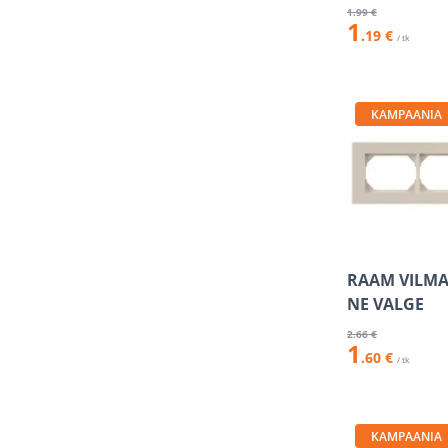
1
.99 €
1
.19 €
/ tk
KAMPAANIA
RAAM VILMA 
NE VALGE
2
.66 €
1
.60 €
/ tk
KAMPAANIA