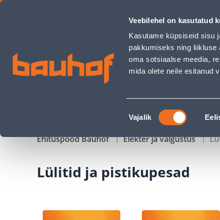
Lülitid ja pistikupesad - Bauhof has loaded
Veebilehel on kasutatud k
Kauplused
Äriklienditeenindus
Klienditeeni
Kasutame küpsiseid sisu j
pakkumiseks ning liikluse 
oma sotsiaalse meedia, re
mida olete neile esitanud
TOOTED
KAMPAANIAD
Nõusoleku
Vajalik
Eeli
valik
Ehituspood Bauhof
Elekter ja valgustus
Lü
Lülitid ja pistikupesad