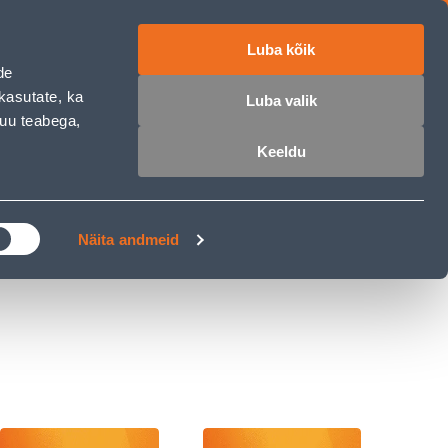
Luba kõik
ET
RU
EN
de
kasutate, ka
Luba valik
muu teabega,
 sisse
Ostunimekiri
Ostukorv
Keeldu
ÄRELMAKS
MEISTRIKLUBI
BLOGI
Näita andmeid