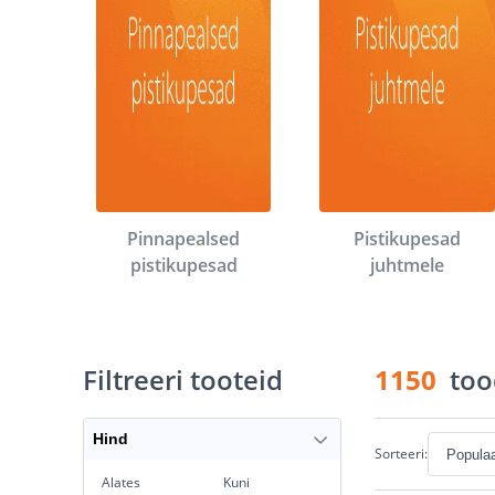
Pinnapealsed
Pistikupesad
pistikupesad
juhtmele
Filtreeri tooteid
1150
too
Hind
Sorteeri:
Alates
Kuni