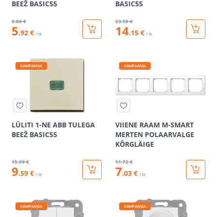
BEEŽ BASIC55
BASIC55
9
.86 €
23
.59 €
5
14
.92 €
.15 €
/ tk
/ tk
KAMPAANIA
KAMPAANIA
LÜLITI 1-NE ABB TULEGA
VIIENE RAAM M-SMART
BEEŽ BASIC55
MERTEN POLAARVALGE
KÕRGLÄIGE
15
.99 €
11
.72 €
9
7
.59 €
.03 €
/ tk
/ tk
KAMPAANIA
KAMPAANIA