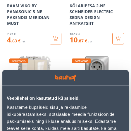
RAAM VIKO BY
KÕLARIPESA 2-NE
PANASONIC 5-NE
SCHNEIDER-ELECTRIC
PAKENDIS MERIDIAN
SEDNA DESIGN
MUST
ANTRATSIIT
7
.72 €
18
.12 €
4
10
.63 €
.87 €
/ tk
/ tk
KAMPAANIA
KAMPAANIA
LÜLITI 2-NE IP44
PISTIKUPESA 2-NE M-GA
Veebilehel on kasutatud küpsiseid.
SCHNEIDER-ELECTRIC
SCHNEIDER-ELECTRIC
Kasutame küpsiseid sisu ja reklaamide
SEDNA DESIGN BEEŽ
SEDNA DESIGN ALU
isikupärastamiseks, sotsiaalse meedia funktsioonide
9
.32 €
18
.12 €
pakkumiseks ning liikluse analüüsimiseks. Edastame
5
10
.59 €
.87 €
/ tk
/ tk
teavet selle kohta, kuidas meie saiti kasutate, ka oma