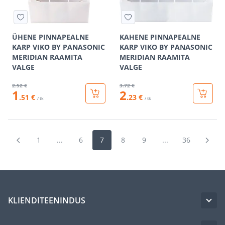
ÜHENE PINNAPEALNE
KAHENE PINNAPEALNE
KARP VIKO BY PANASONIC
KARP VIKO BY PANASONIC
MERIDIAN RAAMITA
MERIDIAN RAAMITA
VALGE
VALGE
2
.52 €
3
.72 €
1
2
.51 €
.23 €
/ tk
/ tk
1
...
6
7
8
9
...
36
KLIENDITEENINDUS