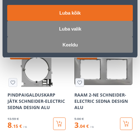
TV PESA LÕPP 4DB
PINDPAIGALDUSKARP
SCHNEIDER-ELECTRIC
SCHNEIDER-ELECTRIC
Luba kõik
SEDNA DESIGN ALU
SEDNA DESIGN ALU
17
.86 €
17
.72 €
Luba valik
10
10
.72 €
.63 €
/ tk
/ tk
Keeldu
KAMPAANIA
KAMPAANIA
PINDPAIGALDUSKARP
RAAM 2-NE SCHNEIDER-
JÄTK SCHNEIDER-ELECTRIC
ELECTRIC SEDNA DESIGN
SEDNA DESIGN ALU
ALU
13
.59 €
5
.06 €
8
3
.15 €
.04 €
/ tk
/ tk