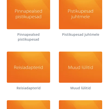
Pinnapealsed
Pistikupesad juhtmele
pistikupesad
Reisiadapterid
Muud lülitid