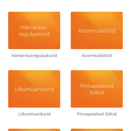
Hämardusregulaatorid
Koormuslülitid
Liikumisandurid
Pinnapealsed lülitid