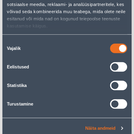
sotsiaalse meedia, reklaami- ja analüüsipartneritele, kes
võivad seda kombineerida muu teabega, mida olete neile
KAMPAANIA
KAMPAANIA
esitanud või mida nad on kogunud teiepoolse teenuste
kasutamise käigus.
Nõusoleku
Vajalik
valik
LÜLITI 1-NE RIST
LÜLITI 2-NE VEKSEL
SCHNEIDER-ELECTRIC
SCHNEIDER-ELECTRIC
SEDNA DESIGN ALU
SEDNA DESIGN ALU
Eelistused
11
.99 €
14
.12 €
7
8
.19 €
.47 €
/ tk
/ tk
Statistika
KAMPAANIA
KAMPAANIA
Turustamine
Näita andmeid