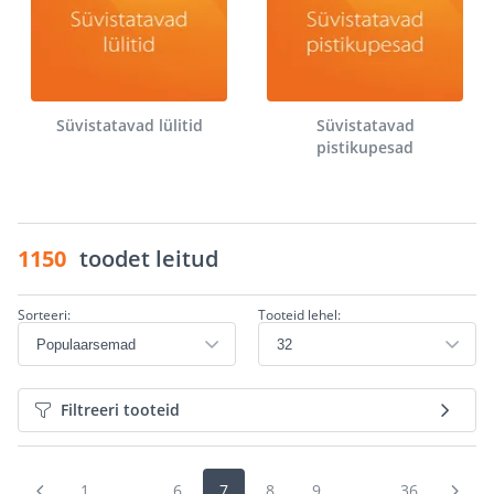
Süvistatavad lülitid
Süvistatavad
pistikupesad
1150
toodet leitud
Sorteeri:
Tooteid lehel:
Filtreeri tooteid
1
...
6
7
8
9
...
36