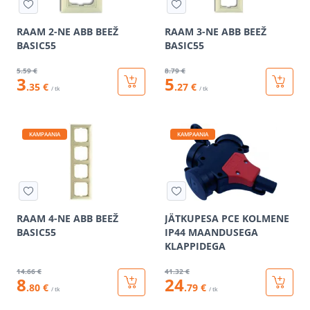
RAAM 2-NE ABB BEEŽ
RAAM 3-NE ABB BEEŽ
BASIC55
BASIC55
5
.59 €
8
.79 €
3
5
.35 €
.27 €
/ tk
/ tk
KAMPAANIA
KAMPAANIA
RAAM 4-NE ABB BEEŽ
JÄTKUPESA PCE KOLMENE
BASIC55
IP44 MAANDUSEGA
KLAPPIDEGA
14
.66 €
41
.32 €
8
24
.80 €
.79 €
/ tk
/ tk