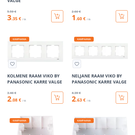
VALGE
5
.59 €
2
.66 €
3
1
.35 €
.60 €
/ tk
/ tk
KAMPAANIA
KAMPAANIA
KOLMENE RAAM VIKO BY
NELJANE RAAM VIKO BY
PANASONIC KARRE VALGE
PANASONIC KARRE VALGE
3
.46 €
4
.39 €
2
2
.08 €
.63 €
/ tk
/ tk
KAMPAANIA
KAMPAANIA