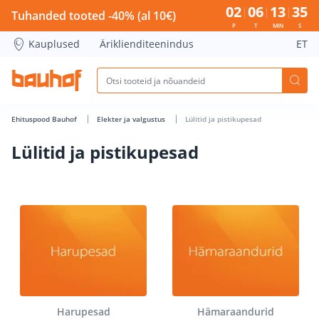
Lülitid ja pistikupesad - Bauhof has loaded
02
06
13
34
Tuhanded tooted -40% (al 10€)
P
T
MIN
S
Kauplused
Äriklienditeenindus
ET
Ehituspood Bauhof
Elekter ja valgustus
Lülitid ja pistikupesad
Lülitid ja pistikupesad
Harupesad
Hämaraandurid