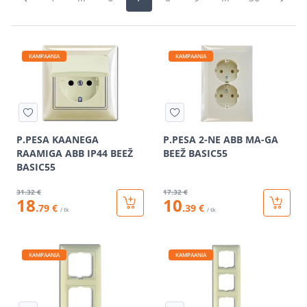
KAMPAANIA
KAMPAANIA
P.PESA KAANEGA
P.PESA 2-NE ABB MA-GA
RAAMIGA ABB IP44 BEEŽ
BEEŽ BASIC55
BASIC55
31
.32 €
17
.32 €
18
10
.79 €
.39 €
/ tk
/ tk
KAMPAANIA
KAMPAANIA