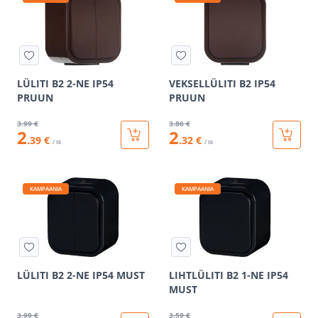
LÜLITI B2 2-NE IP54
VEKSELLÜLITI B2 IP54
PRUUN
PRUUN
3
.99 €
3
.86 €
2
2
.39 €
.32 €
/ tk
/ tk
KAMPAANIA
KAMPAANIA
LÜLITI B2 2-NE IP54 MUST
LIHTLÜLITI B2 1-NE IP54
MUST
3
.99 €
3
.59 €