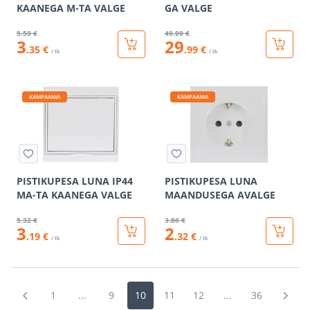
KAANEGA M-TA VALGE
GA VALGE
5
.59 €
49
.99 €
3
29
.35 €
.99 €
/ tk
/ tk
KAMPAANIA
KAMPAANIA
PISTIKUPESA LUNA IP44
PISTIKUPESA LUNA
MA-TA KAANEGA VALGE
MAANDUSEGA AVALGE
5
.32 €
3
.86 €
3
2
.19 €
.32 €
/ tk
/ tk
1
...
9
10
11
12
...
36