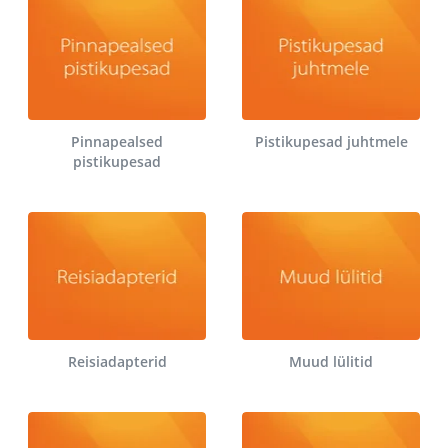
Pinnapealsed
Pistikupesad juhtmele
pistikupesad
Reisiadapterid
Muud lülitid