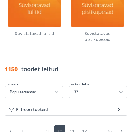
Süvistatavad lülitid
Süvistatavad
pistikupesad
1150
toodet leitud
Sorteeri:
Tooteid lehel:
Filtreeri tooteid
1
...
9
10
11
12
...
36