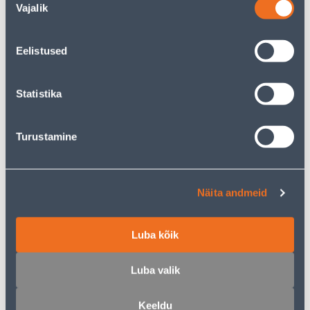
Vajalik
valik
RISTLÜLITI B2 2-NE IP54
VEKSELLÜLITI B2 IP54
MUST
MUST
Eelistused
3
.99 €
3
.86 €
2
2
.39 €
.32 €
/ tk
/ tk
Statistika
KAMPAANIA
KAMPAANIA
Turustamine
Näita andmeid
LIHTLÜLITI+PISTIKUPESA
DIMMER PERLA
B2 KAANEGA IP54 MUST
ANTRATSIIT
Luba kõik
5
.99 €
57
.99 €
3
34
.59 €
.79 €
/ tk
/ tk
Luba valik
Keeldu