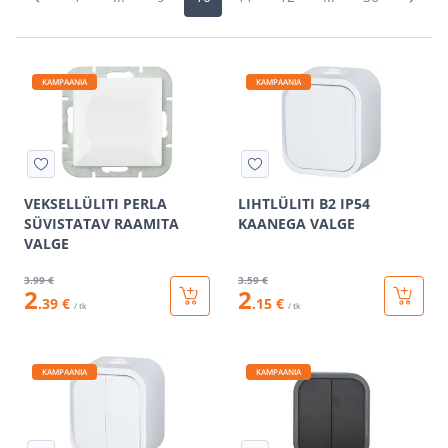
KAMPAANIA
KAMPAANIA
VEKSELLÜLITI PERLA
LIHTLÜLITI B2 IP54
SÜVISTATAV RAAMITA
KAANEGA VALGE
VALGE
3
.99 €
3
.59 €
2
2
.39 €
.15 €
/ tk
/ tk
KAMPAANIA
KAMPAANIA