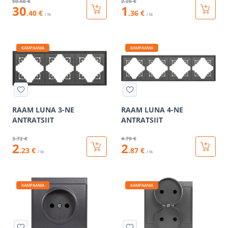
50
.66 €
2
.26 €
30
1
.40 €
.36 €
/ tk
/ tk
KAMPAANIA
KAMPAANIA
RAAM LUNA 3-NE
RAAM LUNA 4-NE
ANTRATSIIT
ANTRATSIIT
3
.72 €
4
.79 €
2
2
.23 €
.87 €
/ tk
/ tk
KAMPAANIA
KAMPAANIA