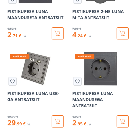
PISTIKUPESA LUNA
PISTIKUPESA 2-NE LUNA
MAANDUSETA ANTRATSIIT
M-TA ANTRATSIIT
4
.52 €
7
.06 €
2
4
.71 €
.24 €
/ tk
/ tk
KAMPAANIA
KAMPAANIA
PISTIKUPESA LUNA USB-
PISTIKUPESA LUNA
GA ANTRATSIIT
MAANDUSEGA
ANTRATSIIT
49
.99 €
4
.92 €
29
2
.99 €
.95 €
/ tk
/ tk