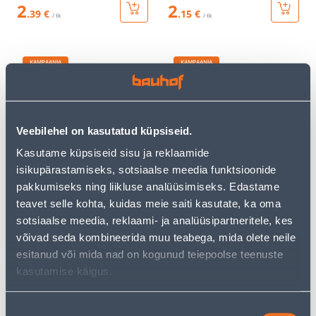
2
2
.39 €
.15 €
/ tk
/ tk
KAMPAANIA
KAMPAANIA
Veebilehel on kasutatud küpsiseid.
VEKSELLÜLITI B2 B2 IP54
LIHTLÜLITI B2 IP54 MUST
Kasutame küpsiseid sisu ja reklaamide
HALL
isikupärastamiseks, sotsiaalse meedia funktsioonide
pakkumiseks ning liikluse analüüsimiseks. Edastame
3
.86 €
3
.59 €
2
2
teavet selle kohta, kuidas meie saiti kasutate, ka oma
.32 €
.15 €
/ tk
/ tk
sotsiaalse meedia, reklaami- ja analüüsipartneritele, kes
võivad seda kombineerida muu teabega, mida olete neile
esitanud või mida nad on kogunud teiepoolse teenuste
KAMPAANIA
KAMPAANIA
kasutamise käigus.
Nõusoleku