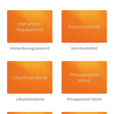
Hämardusregulaatorid
Koormuslülitid
Liikumisandurid
Pinnapealsed lülitid