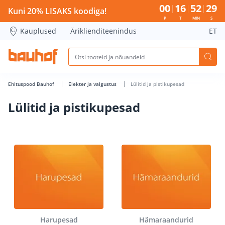
Lülitid ja pistikupesad - Bauhof has loaded
00
16
52
28
Kuni 20% LISAKS koodiga!
P
T
MIN
S
Kauplused
Äriklienditeenindus
ET
Ehituspood Bauhof
Elekter ja valgustus
Lülitid ja pistikupesad
Lülitid ja pistikupesad
Harupesad
Hämaraandurid