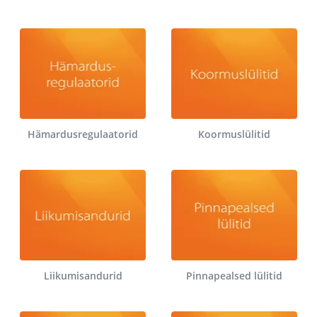
Hämardusregulaatorid
Koormuslülitid
Liikumisandurid
Pinnapealsed lülitid