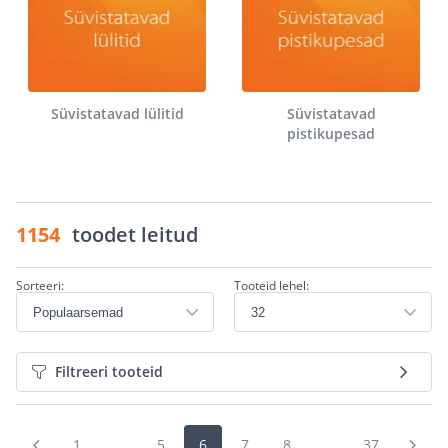
Süvistatavad lülitid
Süvistatavad
pistikupesad
1154
toodet leitud
Sorteeri:
Tooteid lehel:
Filtreeri tooteid
1
...
5
6
7
8
...
37