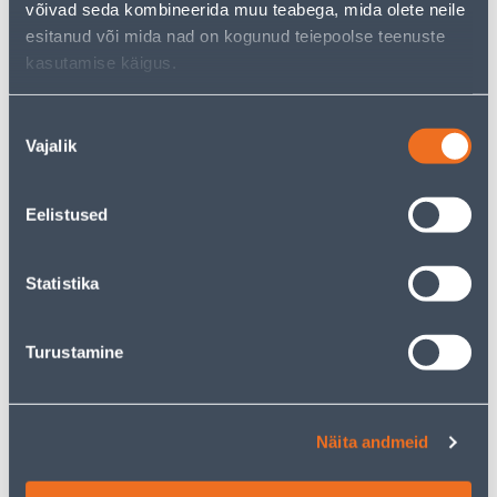
.59 €
.88 €
/ tk
/ tk
võivad seda kombineerida muu teabega, mida olete neile
esitanud või mida nad on kogunud teiepoolse teenuste
kasutamise käigus.
KAMPAANIA
KAMPAANIA
Nõusoleku
Vajalik
valik
LIIKUMISANDUR SPECTOR
LIIKUMISANDUR SPECTOR
Eelistused
LIGHT 241-B 360° 8M
LIGHT 207-W 360° 6M
MUST
VALGE
Statistika
11
.46 €
11
.99 €
6
7
.88 €
.19 €
/ tk
/ tk
Turustamine
KAMPAANIA
KAMPAANIA
Näita andmeid