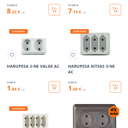
13
.86 €
11
.99 €
8
7
.32 €
.19 €
/ tk
/ tk
KAMPAANIA
KAMPAANIA
HARUPESA 2-NE VALGE AC
HARUPESA KITSAS 3-NE
AC
3
.06 €
2
.66 €
1
1
.84 €
.60 €
/ tk
/ tk
KAMPAANIA