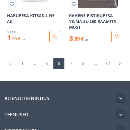
HARUPESA KITSAS 4-NE
KAHENE PISTIKUPESA
AC
VILMA SL-250 RAAMITA
MUST
3
.32 €
1
3
.59 €
.99 €
/ tk
/tk
1
...
5
6
7
8
...
37
KLIENDITEENINDUS
TEENUSED