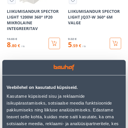
LIIKUMISANDUR SPECTOR
LIIKUMISANDUR SPECTOR
LIGHT 1200W 360° IP20
LIGHT JQ37-W 360° 6M
MIKROLAINE
VALGE
INTEGREERITAV
14
.66 €
9
.32 €
8
5
.80 €
.59 €
/ tk
/ tk
KAMPAANIA
KAMPAANIA
Veebilehel on kasutatud küpsiseid.
Kasutame küpsiseid sisu ja reklaamide
LIIKUMISANDUR SPECTOR
LIIKUMISANDUR SPECTOR
isikupärastamiseks, sotsiaalse meedia funktsioonide
LIGHT JQ37-B 360° 6M
LIGHT 241-W 360° 8M
pakkumiseks ning liikluse analüüsimiseks. Edastame
MUST
VALGE
teavet selle kohta, kuidas meie saiti kasutate, ka oma
9
.32 €
11
.46 €
sotsiaalse meedia, reklaami- ja analüüsipartneritele, kes
5
6