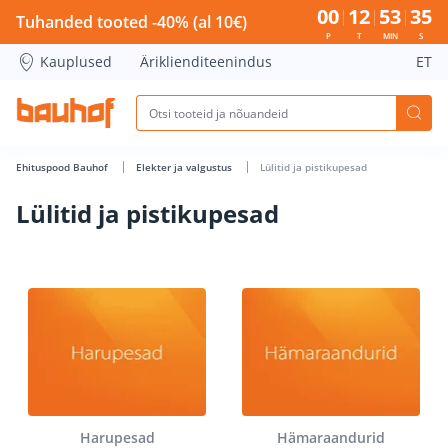
Lülitid ja pistikupesad - Bauhof has loaded
00
12
53
34
Tuhanded tooted -40% (al 10€)
P
T
MIN
S
Kauplused
Äriklienditeenindus
ET
Ehituspood Bauhof
Elekter ja valgustus
Lülitid ja pistikupesad
Lülitid ja pistikupesad
Harupesad
Hämaraandurid