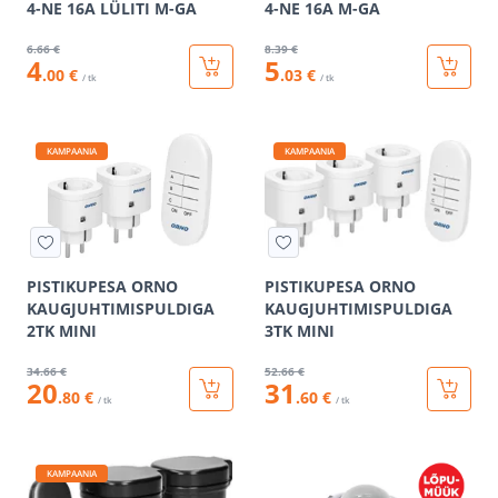
4-NE 16A LÜLITI M-GA
4-NE 16A M-GA
6
.66 €
8
.39 €
4
5
.00 €
.03 €
/ tk
/ tk
KAMPAANIA
KAMPAANIA
PISTIKUPESA ORNO
PISTIKUPESA ORNO
KAUGJUHTIMISPULDIGA
KAUGJUHTIMISPULDIGA
2TK MINI
3TK MINI
34
.66 €
52
.66 €
20
31
.80 €
.60 €
/ tk
/ tk
KAMPAANIA