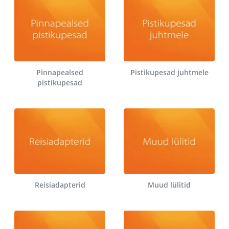
Pinnapealsed
Pistikupesad juhtmele
pistikupesad
Reisiadapterid
Muud lülitid