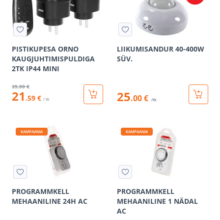
PISTIKUPESA ORNO
LIIKUMISANDUR 40-400W
KAUGJUHTIMISPULDIGA
SÜV.
2TK IP44 MINI
35
.99 €
21
25
.00 €
.59 €
/ tk
/tk
KAMPAANIA
KAMPAANIA
PROGRAMMKELL
PROGRAMMKELL
MEHAANILINE 24H AC
MEHAANILINE 1 NÄDAL
AC