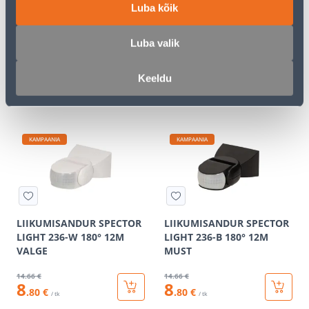
Luba kõik
LIIKUMISANDUR SPECTOR
LIIKUMISANDUR SPECTOR
LIGHT JQ30-W 180° 12M
LIGHT JQ30-B 180° 12M
Luba valik
VALGE
MUST
9
.32 €
9
.32 €
Keeldu
5
5
.59 €
.59 €
/ tk
/ tk
KAMPAANIA
KAMPAANIA
LIIKUMISANDUR SPECTOR
LIIKUMISANDUR SPECTOR
LIGHT 236-W 180° 12M
LIGHT 236-B 180° 12M
VALGE
MUST
14
.66 €
14
.66 €
8
8
.80 €
.80 €
/ tk
/ tk