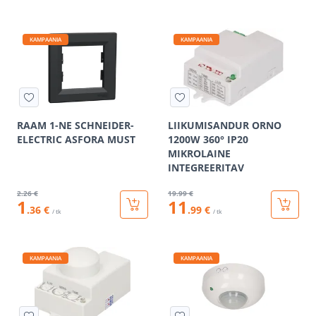
KAMPAANIA
KAMPAANIA
RAAM 1-NE SCHNEIDER-
LIIKUMISANDUR ORNO
ELECTRIC ASFORA MUST
1200W 360° IP20
MIKROLAINE
INTEGREERITAV
2
.26 €
19
.99 €
1
11
.36 €
.99 €
/ tk
/ tk
KAMPAANIA
KAMPAANIA