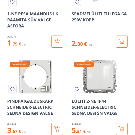
1-NE PESA MAANDUS LK
SEADMELÜLITI TULEGA 6A
RAAMITA SÜV VALGE
250V KOPP
ASFORA
2
.92 €
1
2
.00 €
.75 €
/ tk
/tk
KAMPAANIA
KAMPAANIA
PINDPAIGALDUSKARP
LÜLITI 2-NE IP44
SCHNEIDER-ELECTRIC
SCHNEIDER-ELECTRIC
SEDNA DESIGN VALGE
SEDNA DESIGN VALGE
6
.12 €
9
.19 €
3
5
.67 €
.51 €
/ tk
/ tk