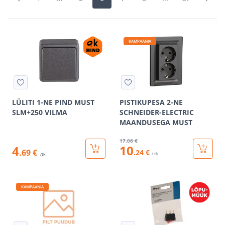
KAMPAANIA
LÜLITI 1-NE PIND MUST
PISTIKUPESA 2-NE
SLM+250 VILMA
SCHNEIDER-ELECTRIC
MAANDUSEGA MUST
17
.06 €
10
4
.69 €
.24 €
/ tk
/tk
KAMPAANIA