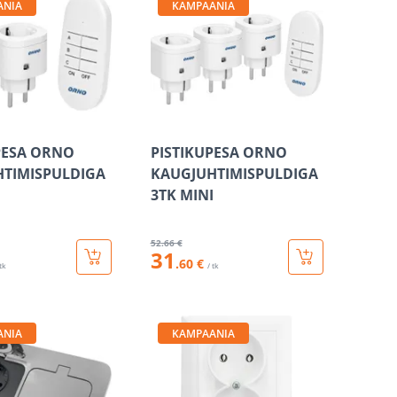
ANIA
KAMPAANIA
PESA ORNO
PISTIKUPESA ORNO
TIMISPULDIGA
KAUGJUHTIMISPULDIGA
I
3TK MINI
52
.66 €
31
.60 €
 tk
/ tk
ANIA
KAMPAANIA