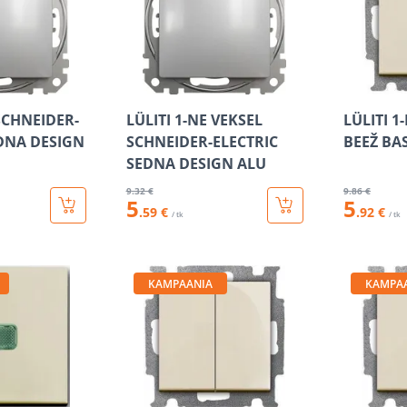
 SCHNEIDER-
LÜLITI 1-NE VEKSEL
LÜLITI 1
EDNA DESIGN
SCHNEIDER-ELECTRIC
BEEŽ BA
SEDNA DESIGN ALU
9
.32 €
9
.86 €
5
5
.59 €
.92 €
/ tk
/ tk
KAMPAANIA
KAMPA