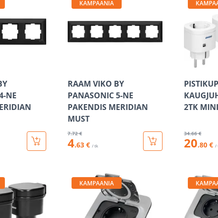
KAMPAANIA
KAMPA
BY
RAAM VIKO BY
PISTIKU
4-NE
PANASONIC 5-NE
KAUGJUH
ERIDIAN
PAKENDIS MERIDIAN
2TK MIN
MUST
7
.72 €
34
.66 €
4
20
.63 €
.80 €
/ tk
/
KAMPAANIA
KAMPA