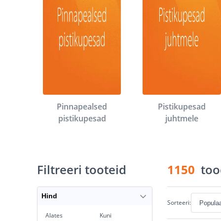
Pinnapealsed
Pistikupesad
pistikupesad
juhtmele
Filtreeri tooteid
1150
too
Hind
Sorteeri:
Alates
Kuni