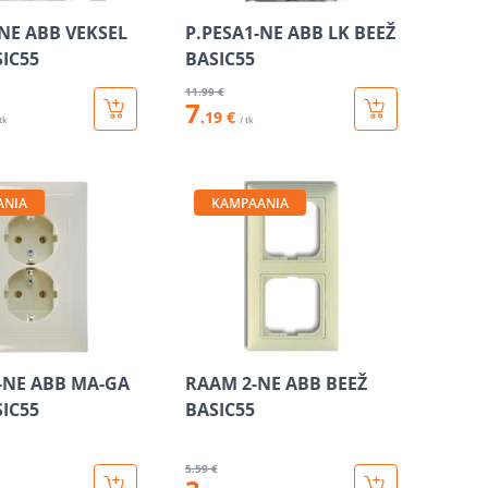
-NE ABB VEKSEL
P.PESA1-NE ABB LK BEEŽ
SIC55
BASIC55
11
.99 €
7
.19 €
 tk
/ tk
ANIA
KAMPAANIA
2-NE ABB MA-GA
RAAM 2-NE ABB BEEŽ
SIC55
BASIC55
5
.59 €