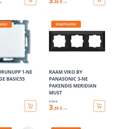
3
.35 €
 tk
/ tk
ANIA
KAMPAANIA
SURUNUPP 1-NE
RAAM VIKO BY
GE BASIC55
PANASONIC 3-NE
PAKENDIS MERIDIAN
MUST
5
.59 €
3
.35 €
/ tk