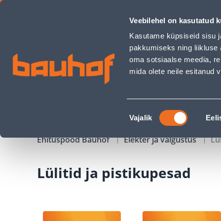
Lülitid ja pistikupesad - Bauhof has loaded
Veebilehel on kasutatud k
Kauplused
Äriklienditeenindus
Klienditeeni
Kasutame küpsiseid sisu j
pakkumiseks ning liikluse 
oma sotsiaalse meedia, re
mida olete neile esitanud
TOOTED
KAMPAANIAD
Nõusoleku
Vajalik
Eeli
valik
Ehituspood Bauhof
Elekter ja valgustus
Lü
Lülitid ja pistikupesad