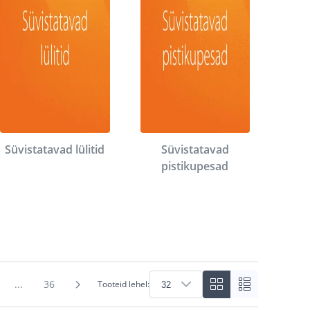
Süvistatavad lülitid
Süvistatavad
pistikupesad
...
36
Tooteid lehel: