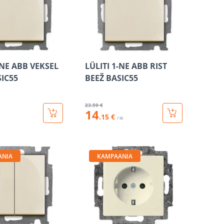
-NE ABB VEKSEL
LÜLITI 1-NE ABB RIST
SIC55
BEEŽ BASIC55
23
.59 €
14
.15 €
/ tk
ANIA
KAMPAANIA