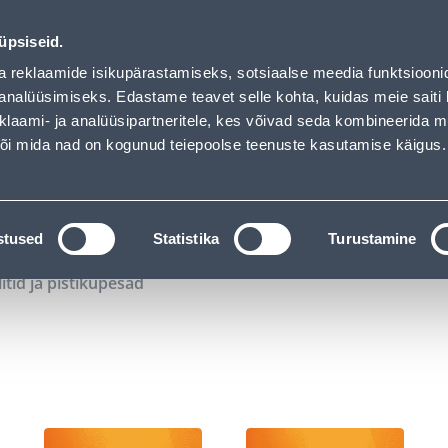
00
01
57
45
Kuni 20% LISAKS koodiga!
P
T
MIN
S
üpsiseid.
ndus
Teenused
Karjäärileht
a reklaamide isikupärastamiseks, sotsiaalse meedia funktsiooni
analüüsimiseks. Edastame teavet selle kohta, kuidas meie saiti 
klaami- ja analüüsipartneritele, kes võivad seda kombineerida 
OTSI
Logi
 või mida nad on kogunud teiepoolse teenuste kasutamise käigus.
KATALOOGID
TÖÖRIISTALAENUTUS
J
stused
Statistika
Turustamine
litid ja pistikupesad