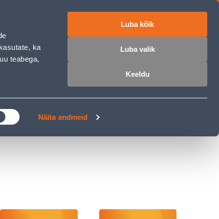
Luba kõik
ET
RU
EN
de
kasutate, ka
Luba valik
muu teabega,
 sisse
Ostunimekiri
Ostukorv
Keeldu
ÄRELMAKS
MEISTRIKLUBI
BLOGI
Näita andmeid