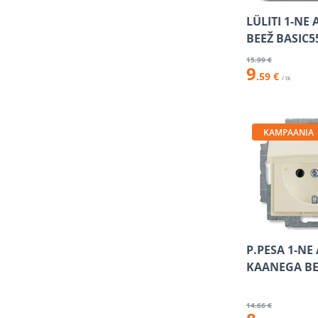
LÜLITI 1-NE
BEEŽ BASIC5
15
.99 €
9
.59 €
/ tk
KAMPAANIA
P.PESA 1-NE
KAANEGA BE
14
.66 €