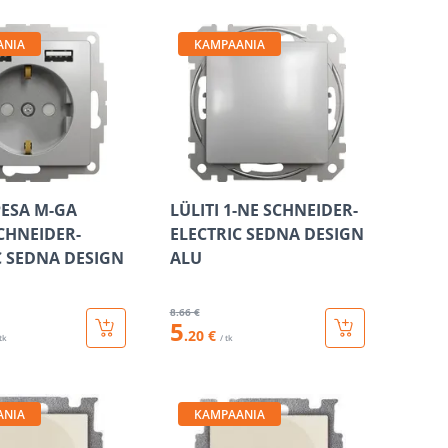
ANIA
KAMPAANIA
PESA M-GA
LÜLITI 1-NE SCHNEIDER-
CHNEIDER-
ELECTRIC SEDNA DESIGN
C SEDNA DESIGN
ALU
8
.66 €
5
.20 €
 tk
/ tk
ANIA
KAMPAANIA