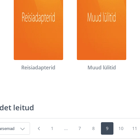
Reisiadapterid
Muud lülitid
det leitud
1
...
7
8
9
10
11