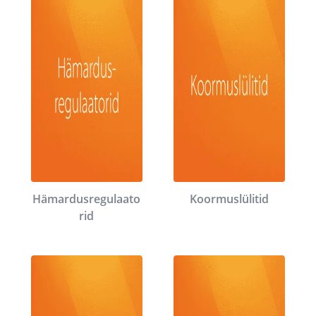
Hämardusregulaato
Koormuslülitid
rid