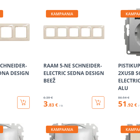
KAMPAANIA
KAMPA
SCHNEIDER-
RAAM 5-NE SCHNEIDER-
PISTIKU
EDNA DESIGN
ELECTRIC SEDNA DESIGN
2XUSB S
BEEŽ
ELECTRI
ALU
6
.39 €
86
.54 €
3
51
.83 €
.92 €
/ tk
/
KAMPAANIA
KAMPA