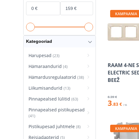
KAMPAANIA
Kategooriad
Harupesad
(23)
RAAM 4-NE 
Hämaraandurid
(4)
ELECTRIC S
Hämardusregulaatorid
(38)
BEEŽ
Liikumisandurid
(13)
6
.39 €
Pinnapealsed lülitid
(63)
3
.83 €
/ tk
Pinnapealsed pistikupesad
(41)
Pistikupesad juhtmele
(8)
KAMPAANIA
Reisiadapterid
(5)