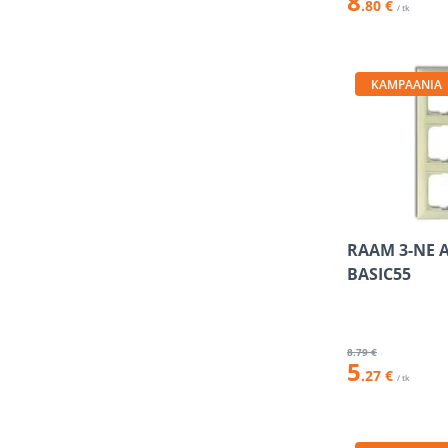
8
.80 €
/ tk
KAMPAANIA
RAAM 3-NE 
BASIC55
8
.79 €
5
.27 €
/ tk