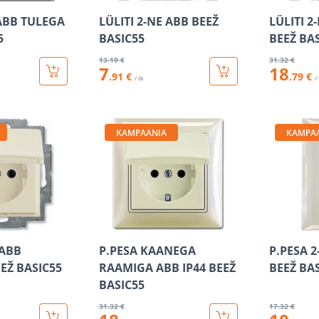
 ABB TULEGA
LÜLITI 2-NE ABB BEEŽ
LÜLITI 2
5
BASIC55
BEEŽ BA
13
.19 €
31
.32 €
7
18
.91 €
.79 €
/ tk
/
KAMPAANIA
KAMPA
 ABB
P.PESA KAANEGA
P.PESA 
EŽ BASIC55
RAAMIGA ABB IP44 BEEŽ
BEEŽ BA
BASIC55
31
.32 €
17
.32 €