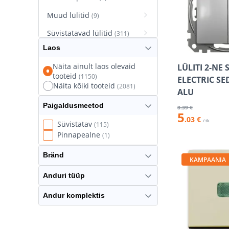
Muud lülitid
(9)
Süvistatavad lülitid
(311)
Laos
Süvistatavad pistikupesad
(627)
Näita ainult laos olevaid
LÜLITI 2-NE
tooteid
(1150)
Termostaatlülitid
ELECTRIC S
(8)
Näita kõiki tooteid
(2081)
ALU
Paigaldusmeetod
8
.39 €
5
.03 €
/ tk
Süvistatav
(115)
Pinnapealne
(1)
Bränd
KAMPAANIA
Anduri tüüp
Andur komplektis