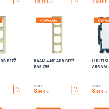
18
10
.79 €
.39 €
/ tk
/
KAMPAANIA
KAMPA
ABB BEEŽ
RAAM 4-NE ABB BEEŽ
LÜLITI 
BASIC55
ABB VAL
14
.66 €
13
.99 €
8
8
.80 €
.39 €
/ tk
/ tk