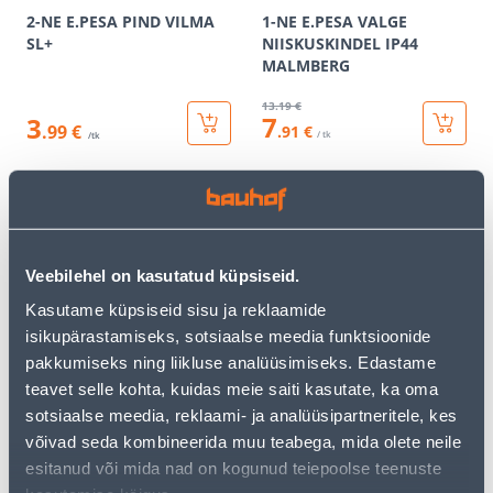
2-NE E.PESA PIND VILMA
1-NE E.PESA VALGE
SL+
NIISKUSKINDEL IP44
MALMBERG
13
.19 €
7
3
.99 €
.91 €
/ tk
/tk
KAMPAANIA
KAMPAANIA
Veebilehel on kasutatud küpsiseid.
Kasutame küpsiseid sisu ja reklaamide
isikupärastamiseks, sotsiaalse meedia funktsioonide
RAAM 2-NE SÜV KREEM
PISTIKUPESA 2-NE M-GA
ASFORA
MUST RENOVA
pakkumiseks ning liikluse analüüsimiseks. Edastame
teavet selle kohta, kuidas meie saiti kasutate, ka oma
1
.72 €
20
.79 €
sotsiaalse meedia, reklaami- ja analüüsipartneritele, kes
1
12
.03 €
.47 €
/ tk
/ tk
võivad seda kombineerida muu teabega, mida olete neile
esitanud või mida nad on kogunud teiepoolse teenuste