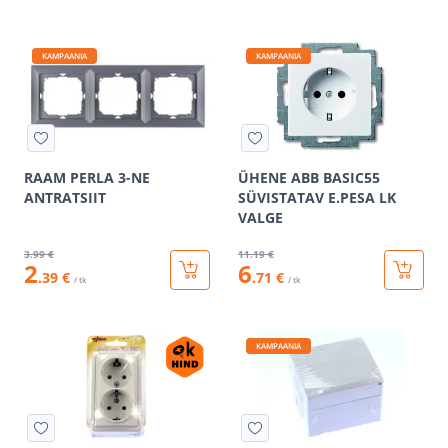
KAMPAANIA
KAMPAANIA
RAAM PERLA 3-NE
ÜHENE ABB BASIC55
ANTRATSIIT
SÜVISTATAV E.PESA LK
VALGE
3
.99 €
11
.19 €
2
6
.39 €
.71 €
/ tk
/ tk
KAMPAANIA