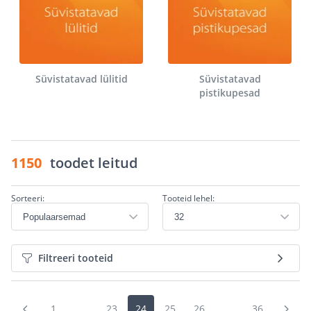
Süvistatavad lülitid
Süvistatavad
pistikupesad
1150
toodet leitud
Sorteeri:
Tooteid lehel:
Filtreeri tooteid
1
...
23
24
25
26
...
36