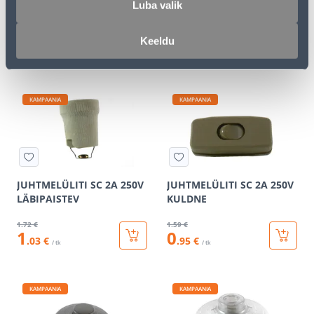
Luba valik
400W ALFA BEEZ
MUST
39
.59 €
1
.59 €
Keeldu
23
0
.75 €
.95 €
/ tk
/ tk
KAMPAANIA
KAMPAANIA
JUHTMELÜLITI SC 2A 250V
JUHTMELÜLITI SC 2A 250V
LÄBIPAISTEV
KULDNE
1
.72 €
1
.59 €
1
0
.03 €
.95 €
/ tk
/ tk
KAMPAANIA
KAMPAANIA