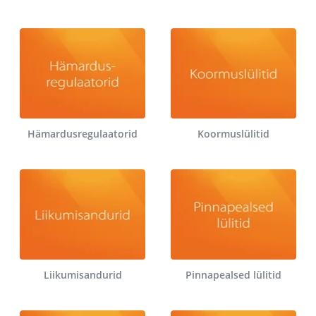
Hämardusregulaatorid
Koormuslülitid
Liikumisandurid
Pinnapealsed lülitid