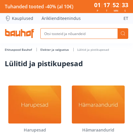
Lülitid ja pistikupesad - Bauhof has loaded
01
17
52
33
Tuhanded tooted -40% (al 10€)
P
T
MIN
S
Kauplused
Äriklienditeenindus
ET
Ehituspood Bauhof
Elekter ja valgustus
Lülitid ja pistikupesad
Lülitid ja pistikupesad
Harupesad
Hämaraandurid