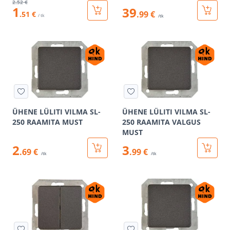
2
.52 €
1
39
.99 €
.51 €
/ tk
/tk
ÜHENE LÜLITI VILMA SL-
ÜHENE LÜLITI VILMA SL-
250 RAAMITA MUST
250 RAAMITA VALGUS
MUST
2
3
.69 €
.99 €
/tk
/tk