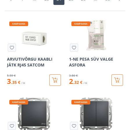
KAMPAANIA
KAMPAANIA
ARVUTIVÕRGU KAABLI
1-NE PESA SÜV VALGE
JÄTK RJ45 SATCOM
ASFORA
5
.59 €
3
.86 €
3
2
.35 €
.32 €
/ tk
/ tk
KAMPAANIA
KAMPAANIA