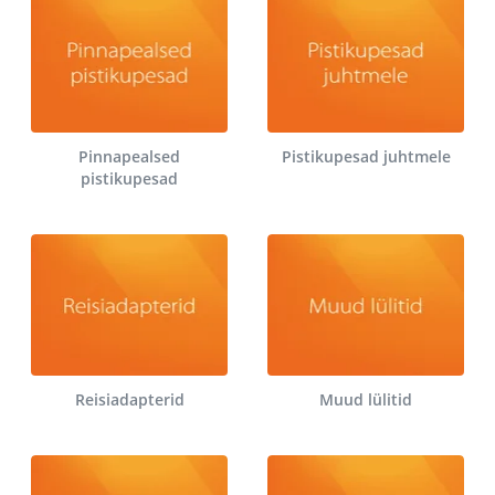
Pinnapealsed
Pistikupesad juhtmele
pistikupesad
Reisiadapterid
Muud lülitid