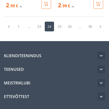
2
2
.99 €
.99 €
/tk
/tk
1
...
23
24
25
26
...
36
KLIENDITEENINDUS
TEENUSED
MEISTRIKLUBI
ETTEVÕTTEST