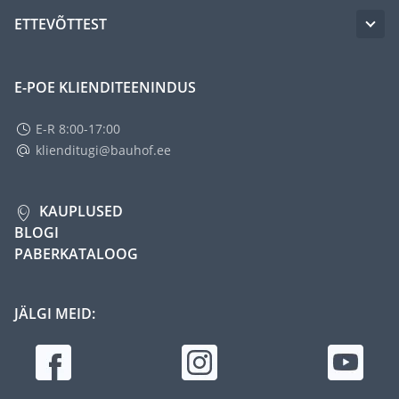
ETTEVÕTTEST
E-POE KLIENDITEENINDUS
E-R 8:00-17:00
klienditugi@bauhof.ee
KAUPLUSED
BLOGI
PABERKATALOOG
JÄLGI MEID: