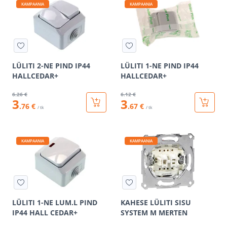
KAMPAANIA
KAMPAANIA
LÜLITI 2-NE PIND IP44
LÜLITI 1-NE PIND IP44
HALLCEDAR+
HALLCEDAR+
6
.26 €
6
.12 €
3
3
.76 €
.67 €
/ tk
/ tk
KAMPAANIA
KAMPAANIA
LÜLITI 1-NE LUM.L PIND
KAHESE LÜLITI SISU
IP44 HALL CEDAR+
SYSTEM M MERTEN