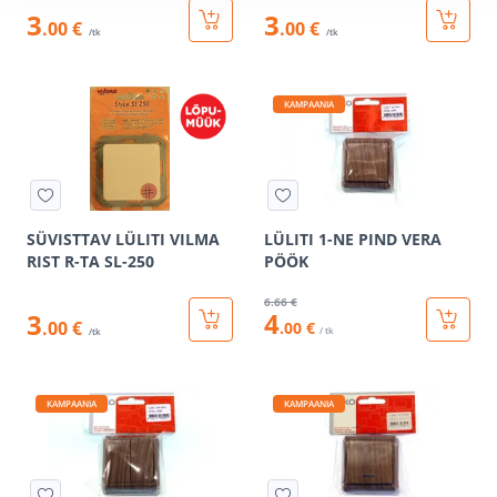
3
3
.00 €
.00 €
/tk
/tk
KAMPAANIA
SÜVISTTAV LÜLITI VILMA
LÜLITI 1-NE PIND VERA
RIST R-TA SL-250
PÖÖK
6
.66 €
4
3
.00 €
.00 €
/ tk
/tk
KAMPAANIA
KAMPAANIA