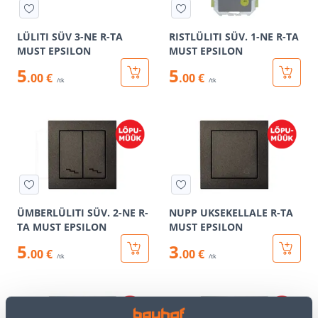
LÜLITI SÜV 3-NE R-TA
RISTLÜLITI SÜV. 1-NE R-TA
MUST EPSILON
MUST EPSILON
5
5
.00 €
.00 €
/tk
/tk
ÜMBERLÜLITI SÜV. 2-NE R-
NUPP UKSEKELLALE R-TA
TA MUST EPSILON
MUST EPSILON
5
3
.00 €
.00 €
/tk
/tk