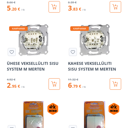
8
.66 €
6
.39 €
5
3
.20 €
.83 €
/ tk
/ tk
KAMPAANIA
KAMPAANIA
ÜHESE VEKSELLÜLITI SISU
KAHESE VEKSELLÜLITI
SYSTEM M MERTEN
SISU SYSTEM M MERTEN
4
.92 €
11
.32 €
2
6
.95 €
.79 €
/ tk
/ tk