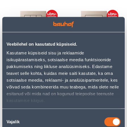
Veebilehel on kasutatud küpsiseid.
LÜLITI 3-NE RAAMITA
VEKSELLÜLITI 1-NE
EPSILON ŠAMPANJA
RAAMITA EPSILON
Kasutame küpsiseid sisu ja reklaamide
ŠAMPANJA
isikupärastamiseks, sotsiaalse meedia funktsioonide
5
3
pakkumiseks ning liikluse analüüsimiseks. Edastame
.00 €
.00 €
/tk
/tk
teavet selle kohta, kuidas meie saiti kasutate, ka oma
sotsiaalse meedia, reklaami- ja analüüsipartneritele, kes
võivad seda kombineerida muu teabega, mida olete neile
esitanud või mida nad on kogunud teiepoolse teenuste
kasutamise käigus.
Nõusoleku
Vajalik
RISTLÜLITI 1-NE RAAMITA
VEDRULÜLITI 1-NE
valik