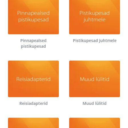
Pinnapealsed
Pistikupesad juhtmele
pistikupesad
Reisiadapterid
Muud lülitid