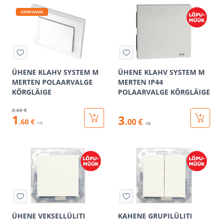
KAMPAANIA
ÜHENE KLAHV SYSTEM M
ÜHENE KLAHV SYSTEM M
MERTEN POLAARVALGE
MERTEN IP44
KÕRGLÄIGE
POLAARVALGE KÕRGLÄIGE
2
.66 €
1
3
.00 €
.60 €
/ tk
/tk
ÜHENE VEKSELLÜLITI
KAHENE GRUPILÜLITI