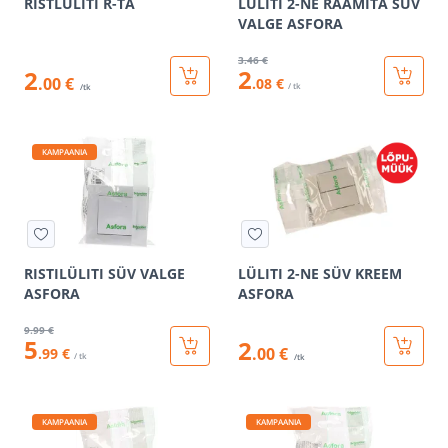
RISTLÜLITI R-TA
LÜLITI 2-NE RAAMITA SÜV
VALGE ASFORA
3
.46 €
2
2
.00 €
.08 €
/ tk
/tk
KAMPAANIA
RISTILÜLITI SÜV VALGE
LÜLITI 2-NE SÜV KREEM
ASFORA
ASFORA
9
.99 €
5
2
.00 €
.99 €
/ tk
/tk
KAMPAANIA
KAMPAANIA