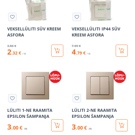
VEKSELLÜLITI SÜV KREEM
VEKSELLÜLITI IP44 SÜV
ASFORA
KREEM ASFORA
3
.86 €
7
.99 €
2
4
.32 €
.79 €
/ tk
/ tk
LÜLITI 1-NE RAAMITA
LÜLITI 2-NE RAAMITA
EPSILON ŠAMPANJA
EPSILON ŠAMPANJA
3
3
.00 €
.00 €
/tk
/tk