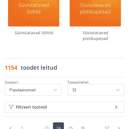
Süvistatavad lülitid
Süvistatavad
pistikupesad
1154
toodet leitud
Sorteeri:
Tooteid lehel:
Filtreeri tooteid
1
...
23
24
25
26
...
37