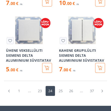
7
10
.00 €
.00 €
/tk
/tk
ÜHENE VEKSELLÜLITI
KAHENE GRUPILÜLITI
SIEMENS DELTA
SIEMENS DELTA
ALUMIINIUM SÜVISTATAV
ALUMIINIUM SÜVISTATAV
5
7
.00 €
.00 €
/tk
/tk
1
...
23
24
25
26
...
37