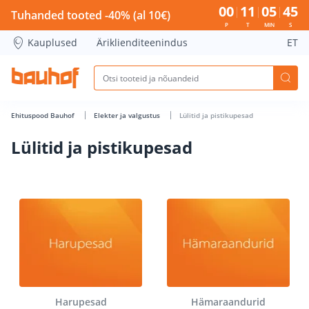
Lülitid ja pistikupesad - Bauhof has loaded
00
11
05
44
Tuhanded tooted -40% (al 10€)
P
T
MIN
S
Kauplused
Äriklienditeenindus
ET
Ehituspood Bauhof
Elekter ja valgustus
Lülitid ja pistikupesad
Lülitid ja pistikupesad
Harupesad
Hämaraandurid