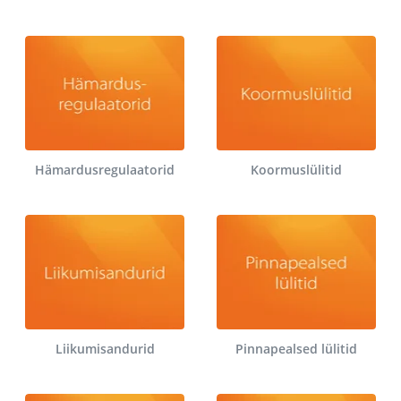
Hämardusregulaatorid
Koormuslülitid
Liikumisandurid
Pinnapealsed lülitid