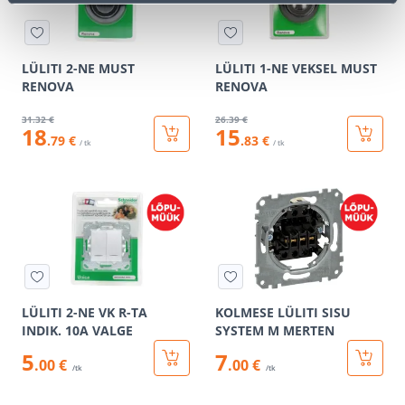
LÜLITI 2-NE MUST
LÜLITI 1-NE VEKSEL MUST
RENOVA
RENOVA
31
.32 €
26
.39 €
18
15
.79 €
.83 €
/ tk
/ tk
LÜLITI 2-NE VK R-TA
KOLMESE LÜLITI SISU
INDIK. 10A VALGE
SYSTEM M MERTEN
5
7
.00 €
.00 €
/tk
/tk