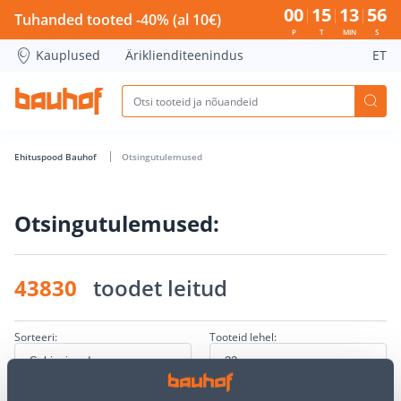
Otsingu lehekülg - Bauhof has loaded
00
15
13
56
Tuhanded tooted -40% (al 10€)
P
T
MIN
S
Kauplused
Äriklienditeenindus
ET
Ehituspood Bauhof
Otsingutulemused
Otsingutulemused:
43830
toodet leitud
Sorteeri:
Tooteid lehel: