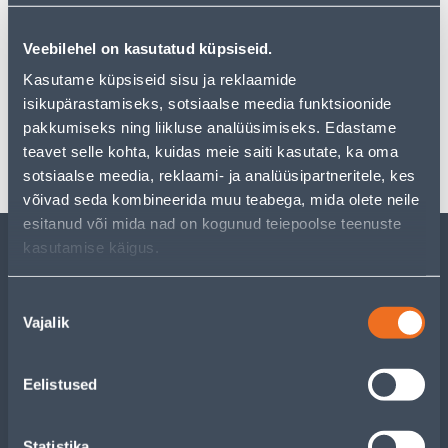
Filtreeri tooteid
Veebilehel on kasutatud küpsiseid.
Kasutame küpsiseid sisu ja reklaamide
1
...
1367
1368
1369
1370
isikupärastamiseks, sotsiaalse meedia funktsioonide
pakkumiseks ning liikluse analüüsimiseks. Edastame
teavet selle kohta, kuidas meie saiti kasutate, ka oma
sotsiaalse meedia, reklaami- ja analüüsipartneritele, kes
1
...
1367
1368
1369
1370
võivad seda kombineerida muu teabega, mida olete neile
esitanud või mida nad on kogunud teiepoolse teenuste
kasutamise käigus.
KLIENDITEENINDUS
Nõusoleku
Vajalik
valik
TEENUSED
MEISTRIKLUBI
Eelistused
ETTEVÕTTEST
Statistika