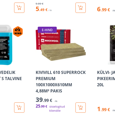
9
.99 €
5
6
.99 €
.49 €
/ tk
/t
E-HIND
VEDELIK
KIVIVILL 610 SUPERROCK
KÜLVI- J
`S TALVINE
PREMIUM
PIKEERI
100X1000X610MM
20L
4,88M² PAKIS
39
.99 €
/tk
25
.99 €
sisselogitud
1
.99 €
kliendile
/t