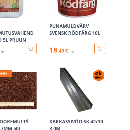
PUNAMULDVÄRV
MUTUSVAHEND
SVENSK RÖDFÄRG 10L
O 5L PRUUN
18
.49 €
/tk
/tk
ANIA
OOREMULTŠ
KARKASSIVÖÖ SK 42/30
5-7MM 50L
3,0M