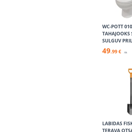
WC-POTT 010
TAHAJOOKS 
SULGUV PRI
49
.99 €
/tk
LABIDAS FIS
TERAVA OTS