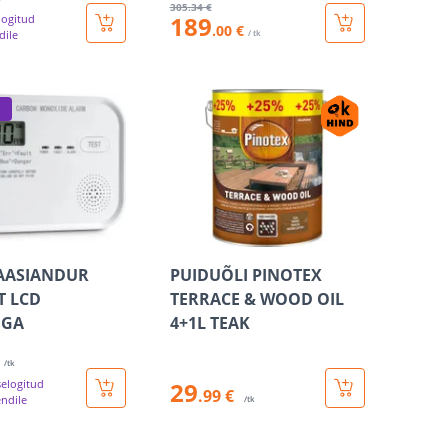
305
.34 €
189
logitud
.00 €
dile
/ tk
AASIANDUR
PUIDUÕLI PINOTEX
T LCD
TERRACE & WOOD OIL
IGA
4+1L TEAK
/tk
selogitud
29
.99 €
endile
/tk