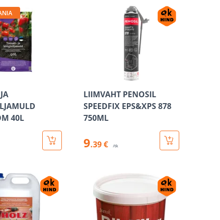
ANIA
JA
LIIMVAHT PENOSIL
ILJAMULD
SPEEDFIX EPS&XPS 878
M 40L
750ML
9
.39 €
/tk