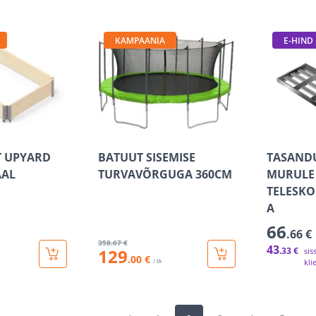
KAMPAANIA
E-HIND
T UPYARD
BATUUT SISEMISE
TASAND
AAL
TURVAVÕRGUGA 360CM
MURULE
TELESK
A
66
.66 €
358
.67 €
43
129
.33 €
sis
.00 €
/ tk
kli