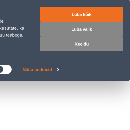
Luba kõik
ET
RU
EN
de
kasutate, ka
Luba valik
muu teabega,
 sisse
Ostunimekiri
Ostukorv
Keeldu
ÄRELMAKS
MEISTRIKLUBI
BLOGI
Näita andmeid