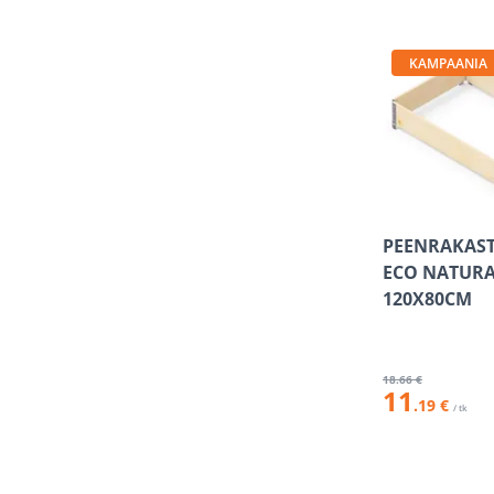
KAMPAANIA
PEENRAKAS
ECO NATUR
120X80CM
18
.66 €
11
.19 €
/ tk