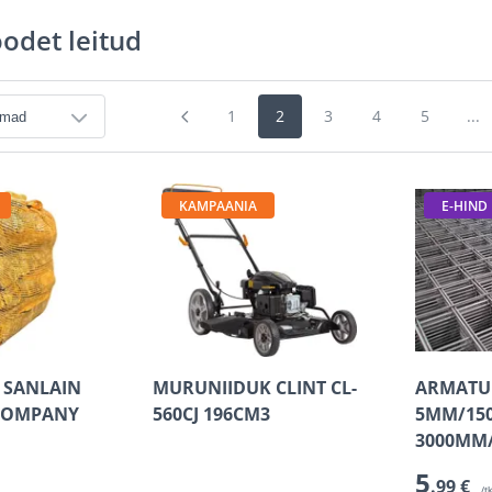
oodet leitud
1
2
3
4
5
...
KAMPAANIA
E-HIND
 SANLAIN
MURUNIIDUK CLINT CL-
ARMATU
COMPANY
560CJ 196CM3
5MM/15
3000MM/
5
.99 €
/t