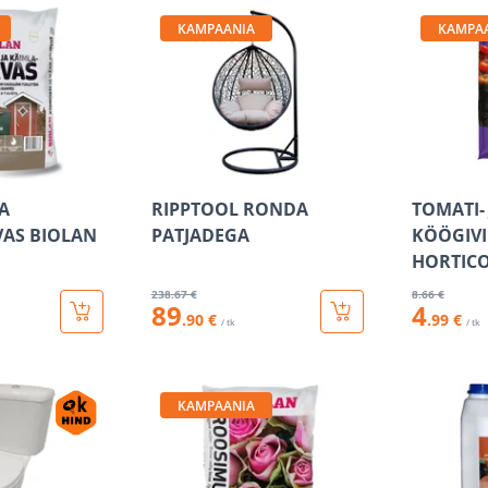
KAMPAANIA
KAMPA
A
RIPPTOOL RONDA
TOMATI- 
AS BIOLAN
PATJADEGA
KÖÖGIV
HORTICO
238
.67 €
8
.66 €
89
4
.90 €
.99 €
/ tk
/ tk
KAMPAANIA