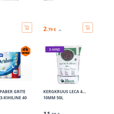
2
.79 €
/tk
E-HIND
PABER GRITE
KERGKRUUS LECA 4…
-KIHILINE 40
10MM 50L
11