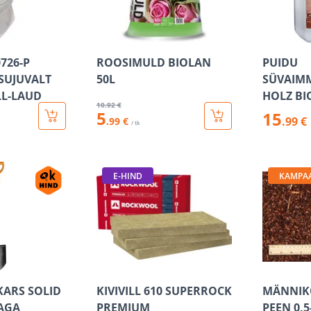
726-P
ROOSIMULD BIOLAN
PUIDU
SUJUVALT
50L
SÜVAIM
LL-LAUD
HOLZ BI
10
.92 €
5
15
.99 €
.99 €
/ tk
E-HIND
KAMPA
KARS SOLID
KIVIVILL 610 SUPERROCK
MÄNNIK
AGA
PREMIUM
PEEN 0,