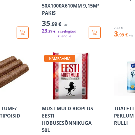
50X1000X610MM 9,15M²
PAKIS
35
.99 €
/tk
7
.32 €
23
.39 €
3
sisselogitud
.99 €
kliendile
/ tk
KAMPAANIA
T TUME/
MUST MULD BIOPLUS
TUALETT
TIPOISID
EESTI
PERLUM 3
HOBUSESÕNNIKUGA
RULLI
50L