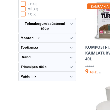
L
(162)
KAMPAANIA
Ml
(43)
Kg
(2)
Tolmukogumissüsteemi
tüüp
Mootori liik
KOMPOSTI- J
Tootjamaa
KÄIMLATURV
Bränd
40L
17
.99 €
Trimmipea tüüp
9
.49 €
/ tk
Puidu liik