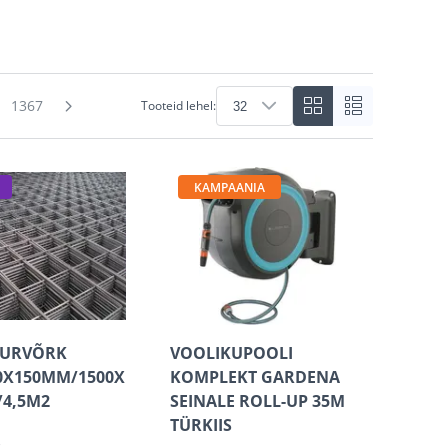
1367
Tooteid lehel:
KAMPAANIA
URVÕRK
VOOLIKUPOOLI
0X150MM/1500X
KOMPLEKT GARDENA
4,5M2
SEINALE ROLL-UP 35M
TÜRKIIS
k