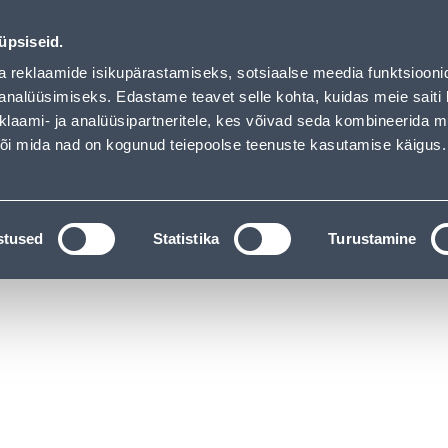
00
03
14
28
Kuni 20% LISAKS koodiga!
P
T
MIN
S
üpsiseid.
ndus
Teenused
Karjäärileht
a reklaamide isikupärastamiseks, sotsiaalse meedia funktsiooni
analüüsimiseks. Edastame teavet selle kohta, kuidas meie saiti 
klaami- ja analüüsipartneritele, kes võivad seda kombineerida 
OTSI
Logi
 või mida nad on kogunud teiepoolse teenuste kasutamise käigus.
KATALOOGID
TÖÖRIISTALAENUTUS
J
stused
Statistika
Turustamine