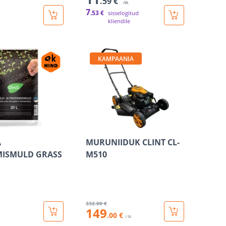
.59 €
/tk
7
.53 €
sisselogitud
kliendile
k
KAMPAANIA
A
MURUNIIDUK CLINT CL-
MISMULD GRASS
M510
332
.00 €
149
.00 €
/ tk
k