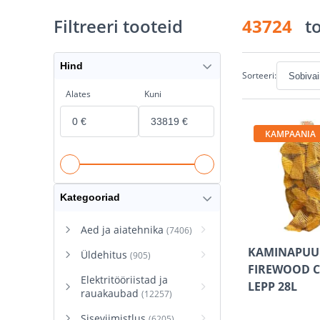
Filtreeri tooteid
43724
t
Hind
Sorteeri:
Alates
Kuni
KAMPAANIA
Kategooriad
Aed ja aiatehnika
(7406)
KAMINAPUU
Üldehitus
(905)
FIREWOOD 
Elektritööriistad ja
LEPP 28L
rauakaubad
(12257)
Siseviimistlus
(6205)