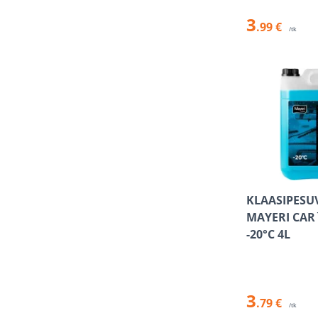
3
.99 €
/tk
KLAASIPESU
MAYERI CAR
-20°C 4L
3
.79 €
/tk