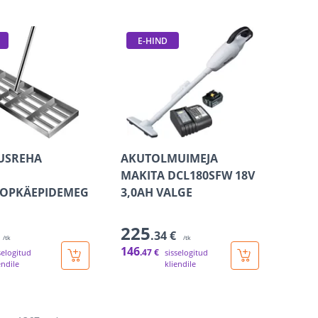
E-HIND
USREHA
AKUTOLMUIMEJA
MAKITA DCL180SFW 18V
OOPKÄEPIDEMEG
3,0AH VALGE
225
.34 €
/tk
/tk
146
.47 €
selogitud
sisselogitud
endile
kliendile