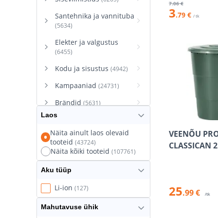
7
.06 €
3
.79 €
Santehnika ja vannituba
/ tk
(5634)
Elekter ja valgustus
(6455)
Kodu ja sisustus
(4942)
Kampaaniad
(24731)
Brändid
(5631)
Laos
Näita ainult laos olevaid
VEENÕU PRO
tooteid
(43724)
CLASSICAN 2
Näita kõiki tooteid
(107761)
Aku tüüp
25
Li-ion
(127)
.99 €
/tk
Mahutavuse ühik