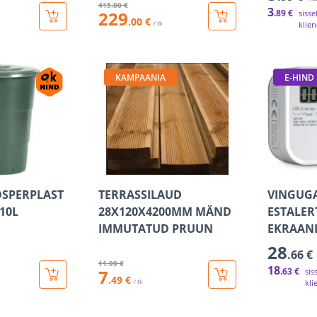
415
.00 €
3
229
.89 €
sisse
.00 €
/ tk
klien
KAMPAANIA
E-HIND
SPERPLAST
TERRASSILAUD
VINGUG
10L
28X120X4200MM MÄND
ESTALER
IMMUTATUD PRUUN
EKRAAN
28
.66 €
11
.99 €
18
7
.63 €
sis
.49 €
/ tk
kli