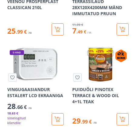
VEENÕU PROSPERPLAST
TERRASSILAUD
CLASSICAN 210L
28X120X4200MM MÄND
IMMUTATUD PRUUN
11
.99 €
7
25
.99 €
.49 €
/ tk
/tk
E-HIND
VINGUGAASIANDUR
PUIDUÕLI PINOTEX
ESTALERT LCD EKRAANIGA
TERRACE & WOOD OIL
4+1L TEAK
28
.66 €
/tk
18
.63 €
sisselogitud
29
.99 €
kliendile
/tk