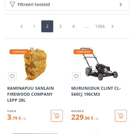
Filtreeri tooteid
1
2
3
4
...
1366
KAMPAANIA
KAMPAANIA
KAMINAPUU SANLAIN
MURUNIIDUK CLINT CL-
FIREWOOD COMPANY
560CJ 196CM3
LEPP 28L
7
.06 €
415
.00 €
3
229
.79 €
.00 €
/ tk
/ tk