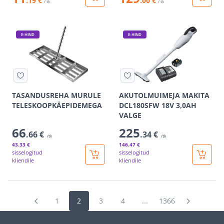
.19 €
.00 €
/ tk
/ tk
E-HIND
E-HIND
TASANDUSREHA MURULE
AKUTOLMUIMEJA MAKITA
TELESKOOPKÄEPIDEMEGA
DCL180SFW 18V 3,0AH
VALGE
66
225
.66 €
.34 €
/tk
/tk
43
.33 €
146
.47 €
sisselogitud
sisselogitud
kliendile
kliendile
1
2
3
4
...
1366