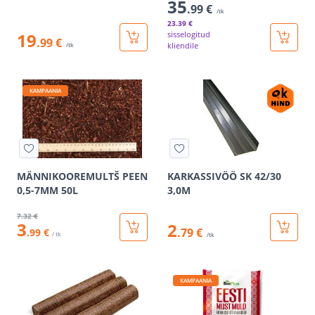
35
.99 €
/tk
23
.39 €
19
sisselogitud
.99 €
kliendile
/tk
KAMPAANIA
MÄNNIKOOREMULTŠ PEEN
KARKASSIVÖÖ SK 42/30
0,5-7MM 50L
3,0M
7
.32 €
3
2
.79 €
.99 €
/ tk
/tk
KAMPAANIA