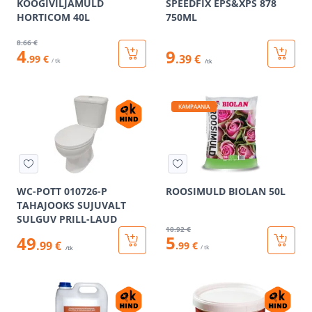
KÖÖGIVILJAMULD
SPEEDFIX EPS&XPS 878
HORTICOM 40L
750ML
8
.66 €
4
9
.39 €
.99 €
/ tk
/tk
KAMPAANIA
WC-POTT 010726-P
ROOSIMULD BIOLAN 50L
TAHAJOOKS SUJUVALT
SULGUV PRILL-LAUD
10
.92 €
5
49
.99 €
.99 €
/ tk
/tk