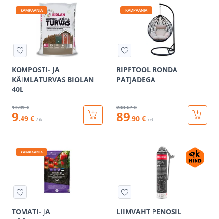
KAMPAANIA
KAMPAANIA
KOMPOSTI- JA
RIPPTOOL RONDA
KÄIMLATURVAS BIOLAN
PATJADEGA
40L
17
.99 €
238
.67 €
9
89
.49 €
.90 €
/ tk
/ tk
KAMPAANIA
TOMATI- JA
LIIMVAHT PENOSIL