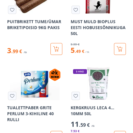
PUITBRIKETT TUME/ÜMAR
MUST MULD BIOPLUS
BRIKETIPOISID 9KG PAKIS
EESTI HOBUSESÕNNIKUGA
50L
9
.99 €
5
3
.99 €
.49 €
/ tk
/tk
E-HIND
TUALETTPABER GRITE
KERGKRUUS LECA 4…
PERLUM 3-KIHILINE 40
10MM 50L
RULLI
11
.59 €
/tk
7
.53 €