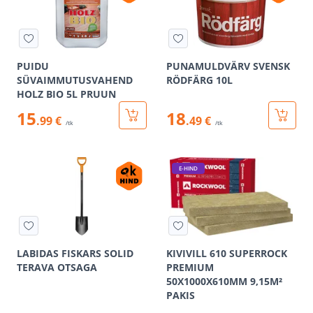
PUIDU
PUNAMULDVÄRV SVENSK
SÜVAIMMUTUSVAHEND
RÖDFÄRG 10L
HOLZ BIO 5L PRUUN
15
18
.99 €
.49 €
/tk
/tk
E-HIND
LABIDAS FISKARS SOLID
KIVIVILL 610 SUPERROCK
TERAVA OTSAGA
PREMIUM
50X1000X610MM 9,15M²
PAKIS