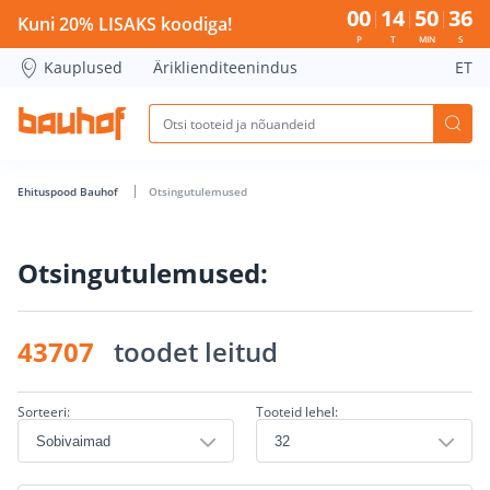
Otsingu lehekülg - Bauhof has loaded
00
14
50
36
Kuni 20% LISAKS koodiga!
P
T
MIN
S
Kauplused
Äriklienditeenindus
ET
Ehituspood Bauhof
Otsingutulemused
Otsingutulemused:
43707
toodet leitud
Sorteeri:
Tooteid lehel: