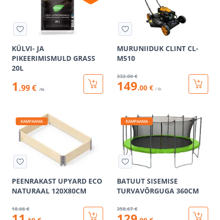
KÜLVI- JA
MURUNIIDUK CLINT CL-
PIKEERIMISMULD GRASS
M510
20L
332
.00 €
149
1
.99 €
.00 €
/ tk
/tk
KAMPAANIA
KAMPAANIA
PEENRAKAST UPYARD ECO
BATUUT SISEMISE
NATURAAL 120X80CM
TURVAVÕRGUGA 360CM
18
.66 €
358
.67 €
11
129