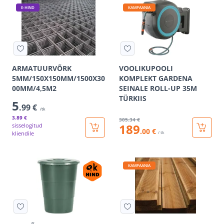
E-HIND
KAMPAANIA
ARMATUURVÕRK
VOOLIKUPOOLI
5MM/150X150MM/1500X30
KOMPLEKT GARDENA
00MM/4,5M2
SEINALE ROLL-UP 35M
TÜRKIIS
5
.99 €
/tk
3
.89 €
305
.34 €
189
sisselogitud
.00 €
kliendile
/ tk
KAMPAANIA