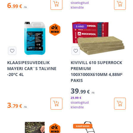
6
sisselogitud
.99 €
kliendile
/tk
E-HIND
KLAASIPESUVEDELIK
KIVIVILL 610 SUPERROCK
MAYERI CAR`S TALVINE
PREMIUM
-20°C 4L
100X1000X610MM 4,88M²
PAKIS
39
.99 €
/tk
25
.99 €
3
sisselogitud
.79 €
kliendile
/tk
KAMPAANIA