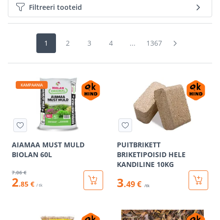
Filtreeri tooteid
1
2
3
4
...
1367
KAMPAANIA
AIAMAA MUST MULD
PUITBRIKETT
BIOLAN 60L
BRIKETIPOISID HELE
KANDILINE 10KG
7
.06 €
2
3
.49 €
.85 €
/ tk
/tk