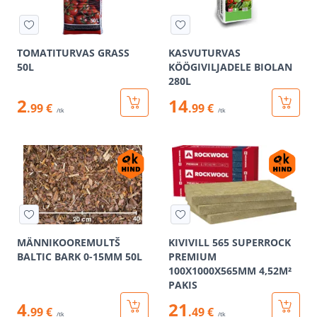
TOMATITURVAS GRASS
KASVUTURVAS
50L
KÖÖGIVILJADELE BIOLAN
280L
2
14
.99 €
.99 €
/tk
/tk
MÄNNIKOOREMULTŠ
KIVIVILL 565 SUPERROCK
BALTIC BARK 0-15MM 50L
PREMIUM
100X1000X565MM 4,52M²
PAKIS
4
21
.99 €
.49 €
/tk
/tk