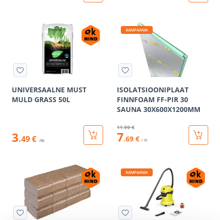
KAMPAANIA
UNIVERSAALNE MUST
ISOLATSIOONIPLAAT
MULD GRASS 50L
FINNFOAM FF-PIR 30
SAUNA 30X600X1200MM
11
.99 €
7
3
.49 €
.69 €
/ tk
/tk
KAMPAANIA