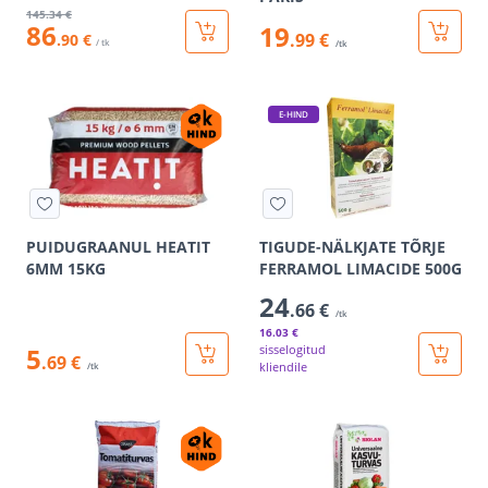
145
.34 €
86
19
.99 €
.90 €
/ tk
/tk
E-HIND
PUIDUGRAANUL HEATIT
TIGUDE-NÄLKJATE TÕRJE
6MM 15KG
FERRAMOL LIMACIDE 500G
24
.66 €
/tk
16
.03 €
5
sisselogitud
.69 €
kliendile
/tk