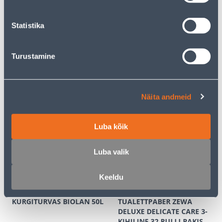
KAMPAANIA
Statistika
Turustamine
SUVELILLEMULD
NATURAALNE TURVAS
HORTICOM PIKAAJALISE
BIOLAN 280L
VÄETISEGA 30L
25
.59 €
Näita andmeid
13
4
.49 €
.99 €
/ tk
/tk
Luba kõik
E-HIND
Luba valik
Keeldu
KURGITURVAS BIOLAN 50L
TUALETTPABER ZEWA
DELUXE DELICATE CARE 3-
KIHILINE 32 RULLI PAKIS