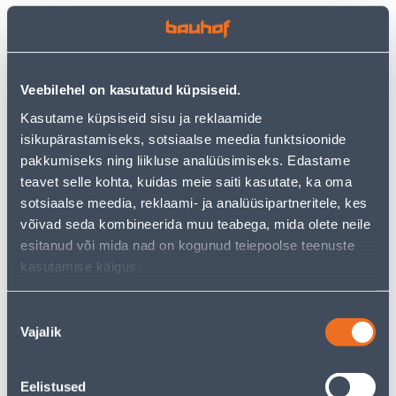
PUITBRIKETT
VEE- JA TOLMUIMEJA
BRIKETIPOISID TUME
KÄRCHER WD 3 V-17/4/20
KANDILINE 10KG
*EU
Veebilehel on kasutatud küpsiseid.
125
.20 €
59
4
.99 €
.59 €
/ tk
/tk
Kasutame küpsiseid sisu ja reklaamide
isikupärastamiseks, sotsiaalse meedia funktsioonide
pakkumiseks ning liikluse analüüsimiseks. Edastame
KAMPAANIA
teavet selle kohta, kuidas meie saiti kasutate, ka oma
sotsiaalse meedia, reklaami- ja analüüsipartneritele, kes
võivad seda kombineerida muu teabega, mida olete neile
esitanud või mida nad on kogunud teiepoolse teenuste
kasutamise käigus.
BATUUT SISEMISE
RODO- JA OKASPUUMULD
TURVAVÕRGUGA 305CM
BIOLAN 50 L
Nõusoleku
9
.06 €
Vajalik
valik
4
79
.90 €
.49 €
/ tk
/tk
Eelistused