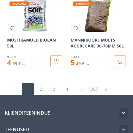
KAMPAANIA
KAMPAANIA
MUSTIKAMULD BIOLAN
MÄNNIKOORE MULTŠ
50L
AGGREGARE 30-70MM 50L
9
.99 €
9
.32 €
4
5
.99 €
.49 €
/ tk
/ tk
1
2
3
4
...
1367
KLIENDITEENINDUS
TEENUSED