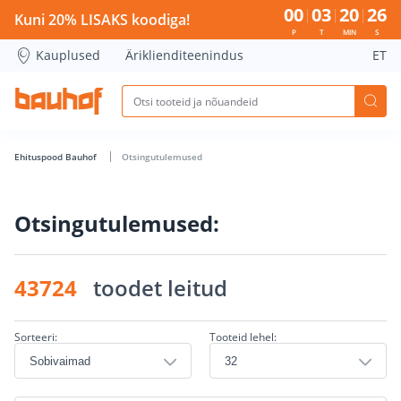
Otsingu lehekülg - Bauhof has loaded
00
03
20
26
Kuni 20% LISAKS koodiga!
P
T
MIN
S
Kauplused
Äriklienditeenindus
ET
Ehituspood Bauhof
Otsingutulemused
Otsingutulemused:
43724
toodet leitud
Sorteeri:
Tooteid lehel: