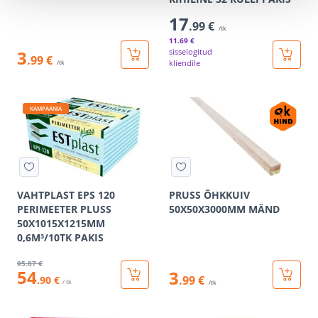
17
.99 €
/tk
11
.69 €
3
sisselogitud
.99 €
kliendile
/tk
KAMPAANIA
VAHTPLAST EPS 120
PRUSS ÕHKKUIV
PERIMEETER PLUSS
50X50X3000MM MÄND
50X1015X1215MM
0,6M³/10TK PAKIS
95
.87 €
54
3
.99 €
.90 €
/ tk
/tk