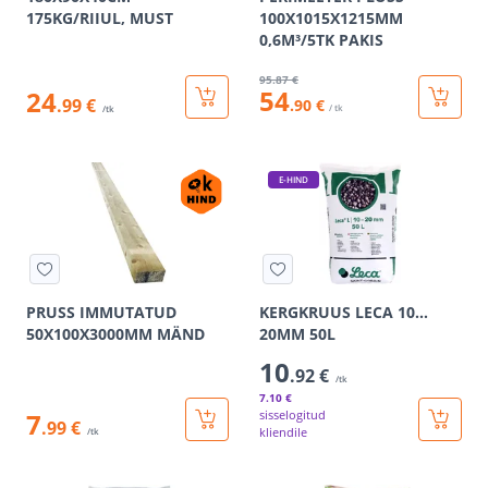
175KG/RIIUL, MUST
100X1015X1215MM
0,6M³/5TK PAKIS
95
.87 €
54
24
.99 €
.90 €
/ tk
/tk
E-HIND
PRUSS IMMUTATUD
KERGKRUUS LECA 10…
50X100X3000MM MÄND
20MM 50L
10
.92 €
/tk
7
.10 €
7
sisselogitud
.99 €
kliendile
/tk