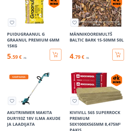
PUIDUGRAANUL G
MÄNNIKOOREMULTŠ
GRAANUL PREMIUM 6MM
BALTIC BARK 15-50MM 50L
15KG
5
4
.59 €
.79 €
/tk
/tk
KAMPAANIA
AKUTRIMMER MAKITA
KIVIVILL 565 SUPERROCK
DUR193Z 18V ILMA AKUDE
PREMIUM
JA LAADIJATA
50X1000X565MM 8,475M²
PAKIS