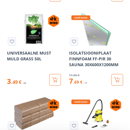
KAMPAANIA
UNIVERSAALNE MUST
ISOLATSIOONIPLAAT
MULD GRASS 50L
FINNFOAM FF-PIR 30
SAUNA 30X600X1200MM
11
.99 €
7
3
.49 €
.69 €
/ tk
/tk
KAMPAANIA