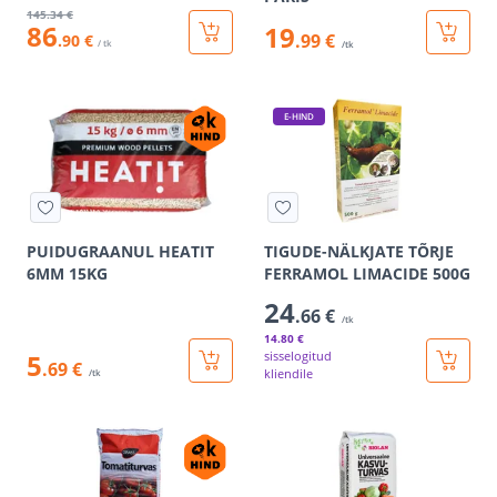
145
.34 €
86
19
.99 €
.90 €
/ tk
/tk
E-HIND
PUIDUGRAANUL HEATIT
TIGUDE-NÄLKJATE TÕRJE
6MM 15KG
FERRAMOL LIMACIDE 500G
24
.66 €
/tk
14
.80 €
5
sisselogitud
.69 €
kliendile
/tk