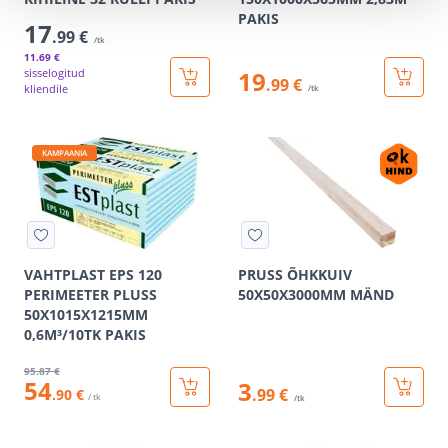
PAKIS
17
.99 €
/tk
11
.69 €
sisselogitud
19
.99 €
kliendile
/tk
KAMPAANIA
VAHTPLAST EPS 120
PRUSS ÕHKKUIV
PERIMEETER PLUSS
50X50X3000MM MÄND
50X1015X1215MM
0,6M³/10TK PAKIS
95
.87 €
54
3
.99 €
.90 €
/ tk
/tk