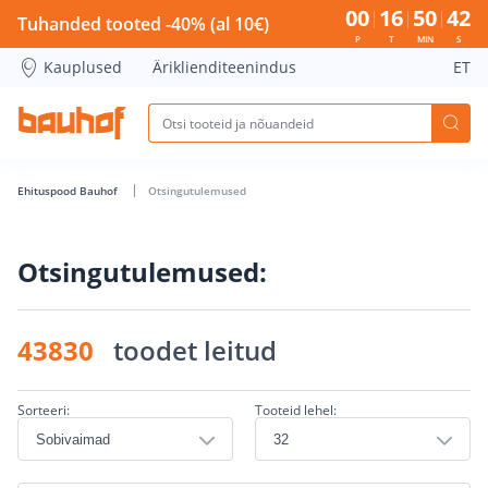
Otsingu lehekülg - Bauhof has loaded
00
16
50
42
Tuhanded tooted -40% (al 10€)
P
T
MIN
S
Kauplused
Äriklienditeenindus
ET
Ehituspood Bauhof
Otsingutulemused
Otsingutulemused:
43830
toodet leitud
Sorteeri:
Tooteid lehel: