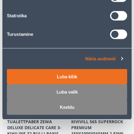
KAMPAANIA
Statistika
Turustamine
NATURAALNE TURVAS
SUVELILLEMULD
BIOLAN 280L
HORTICOM PIKAAJALISE
VÄETISEGA 30L
25
.59 €
Näita andmeid
13
4
.49 €
.99 €
/ tk
/tk
Luba kõik
E-HIND
Luba valik
Keeldu
TUALETTPABER ZEWA
KIVIVILL 565 SUPERROCK
DELUXE DELICATE CARE 3-
PREMIUM
KIHILINE 32 RULLI PAKIS
150X1000X565MM 2,83M²