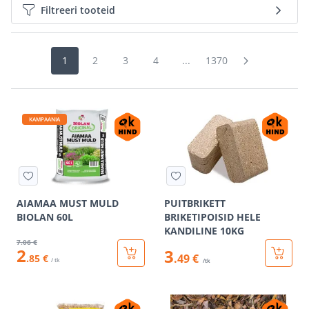
Filtreeri tooteid
1
2
3
4
...
1370
KAMPAANIA
AIAMAA MUST MULD
PUITBRIKETT
BIOLAN 60L
BRIKETIPOISID HELE
KANDILINE 10KG
7
.06 €
2
3
.49 €
.85 €
/ tk
/tk