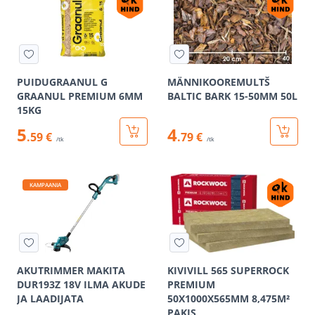
PUIDUGRAANUL G
MÄNNIKOOREMULTŠ
GRAANUL PREMIUM 6MM
BALTIC BARK 15-50MM 50L
15KG
5
4
.59 €
.79 €
/tk
/tk
KAMPAANIA
AKUTRIMMER MAKITA
KIVIVILL 565 SUPERROCK
DUR193Z 18V ILMA AKUDE
PREMIUM
JA LAADIJATA
50X1000X565MM 8,475M²
PAKIS