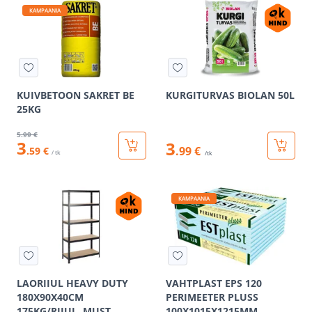
KAMPAANIA
KUIVBETOON SAKRET BE
KURGITURVAS BIOLAN 50L
25KG
5
.99 €
3
3
.99 €
.59 €
/ tk
/tk
KAMPAANIA
LAORIIUL HEAVY DUTY
VAHTPLAST EPS 120
180X90X40CM
PERIMEETER PLUSS
175KG/RIIUL, MUST
100X1015X1215MM