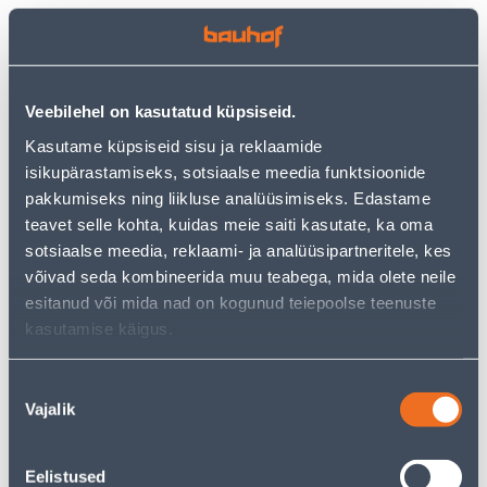
PUITBRIKETT
VEE- JA TOLMUIMEJA
BRIKETIPOISID TUME
KÄRCHER WD 3 V-17/4/20
KANDILINE 10KG
*EU
Veebilehel on kasutatud küpsiseid.
125
.20 €
59
4
.99 €
.59 €
/ tk
/tk
Kasutame küpsiseid sisu ja reklaamide
isikupärastamiseks, sotsiaalse meedia funktsioonide
pakkumiseks ning liikluse analüüsimiseks. Edastame
KAMPAANIA
teavet selle kohta, kuidas meie saiti kasutate, ka oma
sotsiaalse meedia, reklaami- ja analüüsipartneritele, kes
võivad seda kombineerida muu teabega, mida olete neile
esitanud või mida nad on kogunud teiepoolse teenuste
kasutamise käigus.
BATUUT SISEMISE
RODO- JA OKASPUUMULD
TURVAVÕRGUGA 305CM
BIOLAN 50 L
Nõusoleku
9
.06 €
Vajalik
valik
4
79
.90 €
.49 €
/ tk
/tk
Eelistused