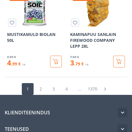
MUSTIKAMULD BIOLAN
KAMINAPUU SANLAIN
50L
FIREWOOD COMPANY
LEPP 28L
9
.99 €
7
.06 €
4
3
.99 €
.79 €
/ tk
/ tk
1
2
3
4
...
1370
KLIENDITEENINDUS
TEENUSED