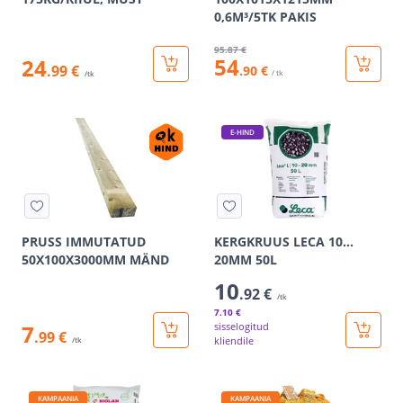
0,6M³/5TK PAKIS
95
.87 €
54
24
.99 €
.90 €
/ tk
/tk
E-HIND
PRUSS IMMUTATUD
KERGKRUUS LECA 10…
50X100X3000MM MÄND
20MM 50L
10
.92 €
/tk
7
.10 €
7
sisselogitud
.99 €
kliendile
/tk
KAMPAANIA
KAMPAANIA