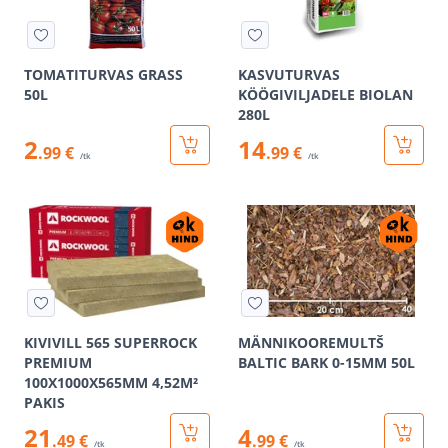
TOMATITURVAS GRASS
KASVUTURVAS
50L
KÖÖGIVILJADELE BIOLAN
280L
2
14
.99 €
.99 €
/tk
/tk
KIVIVILL 565 SUPERROCK
MÄNNIKOOREMULTŠ
PREMIUM
BALTIC BARK 0-15MM 50L
100X1000X565MM 4,52M²
PAKIS
21
4
.49 €
.99 €
/tk
/tk