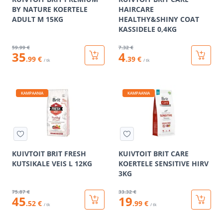
BY NATURE KOERTELE
HAIRCARE
ADULT M 15KG
HEALTHY&SHINY COAT
KASSIDELE 0,4KG
59
.99 €
7
.32 €
35
4
.99 €
.39 €
/ tk
/ tk
KAMPAANIA
KAMPAANIA
KUIVTOIT BRIT FRESH
KUIVTOIT BRIT CARE
KUTSIKALE VEIS L 12KG
KOERTELE SENSITIVE HIRV
3KG
75
.87 €
33
.32 €
45
19
.52 €
.99 €
/ tk
/ tk