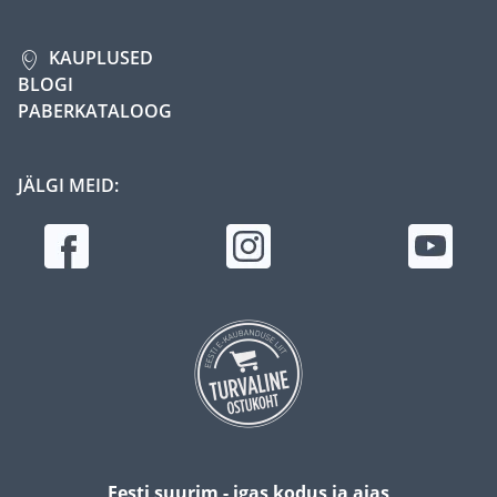
KAUPLUSED
BLOGI
PABERKATALOOG
JÄLGI MEID:
Eesti suurim - igas kodus ja aias