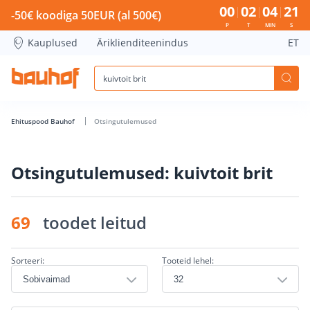
kuivtoit brit - Bauhof has loaded
00
02
04
21
-50€ koodiga 50EUR (al 500€)
P
T
MIN
S
Kauplused
Äriklienditeenindus
ET
Ehituspood Bauhof
Otsingutulemused
Otsingutulemused: kuivtoit brit
69
toodet leitud
Sorteeri:
Tooteid lehel: