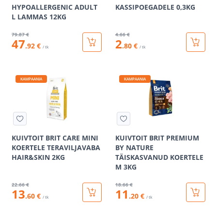
HYPOALLERGENIC ADULT
KASSIPOEGADELE 0,3KG
L LAMMAS 12KG
79
.87 €
4
.66 €
47
2
.92 €
.80 €
/ tk
/ tk
KAMPAANIA
KAMPAANIA
KUIVTOIT BRIT CARE MINI
KUIVTOIT BRIT PREMIUM
KOERTELE TERAVILJAVABA
BY NATURE
HAIR&SKIN 2KG
TÄISKASVANUD KOERTELE
M 3KG
22
.66 €
18
.66 €
13
11
.60 €
.20 €
/ tk
/ tk