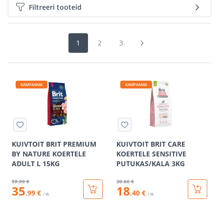
Filtreeri tooteid
1
2
3
KAMPAANIA
KAMPAANIA
KUIVTOIT BRIT PREMIUM
KUIVTOIT BRIT CARE
BY NATURE KOERTELE
KOERTELE SENSITIVE
ADULT L 15KG
PUTUKAS/KALA 3KG
59
.99 €
30
.66 €
35
18
.99 €
.40 €
/ tk
/ tk