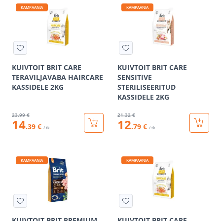
KAMPAANIA
KAMPAANIA
KUIVTOIT BRIT CARE
KUIVTOIT BRIT CARE
TERAVILJAVABA HAIRCARE
SENSITIVE
KASSIDELE 2KG
STERILISEERITUD
KASSIDELE 2KG
23
.99 €
21
.32 €
14
12
.39 €
.79 €
/ tk
/ tk
KAMPAANIA
KAMPAANIA
KUIVTOIT BRIT PREMIUM
KUIVTOIT BRIT CARE