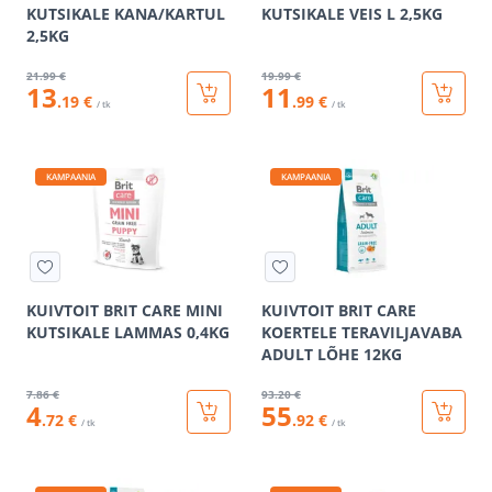
KUTSIKALE KANA/KARTUL
KUTSIKALE VEIS L 2,5KG
2,5KG
21
.99 €
19
.99 €
13
11
.19 €
.99 €
/ tk
/ tk
KAMPAANIA
KAMPAANIA
KUIVTOIT BRIT CARE MINI
KUIVTOIT BRIT CARE
KUTSIKALE LAMMAS 0,4KG
KOERTELE TERAVILJAVABA
ADULT LÕHE 12KG
7
.86 €
93
.20 €
4
55
.72 €
.92 €
/ tk
/ tk