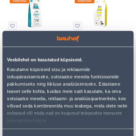
KAMPAANIA
KAMPAANIA
KUIVTOIT BRIT CARE
KUIVTOIT BRIT CARE MINI
KOERTELE TERAVILJAVABA
KOERTELE TERAVILJAVABA
ADULT LÕHE 3KG
LAMBALIHAGA 2KG
Veebilehel on kasutatud küpsiseid.
26
.66 €
22
.66 €
16
13
.00 €
.60 €
Kasutame küpsiseid sisu ja reklaamide
/ tk
/ tk
isikupärastamiseks, sotsiaalse meedia funktsioonide
pakkumiseks ning liikluse analüüsimiseks. Edastame
KAMPAANIA
KAMPAANIA
teavet selle kohta, kuidas meie saiti kasutate, ka oma
sotsiaalse meedia, reklaami- ja analüüsipartneritele, kes
võivad seda kombineerida muu teabega, mida olete neile
esitanud või mida nad on kogunud teiepoolse teenuste
kasutamise käigus.
KUIVTOIT BRIT CARE
KUIVTOIT BRIT CARE
KOERTELE ADULT
KOERTELE WEIGHT LOSS