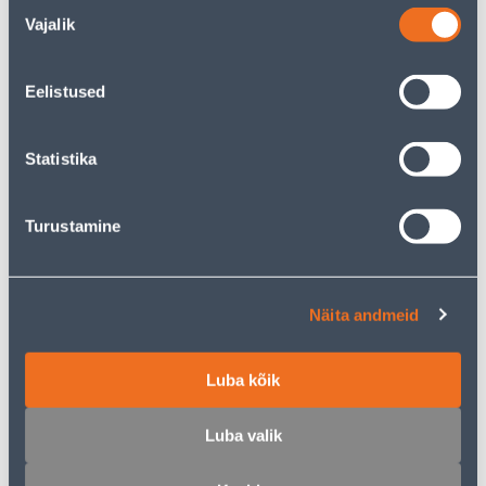
Nõusoleku
KANA&PUTUKAD 3KG
JÄNES 3KG
Vajalik
valik
25
.32 €
29
.32 €
15
17
.19 €
.59 €
/ tk
/ tk
Eelistused
KAMPAANIA
KAMPAANIA
Statistika
Turustamine
KUIVTOIT BRIT CARE MINI
KUIVTOIT BRIT CARE
TERAVILJAVABA
KOERTELE ADULT
Näita andmeid
TUNDLIKELE KOERTELE
LAMMAS/RIIS 1KG
2KG
Luba kõik
25
.32 €
11
.59 €
15
6
.19 €
.95 €
/ tk
/ tk
Luba valik
KAMPAANIA
KAMPAANIA