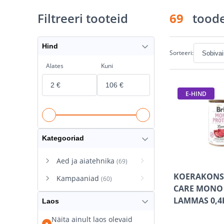
Filtreeri tooteid
69
toode
Hind
Sorteeri:
Alates
Kuni
E-HIND
Kategooriad
Aed ja aiatehnika
(69)
KOERAKONSE
Kampaaniad
(60)
CARE MONO
LAMMAS 0,4
Laos
Näita ainult laos olevaid