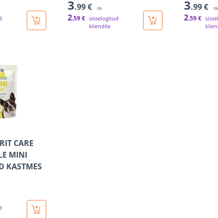
3
3
.99 €
.99 €
/tk
/t
2
2
.59 €
.59 €
d
sisselogitud
sisse
kliendile
klien
RIT CARE
LE MINI
D KASTMES
d