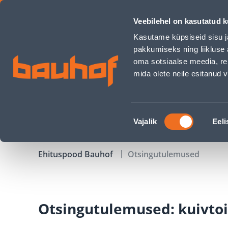
kuivtoit brit - Bauhof has loaded
Veebilehel on kasutatud k
Kauplused
Äriklienditeenindus
Klienditeeni
Kasutame küpsiseid sisu j
pakkumiseks ning liikluse 
oma sotsiaalse meedia, re
mida olete neile esitanud
TOOTED
KAMPAANIAD
Nõusoleku
Vajalik
Eeli
valik
Ehituspood Bauhof
Otsingutulemused
Otsingutulemused: kuivtoit