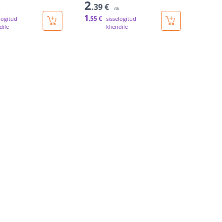
2
.39 €
k
/tk
1
.55 €
logitud
sisselogitud
dile
kliendile