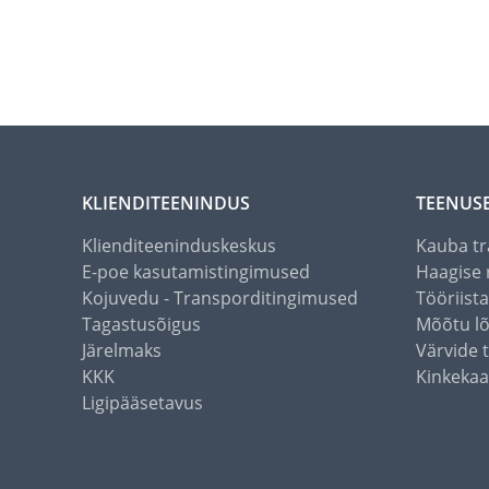
KLIENDITEENINDUS
TEENUS
Klienditeeninduskeskus
Kauba tr
E-poe kasutamistingimused
Haagise 
Kojuvedu - Transporditingimused
Tööriist
Tagastusõigus
Mõõtu l
Järelmaks
Värvide 
KKK
Kinkekaa
Ligipääsetavus