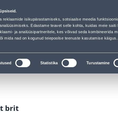
00
21
27
59
Kuni 20% LISAKS koodiga!
P
T
MIN
S
üpsiseid.
ndus
Teenused
Karjäärileht
a reklaamide isikupärastamiseks, sotsiaalse meedia funktsiooni
analüüsimiseks. Edastame teavet selle kohta, kuidas meie saiti 
klaami- ja analüüsipartneritele, kes võivad seda kombineerida 
OTSI
Logi
 või mida nad on kogunud teiepoolse teenuste kasutamise käigus.
KATALOOGID
TÖÖRIISTALAENUTUS
J
stused
Statistika
Turustamine
 brit