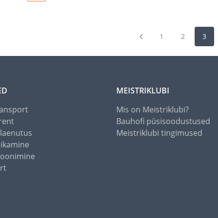
1
2
3
ED
MEISTRIKLUBI
ansport
Mis on Meistriklubi?
rent
Bauhofi püsisoodustused
alaenutus
Meistriklubi tingimused
õikamine
toonimine
rt