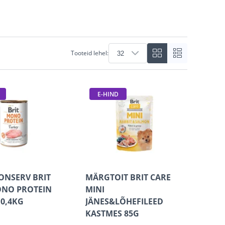
Tooteid lehel:
E-HIND
ONSERV BRIT
MÄRGTOIT BRIT CARE
ONO PROTEIN
MINI
0,4KG
JÄNES&LÕHEFILEED
KASTMES 85G