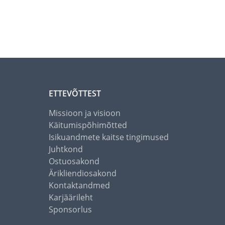
ETTEVÕTTEST
Missioon ja visioon
Käitumispõhimõtted
Isikuandmete kaitse tingimused
Juhtkond
Ostuosakond
Ärikliendiosakond
Kontaktandmed
Karjäärileht
Sponsorlus