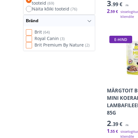
3
tooteid
(69)
.99 €
/tk
Näita kõiki tooteid
(76)
2
.59 €
sisselogitu
kliendile
Bränd
Brit
(64)
Royal Canin
(3)
E-HIND
Brit Premium By Nature
(2)
MÄRGTOIT B
MINI KOERA
LAMBAFILEE
85G
2
.39 €
/tk
1
.55 €
sisselogitu
kliendile