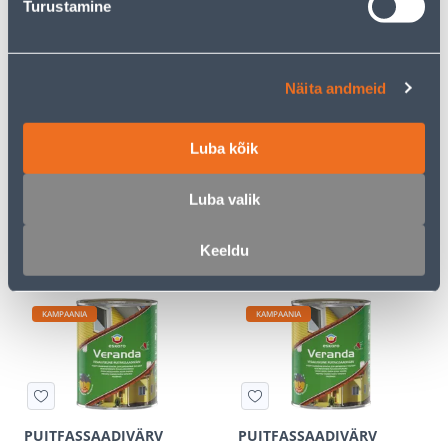
Turustamine
KAMPAANIA
KAMPAANIA
Näita andmeid
PUITFASSAADIVÄRV
PUITFASSAADIVÄRV
Luba kõik
ESKARO VERANDA 0,9L
ESKARO VERANDA 0,92L
VALGE POOLMATT
PRUUN POOLMATT
Luba valik
22
.26 €
21
.59 €
9
12
.99 €
.79 €
Keeldu
/ tk
/ tk
KAMPAANIA
KAMPAANIA
PUITFASSAADIVÄRV
PUITFASSAADIVÄRV