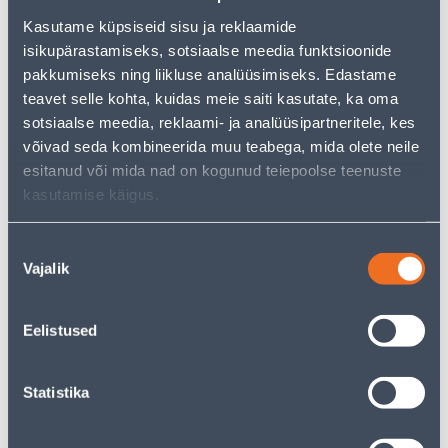
Kasutame küpsiseid sisu ja reklaamide
isikupärastamiseks, sotsiaalse meedia funktsioonide
PUITFASSAADIVÄRV
PUITFASSAADIVÄRV
pakkumiseks ning liikluse analüüsimiseks. Edastame
ESKARO VERANDA 9,0L
ESKARO VERANDA 2,7L
MUST POOLMATT
MUST POOLMATT
teavet selle kohta, kuidas meie saiti kasutate, ka oma
sotsiaalse meedia, reklaami- ja analüüsipartneritele, kes
55
22
.90 €
.89 €
/tk
/tk
võivad seda kombineerida muu teabega, mida olete neile
esitanud või mida nad on kogunud teiepoolse teenuste
kasutamise käigus.
Nõusoleku
Vajalik
valik
PUITFASSAADIVÄRV
PUITFASSAADIVÄRV
Eelistused
ESKARO VERANDA 9,17L
ESKARO VERANDA 2,75L
PUNANE POOLMATT
PUNANE POOLMATT
Statistika
55
22
.90 €
.89 €
/tk
/tk