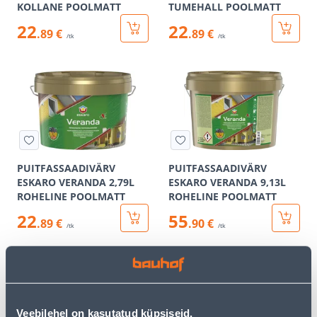
KOLLANE POOLMATT
TUMEHALL POOLMATT
22
22
.89 €
.89 €
/tk
/tk
PUITFASSAADIVÄRV
PUITFASSAADIVÄRV
ESKARO VERANDA 2,79L
ESKARO VERANDA 9,13L
ROHELINE POOLMATT
ROHELINE POOLMATT
22
55
.89 €
.90 €
/tk
/tk
Veebilehel on kasutatud küpsiseid.