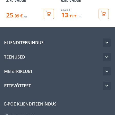
2,7L VALGE
0,9L VALGE
22
.26 €
13
25
.99 €
.19 €
/ tk
/tk
KLIENDITEENINDUS
TEENUSED
MEISTRIKLUBI
ETTEVÕTTEST
E-POE KLIENDITEENINDUS