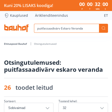
puitfassaadivärv Eskaro Veranda - Bauhof has loaded
00
00
32
00
Kuni 20% LISAKS koodiga!
P
T
MIN
S
Kauplused
Äriklienditeenindus
ET
Ehituspood Bauhof
Otsingutulemused
Otsingutulemused:
puitfassaadivärv eskaro veranda
26
toodet leitud
Sorteeri:
Tooteid lehel: