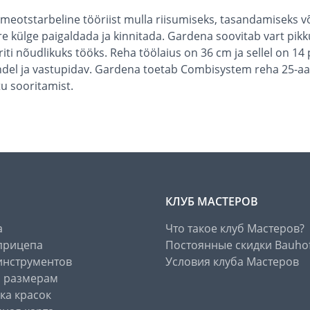
eotstarbeline tööriist mulla riisumiseks, tasandamiseks võ
külge paigaldada ja kinnitada. Gardena soovitab vart pikku
iti nõudlikuks tööks. Reha töölaius on 36 cm ja sellel on 14 p
indel ja vastupidav. Gardena toetab Combisystem reha 25-aas
u sooritamist.
КЛУБ МАСТЕРОВ
а
Что такое клуб Мастеров?
прицепа
Постоянные скидки Bauho
инструментов
Условия клуба Мастеров
о размерам
ка красок