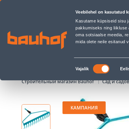
REHA GARDENA CS RAUAST - Bauhof has loaded
Veebilehel on kasutatud k
Магазины
Обслуживание бизнес-клиентов
Kasutame küpsiseid sisu j
pakkumiseks ning liikluse 
oma sotsiaalse meedia, re
mida olete neile esitanud
ТОВАРЫ
АКЦИИ
К
Nõusoleku
Vajalik
Eeli
valik
Строительный магазин Bauhof
Сад и садо
КАМПАНИЯ