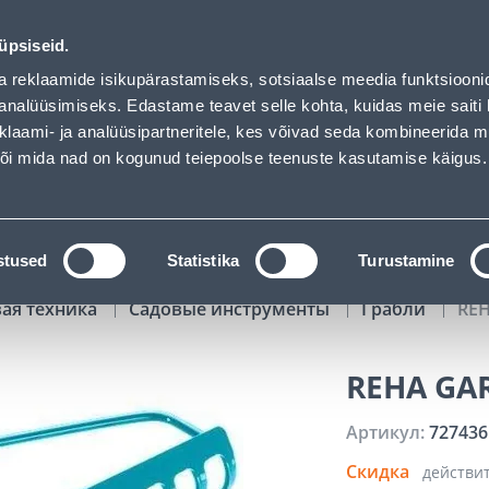
01
16
27
06
Tuhanded tooted -40% (al 10€)
ДНЕЙ
ЧАСЫ
МИН
СЕК
üpsiseid.
Обслуживание частных клиентов
Услуги
Предложения о 
a reklaamide isikupärastamiseks, sotsiaalse meedia funktsiooni
analüüsimiseks. Edastame teavet selle kohta, kuidas meie saiti 
klaami- ja analüüsipartneritele, kes võivad seda kombineerida 
ПОИСК
 või mida nad on kogunud teiepoolse teenuste kasutamise käigus.
АТАЛОГИ
АРЕНДА ИНСТРУМЕНТОВ
РАСС
stused
Statistika
Turustamine
вая техника
Садовые инструменты
Грабли
RE
REHA GA
Артикул:
727436
Скидка
действи