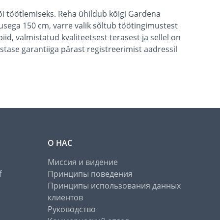
i töötlemiseks. Reha ühildub kõigi Gardena
sega 150 cm, varre valik sõltub töötingimustest
iid, valmistatud kvaliteetsest terasest ja sellel on
tase garantiiga pärast registreerimist aadressil
О НАС
Миссия и видение
f
Принципы поведения
Принципы использования данных
клиентов
Руководство