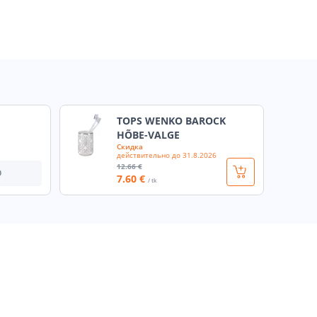
TOPS WENKO BAROCK
HÕBE-VALGE
Скидка
действительно до
31.8.2026
12
.66 €
О
7
.60 €
/ tk