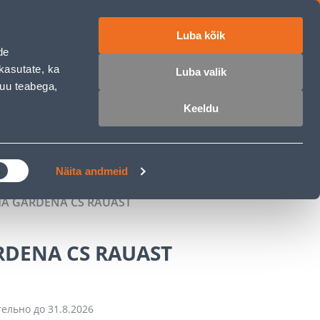
Luba kõik
работе
ET
RU
EN
de
kasutate, ka
Luba valik
muu teabega,
Войти
Избранное
Корзина
Keeldu
РОЧКА
КЛУБ МАСТЕРОВ
БЛОГИ
Näita andmeid
HA GARDENA CS RAUAST
RDENA CS RAUAST
тельно до
31.8.2026