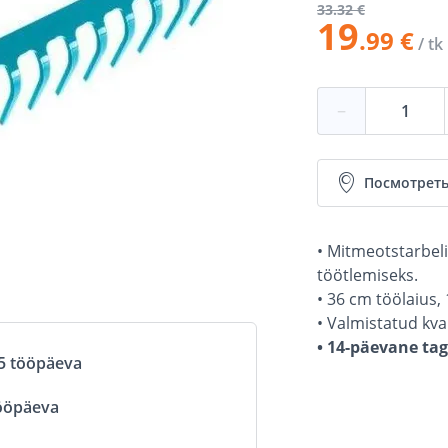
33
.32 €
19
.99 €
/ tk
−
Посмотреть
• Mitmeotstarbel
töötlemiseks.
• 36 cm töölaius, 
• Valmistatud kval
• 14-päevane ta
5 tööpäeva
ööpäeva