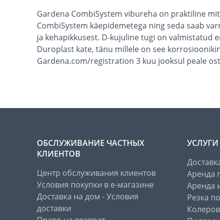
Gardena CombiSystem vibureha on praktiline mitm
CombiSystem käepidemetega ning seda saab varre 
ja kehapikkusest. D-kujuline tugi on valmistatud er
Duroplast kate, tänu millele on see korrosioonik
Gardena.com/registration 3 kuu jooksul peale ost
ОБСЛУЖИВАНИЕ ЧАСТНЫХ
УСЛУГИ
КЛИЕНТОВ
Доставк
Центр обслуживания клиентов
Аренда 
Условия покупки в е-магазине
Аренда 
Доставка на дом - Условия
Резка п
доставки
Колеров