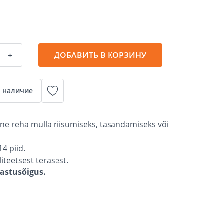
+
ДОБАВИТЬ В КОРЗИНУ
 наличие
ine reha mulla riisumiseks, tasandamiseks või
14 piid.
iteetsest terasest.
gastusõigus.