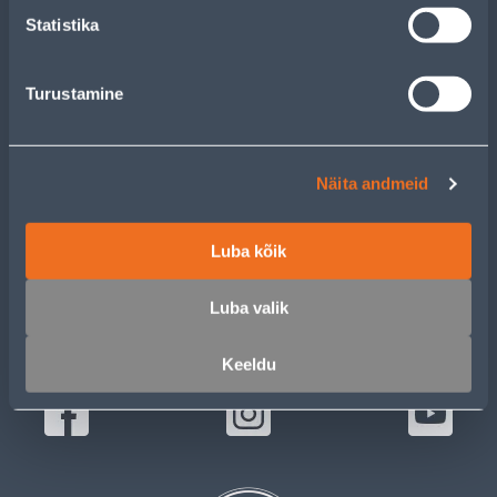
Statistika
СЛУЖБА ПОДДЕРЖКИ Е-МАГАЗИНА
Turustamine
Пн-Пт 8:00-17:00
klienditugi@bauhof.ee
Näita andmeid
МАГАЗИНЫ
БЛОГИ
Luba kõik
БУМАЖНЫЙ КАТАЛОГ
Luba valik
ПОДПИСЫВАЙТЕСЬ:
Keeldu