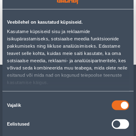
Фильтровать товары
Veebilehel on kasutatud küpsiseid.
1
...
1363
1364
1365
1366
Kasutame küpsiseid sisu ja reklaamide
isikupärastamiseks, sotsiaalse meedia funktsioonide
pakkumiseks ning liikluse analüüsimiseks. Edastame
teavet selle kohta, kuidas meie saiti kasutate, ka oma
1
...
1363
1364
1365
1366
sotsiaalse meedia, reklaami- ja analüüsipartneritele, kes
võivad seda kombineerida muu teabega, mida olete neile
esitanud või mida nad on kogunud teiepoolse teenuste
ОБСЛУЖИВАНИЕ ЧАСТНЫХ КЛИЕНТОВ
kasutamise käigus.
Nõusoleku
УСЛУГИ
Vajalik
valik
КЛУБ МАСТЕРОВ
Eelistused
О НАС