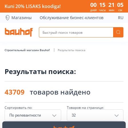
Страница поиска - Bauhof has loaded
00
15
21
05
Kuni 20% LISAKS koodiga!
ДНЕЙ
ЧАСЫ
МИН
СЕК
Магазины
Обслуживание бизнес-клиентов
RU
Строительный магазин Bauhof
Результаты поиска
Результаты поиска:
43709
товаров найдено
Сортировать по:
Товаров на странице: