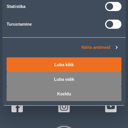
Statistika
СЛУЖБА ПОДДЕРЖКИ Е-МАГАЗИНА
Turustamine
Пн-Пт 8:00-17:00
klienditugi@bauhof.ee
Näita andmeid
МАГАЗИНЫ
БЛОГИ
Luba kõik
БУМАЖНЫЙ КАТАЛОГ
Luba valik
ПОДПИСЫВАЙТЕСЬ:
Keeldu