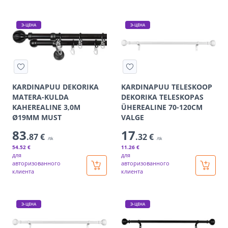
Э-ЦЕНА
Э-ЦЕНА
KARDINAPUU DEKORIKA
KARDINAPUU TELESKOOP
MATERA-KULDA
DEKORIKA TELESKOPAS
KAHEREALINE 3,0M
ÜHEREALINE 70-120CM
Ø19MM MUST
VALGE
83
17
.87 €
.32 €
/tk
/tk
54
.52 €
11
.26 €
для
для
авторизованного
авторизованного
клиента
клиента
Э-ЦЕНА
Э-ЦЕНА