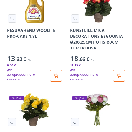
PESUVAHEND WOOLITE
KUNSTLILL MICA
PRO-CARE 1,8L
DECORATIONS BEGOONIA
Ø20X25CM POTIS Ø9CM
TUMEROOSA
13
18
.32 €
.66 €
/tk
/tk
8
.66 €
12
.13 €
для
для
авторизованного
авторизованного
клиента
клиента
Э-ЦЕНА
Э-ЦЕНА