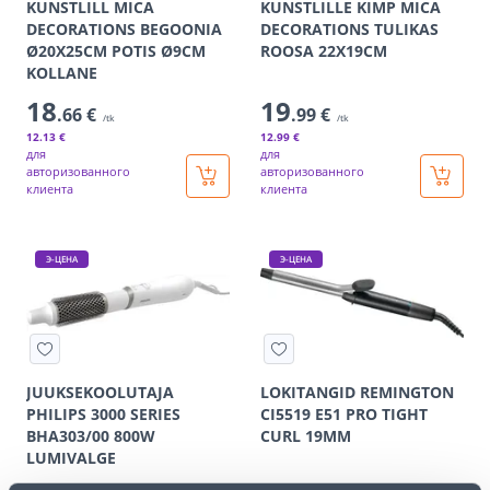
KUNSTLILL MICA
KUNSTLILLE KIMP MICA
DECORATIONS BEGOONIA
DECORATIONS TULIKAS
Ø20X25CM POTIS Ø9CM
ROOSA 22X19CM
KOLLANE
18
19
.66 €
.99 €
/tk
/tk
12
.13 €
12
.99 €
для
для
авторизованного
авторизованного
клиента
клиента
Э-ЦЕНА
Э-ЦЕНА
JUUKSEKOOLUTAJA
LOKITANGID REMINGTON
PHILIPS 3000 SERIES
CI5519 E51 PRO TIGHT
BHA303/00 800W
CURL 19MM
LUMIVALGE