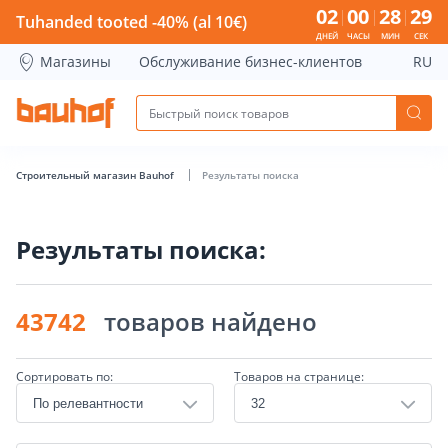
Страница поиска - Bauhof has loaded
02
00
28
28
Tuhanded tooted -40% (al 10€)
ДНЕЙ
ЧАСЫ
МИН
СЕК
Магазины
Обслуживание бизнес-клиентов
RU
Строительный магазин Bauhof
Результаты поиска
Результаты поиска:
43742
товаров найдено
Сортировать по:
Товаров на странице: