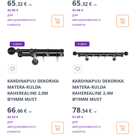
65
65
.32 €
.32 €
/tk
/tk
42
.46 €
42
.46 €
для
для
авторизованного
авторизованного
клиента
клиента
Э-ЦЕНА
Э-ЦЕНА
KARDINAPUU DEKORIKA
KARDINAPUU DEKORIKA
MATERA-KULDA
MATERA-KULDA
KAHEREALINE 2,0M
KAHEREALINE 2,4M
Ø19MM MUST
Ø19MM MUST
66
78
.66 €
.54 €
/tk
/tk
43
.33 €
51
.05 €
для
для
авторизованного
авторизованного
клиента
клиента