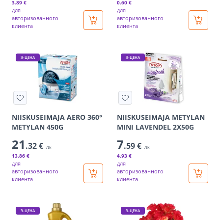
3
.89 €
0
.60 €
для
для
авторизованного
авторизованного
клиента
клиента
Э-ЦЕНА
Э-ЦЕНА
NIISKUSEIMAJA AERO 360°
NIISKUSEIMAJA METYLAN
METYLAN 450G
MINI LAVENDEL 2X50G
21
7
.32 €
.59 €
/tk
/tk
13
.86 €
4
.93 €
для
для
авторизованного
авторизованного
клиента
клиента
Э-ЦЕНА
Э-ЦЕНА