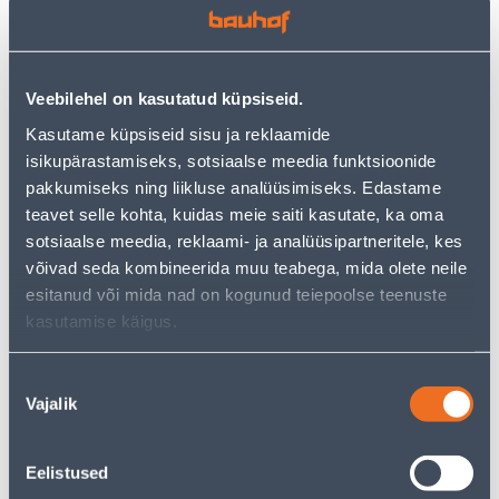
54
33
.66 €
.32 €
/tk
/tk
35
.53 €
21
.66 €
для
для
авторизованного
авторизованного
клиента
клиента
Veebilehel on kasutatud küpsiseid.
Kasutame küpsiseid sisu ja reklaamide
Э-ЦЕНА
Э-ЦЕНА
isikupärastamiseks, sotsiaalse meedia funktsioonide
pakkumiseks ning liikluse analüüsimiseks. Edastame
teavet selle kohta, kuidas meie saiti kasutate, ka oma
sotsiaalse meedia, reklaami- ja analüüsipartneritele, kes
võivad seda kombineerida muu teabega, mida olete neile
LOKITANGID REMINGTON
LOKITANGID REMINGTON
esitanud või mida nad on kogunud teiepoolse teenuste
CI5538 E51 PRO BIG CURL
S3580 E51 CERAMIC CRIMP
kasutamise käigus.
38MM
220
33
46
.32 €
.66 €
Nõusoleku
/tk
/tk
Vajalik
21
.66 €
30
.33 €
valik
для
для
авторизованного
авторизованного
клиента
клиента
Eelistused