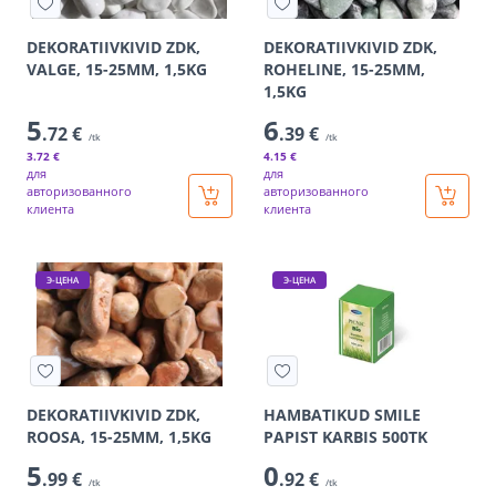
DEKORATIIVKIVID ZDK,
DEKORATIIVKIVID ZDK,
VALGE, 15-25MM, 1,5KG
ROHELINE, 15-25MM,
1,5KG
5
6
.72 €
.39 €
/tk
/tk
3
.72 €
4
.15 €
для
для
авторизованного
авторизованного
клиента
клиента
Э-ЦЕНА
Э-ЦЕНА
DEKORATIIVKIVID ZDK,
HAMBATIKUD SMILE
ROOSA, 15-25MM, 1,5KG
PAPIST KARBIS 500TK
5
0
.99 €
.92 €
/tk
/tk