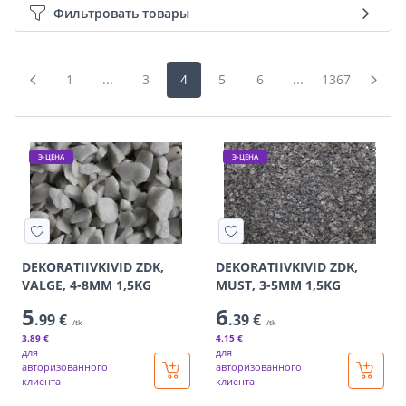
Фильтровать товары
1
...
3
4
5
6
...
1367
Э-ЦЕНА
Э-ЦЕНА
DEKORATIIVKIVID ZDK,
DEKORATIIVKIVID ZDK,
VALGE, 4-8MM 1,5KG
MUST, 3-5MM 1,5KG
5
6
.99 €
.39 €
/tk
/tk
3
.89 €
4
.15 €
для
для
авторизованного
авторизованного
клиента
клиента