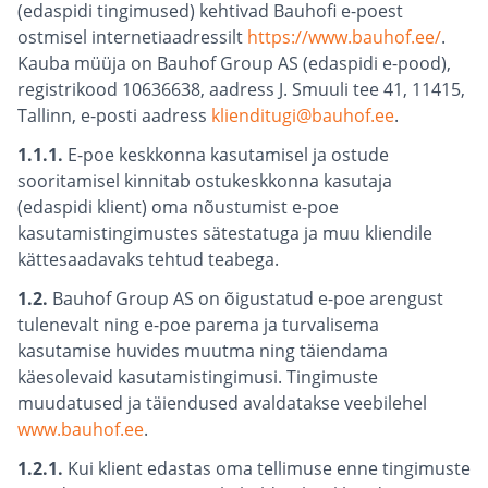
(edaspidi tingimused) kehtivad Bauhofi e-poest
ostmisel internetiaadressilt
https://www.bauhof.ee/
.
Kauba müüja on Bauhof Group AS (edaspidi e-pood),
registrikood 10636638, aadress J. Smuuli tee 41, 11415,
Tallinn, e-posti aadress
klienditugi@bauhof.ee
.
1.1.1.
E-poe keskkonna kasutamisel ja ostude
sooritamisel kinnitab ostukeskkonna kasutaja
(edaspidi klient) oma nõustumist e-poe
kasutamistingimustes sätestatuga ja muu kliendile
kättesaadavaks tehtud teabega.
1.2.
Bauhof Group AS on õigustatud e-poe arengust
tulenevalt ning e-poe parema ja turvalisema
kasutamise huvides muutma ning täiendama
käesolevaid kasutamistingimusi. Tingimuste
muudatused ja täiendused avaldatakse veebilehel
www.bauhof.ee
.
1.2.1.
Kui klient edastas oma tellimuse enne tingimuste