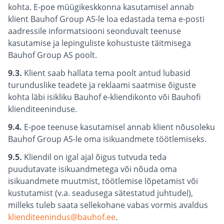
kohta. E-poe müügikeskkonna kasutamisel annab
klient Bauhof Group AS-le loa edastada tema e-posti
aadressile informatsiooni seonduvalt teenuse
kasutamise ja lepinguliste kohustuste täitmisega
Bauhof Group AS poolt.
9.3.
Klient saab hallata tema poolt antud lubasid
turunduslike teadete ja reklaami saatmise õiguste
kohta läbi isikliku Bauhof e-kliendikonto või Bauhofi
klienditeeninduse.
9.4.
E-poe teenuse kasutamisel annab klient nõusoleku
Bauhof Group AS-le oma isikuandmete töötlemiseks.
9.5.
Kliendil on igal ajal õigus tutvuda teda
puudutavate isikuandmetega või nõuda oma
isikuandmete muutmist, töötlemise lõpetamist või
kustutamist (v.a. seadusega sätestatud juhtudel),
milleks tuleb saata sellekohane vabas vormis avaldus
klienditeenindus@bauhof.ee
.