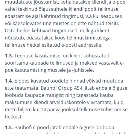
muudatuste jõustumist, kohaldatakse kliendi ja e-poe
vahel tekkinud õigussuhtele kliendi poolt tellimuse
edastamise ajal kehtinud tingimusi, v.a kui seaduses
või käesolevates tingimustes on ette nähtud teisiti.
Ostu hetkel kehtivad tingimused, millega klient
nõustub, edastatakse koos tellimuskinnitusega
tellimuse hetkel esitatud e-posti aadressile.
1.3.
Teenuse kasutamisel on klient kohustatud
sooritama kaupade tellimused ja maksed vastavalt e-
poe kasutamistingimustele ja -juhistele.
1.4.
E-poes kuvatud toodete hinnad võivad muutuda
ette teatamata. Bauhof Group AS-i jätab endale õiguse
loobuda kaupade müügist ning tagastada kauba
maksumuse kliendi arvelduskontole viivitamata, kuid
mitte hiljem kui 14 päeva jooksul tellimuse tühistamise
hetkest.
1.5.
Bauhofi e-pood jätab endale õiguse loobuda