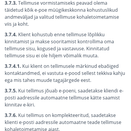
3.7.3.
Tellimuse vormistamiseks peavad olema
täidetud kõik e-poe müügikeskkonna kohustuslikud
andmeväljad ja valitud tellimuse kohaletoimetamise
viis ja koht.
3.7.4.
Klient kohustub enne tellimuse lõplikku
kinnitamist ja makse sooritamist kontrollima oma
tellimuse sisu, kogused ja vastavuse. Kinnitatud
tellimuse sisu ei ole hiljem võimalik muuta.
3.7.4.1.
Kui klient on tellimusele märkinud ebaõiged
kontaktandmed, ei vastuta e-pood sellest tekkiva kahju
ega mis tahes muude tagajärgede eest.
3.7.5.
Kui tellimus jõuab e-poeni, saadetakse kliendi e-
posti aadressile automaatne tellimuse kätte saamist
kinnitav e-kiri.
3.7.6.
Kui tellimus on komplekteeritud, saadetakse
klienti e-posti aadressile automaatne teade tellimuse
kohaletoimetamise ajast.