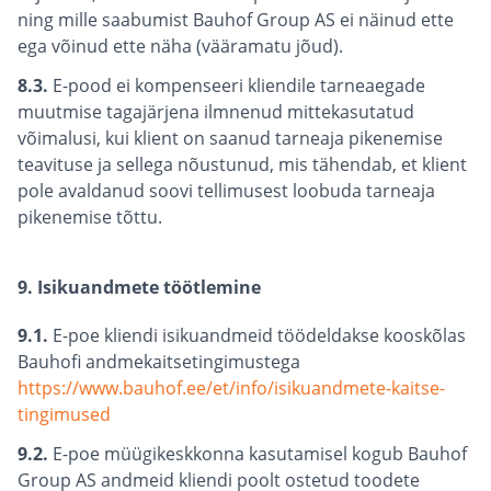
ning mille saabumist Bauhof Group AS ei näinud ette
ega võinud ette näha (vääramatu jõud).
8.3.
E-pood ei kompenseeri kliendile tarneaegade
muutmise tagajärjena ilmnenud mittekasutatud
võimalusi, kui klient on saanud tarneaja pikenemise
teavituse ja sellega nõustunud, mis tähendab, et klient
pole avaldanud soovi tellimusest loobuda tarneaja
pikenemise tõttu.
9. Isikuandmete töötlemine
9.1.
E-poe kliendi isikuandmeid töödeldakse kooskõlas
Bauhofi andmekaitsetingimustega
https://www.bauhof.ee/et/info/isikuandmete-kaitse-
tingimused
9.2.
E-poe müügikeskkonna kasutamisel kogub Bauhof
Group AS andmeid kliendi poolt ostetud toodete