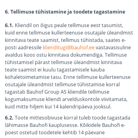
6. Tellimuse tühistamine ja toodete tagastamine
6.1.
Kliendil on õigus peale tellimuse eest tasumist,
kuid enne tellimuse kullerteenuse osutajale üleandmist
kinnitava teate saamist, tellimus tühistada, saates e-
posti aadressile
klienditugi@bauhof.ee
vastavasisuline
avaldus koos ostu kinnitava dokumendiga. Tellimuse
tühistamisel pärast tellimuse üleandmist kinnitava
teate saamist ei kuulu tagastamisele kauba
kohaletoimetamise tasu. Enne tellimuse kullerteenuse
osutajale üleandmist tellimuse tühistamise korral
tagastab Bauhof Group AS kliendile tellimuse
kogumaksumuse kliendi arvelduskontole viivitamata,
kuid mitte hiljem kui 14 kalendripäeva jooksul.
6.2.
Toote mittesobivuse korral tuleb toode tagastada
lähimasse Bauhofi kauplusesse. Kõikidele Bauhofi e-
poest ostetud toodetele kehtib 14 päevane