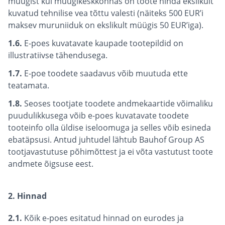
müügist kui müügikeskkonnas on toote hinda ekslikult
kuvatud tehnilise vea tõttu valesti (näiteks 500 EUR’i
maksev muruniiduk on ekslikult müügis 50 EUR’iga).
1.6.
E-poes kuvatavate kaupade tootepildid on
illustratiivse tähendusega.
1.7.
E-poe toodete saadavus võib muutuda ette
teatamata.
1.8.
Seoses tootjate toodete andmekaartide võimaliku
puudulikkusega võib e-poes kuvatavate toodete
tooteinfo olla üldise iseloomuga ja selles võib esineda
ebatäpsusi. Antud juhtudel lähtub Bauhof Group AS
tootjavastutuse põhimõttest ja ei võta vastutust toote
andmete õigsuse eest.
2. Hinnad
2.1.
Kõik e-poes esitatud hinnad on eurodes ja