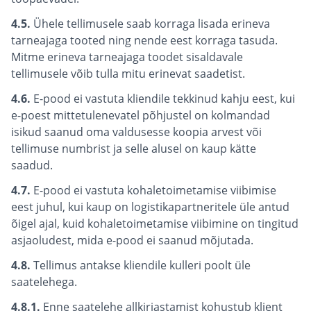
4.5.
Ühele tellimusele saab korraga lisada erineva
tarneajaga tooted ning nende eest korraga tasuda.
Mitme erineva tarneajaga toodet sisaldavale
tellimusele võib tulla mitu erinevat saadetist.
4.6.
E-pood ei vastuta kliendile tekkinud kahju eest, kui
e-poest mittetulenevatel põhjustel on kolmandad
isikud saanud oma valdusesse koopia arvest või
tellimuse numbrist ja selle alusel on kaup kätte
saadud.
4.7.
E-pood ei vastuta kohaletoimetamise viibimise
eest juhul, kui kaup on logistikapartneritele üle antud
õigel ajal, kuid kohaletoimetamise viibimine on tingitud
asjaoludest, mida e-pood ei saanud mõjutada.
4.8.
Tellimus antakse kliendile kulleri poolt üle
saatelehega.
4.8.1.
Enne saatelehe allkirjastamist kohustub klient