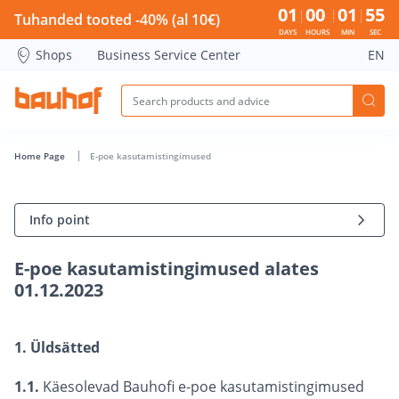
E-poe kasutamistingimused - Bauhof has loaded
01
00
01
54
Tuhanded tooted -40% (al 10€)
DAYS
HOURS
MIN
SEC
Shops
Business Service Center
EN
Home Page
E-poe kasutamistingimused
Info point
E-poe kasutamistingimused alates
01.12.2023
1. Üldsätted
1.1.
Käesolevad Bauhofi e-poe kasutamistingimused