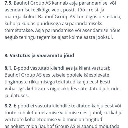
7.5.
Bauhof Group AS kannab asja parandamisel või
asendamisel eelkõige veo-, posti-, töö-, reisi- ja
materjalikulud. Bauhof Group AS-l on õigus otsustada,
kuhu ja kuidas puudusega asi parandamiseks
toimetatakse. Asja parandamise või asendamise nõue
aegub tehingu tegemise ajast kolme aasta jooksul.
8. Vastutus ja vääramatu jõud
8.1.
E-pood vastutab kliendi ees ja klient vastutab
Bauhof Group AS ees teisele poolele käesolevate
tingimuste rikkumisega tekitatud kahju eest Eesti
Vabariigis kehtivates õigusaktides sätestatud juhtudel
ja ulatuses.
8.2.
E-pood ei vastuta kliendile tekitatud kahju eest või
toote kohaletoimetamise viibimise eest juhul, kui kahju
või toote kohaletoomise viibimine on tingitud
asjaolust, mida Bauhof Group AS ei saanud mõjutada