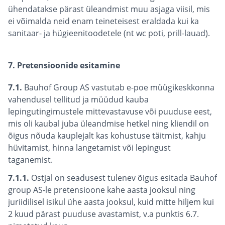
ühendatakse pärast üleandmist muu asjaga viisil, mis
ei võimalda neid enam teineteisest eraldada kui ka
sanitaar- ja hügieenitoodetele (nt wc poti, prill-lauad).
7. Pretensioonide esitamine
7.1.
Bauhof Group AS vastutab e-poe müügikeskkonna
vahendusel tellitud ja müüdud kauba
lepingutingimustele mittevastavuse või puuduse eest,
mis oli kaubal juba üleandmise hetkel ning kliendil on
õigus nõuda kauplejalt kas kohustuse täitmist, kahju
hüvitamist, hinna langetamist või lepingust
taganemist.
7.1.1.
Ostjal on seadusest tulenev õigus esitada Bauhof
group AS-le pretensioone kahe aasta jooksul ning
juriidilisel isikul ühe aasta jooksul, kuid mitte hiljem kui
2 kuud pärast puuduse avastamist, v.a punktis 6.7.