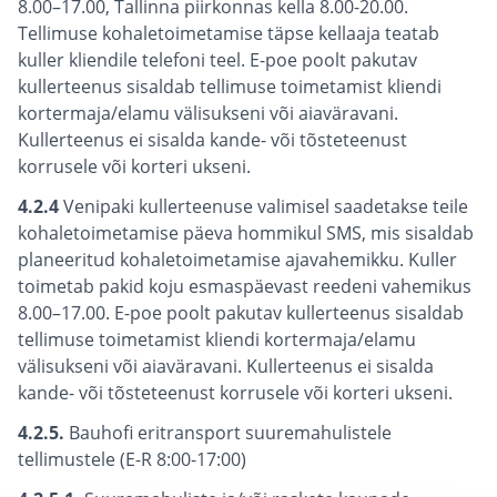
8.00–17.00, Tallinna piirkonnas kella 8.00-20.00.
Tellimuse kohaletoimetamise täpse kellaaja teatab
kuller kliendile telefoni teel. E-poe poolt pakutav
kullerteenus sisaldab tellimuse toimetamist kliendi
kortermaja/elamu välisukseni või aiaväravani.
Kullerteenus ei sisalda kande- või tõsteteenust
korrusele või korteri ukseni.
4.2.4
Venipaki kullerteenuse valimisel saadetakse teile
kohaletoimetamise päeva hommikul SMS, mis sisaldab
planeeritud kohaletoimetamise ajavahemikku. Kuller
toimetab pakid koju esmaspäevast reedeni vahemikus
8.00–17.00. E-poe poolt pakutav kullerteenus sisaldab
tellimuse toimetamist kliendi kortermaja/elamu
välisukseni või aiaväravani. Kullerteenus ei sisalda
kande- või tõsteteenust korrusele või korteri ukseni.
4.2.5.
Bauhofi eritransport suuremahulistele
tellimustele (E-R 8:00-17:00)