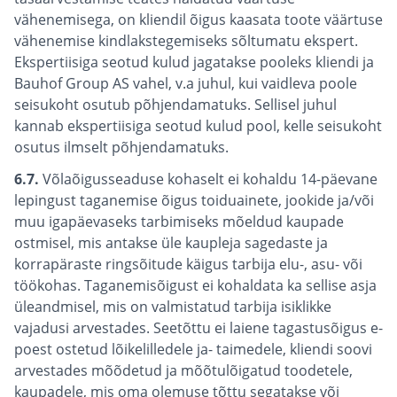
vähenemisega, on kliendil õigus kaasata toote väärtuse
vähenemise kindlakstegemiseks sõltumatu ekspert.
Ekspertiisiga seotud kulud jagatakse pooleks kliendi ja
Bauhof Group AS vahel, v.a juhul, kui vaidleva poole
seisukoht osutub põhjendamatuks. Sellisel juhul
kannab ekspertiisiga seotud kulud pool, kelle seisukoht
osutus ilmselt põhjendamatuks.
6.7.
Võlaõigusseaduse kohaselt ei kohaldu 14-päevane
lepingust taganemise õigus toiduainete, jookide ja/või
muu igapäevaseks tarbimiseks mõeldud kaupade
ostmisel, mis antakse üle kaupleja sagedaste ja
korrapäraste ringsõitude käigus tarbija elu-, asu- või
töökohas. Taganemisõigust ei kohaldata ka sellise asja
üleandmisel, mis on valmistatud tarbija isiklikke
vajadusi arvestades. Seetõttu ei laiene tagastusõigus e-
poest ostetud lõikelilledele ja- taimedele, kliendi soovi
arvestades mõõdetud ja mõõtulõigatud toodetele,
kaupadele, mis oma olemuse tõttu segatakse või