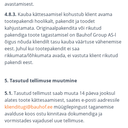
avastamisest.
4.8.3.
Kauba kättesaamisel kohustub klient avama
tootepakendi hoolikalt, pakendit ja toodet
kahjustamata. Originaalpakendita või rikutud
pakendiga toote tagastamisel on Bauhof Group AS-l
õigus nõuda kliendilt tasu kauba väärtuse vähenemise
eest. Juhul kui tootepakendit ei saa
rikkumata/lõhkumata avada, ei vastuta klient rikutud
pakendi eest.
5. Tasutud tellimuse muutmine
5.1.
Tasutud tellimust saab muuta 14 päeva jooksul
alates toote kättesaamisest, saates e-posti aadressile
klienditugi@bauhof.ee
müügilepingust taganemise
avalduse koos ostu kinnitava dokumendiga ja
vormistades vajadusel uue tellimuse.