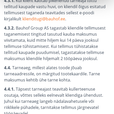
4.3.1.
Kui klient kaotab pikenenud tarneaja tõttu
tellitud kaupade vastu huvi, on kliendil õigus esitatud
tellimusest taganeda teavitades sellest e-poodi
kirjalikult
klienditugi@bauhof.ee
.
4.3.2.
Bauhof Group AS tagastab kliendile tellimusest
taganemisest tingitud tasutud kauba maksumus
viivitamata, kuid mitte hiljem kui 14 päeva jooksul
tellimuse tühistamisest. Kui tellimus tühistatakse
tellitud kaupade puudumisel, tagastatakse tellimuse
maksumus kliendile hiljemalt 2 tööpäeva jooksul.
4.4.
Tarneaeg, millest alates toode jõuab
tarneaadressile, on märgitud tootekaardile. Tarne
maksumus kehtib ühe tarne kohta.
4.4.1.
Täpsest tarneajast teavitab kullerteenuse
osutaja, võttes selleks eelnevalt kliendiga ühendust.
Juhul kui tarneaeg langeb nädalavahetusele või
riiklikele pühadele, tarnitakse tellimus järgnevatel
tööpäevadel.