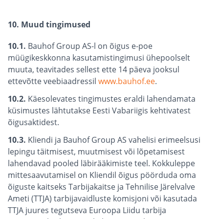
10. Muud tingimused
10.1.
Bauhof Group AS-l on õigus e-poe
müügikeskkonna kasutamistingimusi ühepoolselt
muuta, teavitades sellest ette 14 päeva jooksul
ettevõtte veebiaadressil
www.bauhof.ee
.
10.2.
Käesolevates tingimustes eraldi lahendamata
küsimustes lähtutakse Eesti Vabariigis kehtivatest
õigusaktidest.
10.3.
Kliendi ja Bauhof Group AS vahelisi erimeelsusi
lepingu täitmisest, muutmisest või lõpetamisest
lahendavad pooled läbirääkimiste teel. Kokkuleppe
mittesaavutamisel on Kliendil õigus pöörduda oma
õiguste kaitseks Tarbijakaitse ja Tehnilise Järelvalve
Ameti (TTJA) tarbijavaidluste komisjoni või kasutada
TTJA juures tegutseva Euroopa Liidu tarbija