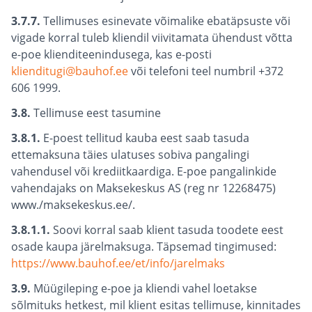
3.7.7.
Tellimuses esinevate võimalike ebatäpsuste või
vigade korral tuleb kliendil viivitamata ühendust võtta
e-poe klienditeenindusega, kas e-posti
klienditugi@bauhof.ee
või telefoni teel numbril +372
606 1999.
3.8.
Tellimuse eest tasumine
3.8.1.
E-poest tellitud kauba eest saab tasuda
ettemaksuna täies ulatuses sobiva pangalingi
vahendusel või krediitkaardiga. E-poe pangalinkide
vahendajaks on Maksekeskus AS (reg nr 12268475)
www./maksekeskus.ee/.
3.8.1.1.
Soovi korral saab klient tasuda toodete eest
osade kaupa järelmaksuga. Täpsemad tingimused:
https://www.bauhof.ee/et/info/jarelmaks
3.9.
Müügileping e-poe ja kliendi vahel loetakse
sõlmituks hetkest, mil klient esitas tellimuse, kinnitades