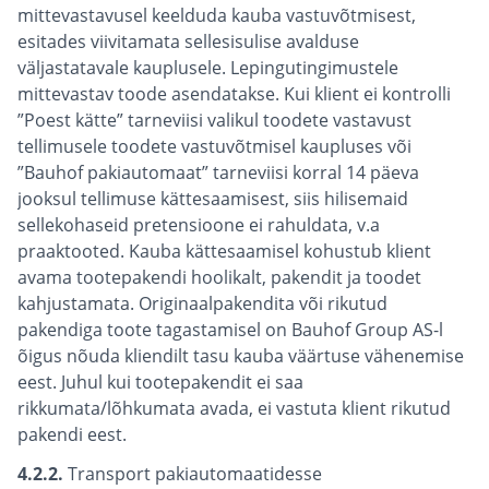
mittevastavusel keelduda kauba vastuvõtmisest,
esitades viivitamata sellesisulise avalduse
väljastatavale kauplusele. Lepingutingimustele
mittevastav toode asendatakse. Kui klient ei kontrolli
”Poest kätte” tarneviisi valikul toodete vastavust
tellimusele toodete vastuvõtmisel kaupluses või
”Bauhof pakiautomaat” tarneviisi korral 14 päeva
jooksul tellimuse kättesaamisest, siis hilisemaid
sellekohaseid pretensioone ei rahuldata, v.a
praaktooted. Kauba kättesaamisel kohustub klient
avama tootepakendi hoolikalt, pakendit ja toodet
kahjustamata. Originaalpakendita või rikutud
pakendiga toote tagastamisel on Bauhof Group AS-l
õigus nõuda kliendilt tasu kauba väärtuse vähenemise
eest. Juhul kui tootepakendit ei saa
rikkumata/lõhkumata avada, ei vastuta klient rikutud
pakendi eest.
4.2.2.
Transport pakiautomaatidesse