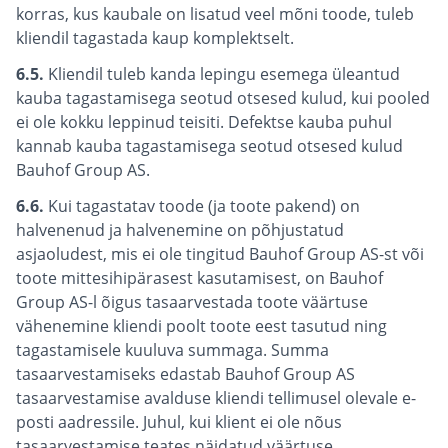
korras, kus kaubale on lisatud veel mõni toode, tuleb
kliendil tagastada kaup komplektselt.
6.5.
Kliendil tuleb kanda lepingu esemega üleantud
kauba tagastamisega seotud otsesed kulud, kui pooled
ei ole kokku leppinud teisiti. Defektse kauba puhul
kannab kauba tagastamisega seotud otsesed kulud
Bauhof Group AS.
6.6.
Kui tagastatav toode (ja toote pakend) on
halvenenud ja halvenemine on põhjustatud
asjaoludest, mis ei ole tingitud Bauhof Group AS-st või
toote mittesihipärasest kasutamisest, on Bauhof
Group AS-l õigus tasaarvestada toote väärtuse
vähenemine kliendi poolt toote eest tasutud ning
tagastamisele kuuluva summaga. Summa
tasaarvestamiseks edastab Bauhof Group AS
tasaarvestamise avalduse kliendi tellimusel olevale e-
posti aadressile. Juhul, kui klient ei ole nõus
tasaarvestamise teates näidatud väärtuse