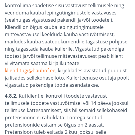
kontrollima saadetise sisu vastavust tellimusele ning
veenduma kauba lepingutingimustele vastavuses
(sealhulgas vigastused pakendil ja/või toodetel).
Kliendil on õigus kauba lepingutingimustele
mittevastavusel keelduda kauba vastuvõtmisest,
märkides kauba saatedokumendile tagastuse põhjuse
ning tagastada kauba kullerile. Vigastatud pakendiga
tootest ja/või tellimuse mittevastavusest peab klient
viivitamata saatma kirjaliku teate
klienditugi@bauhof.ee
, kirjeldades avastatud puudust
ja lisades sellekohase foto. Kullerteenuse osutaja poolt
vigastatud pakendiga toode asendatakse.
4.8.2.
Kui klient ei kontrolli toodete vastavust
tellimusele toodete vastuvõtmisel või 14 päeva jooksul
tellimuse kättesaamisest, siis hilisemaid sellekohaseid
pretensioone ei rahuldata. Tootega seotud
pretensioonide esitamise õigus on 2 aastat.
Pretensioon tuleb esitada 2 kuu jooksul selle