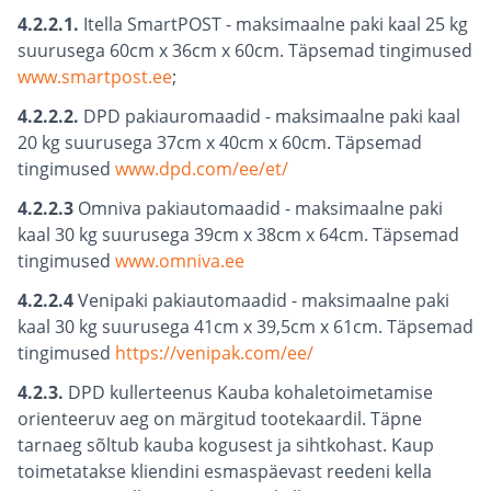
4.2.2.1.
Itella SmartPOST - maksimaalne paki kaal 25 kg
suurusega 60cm x 36cm x 60cm. Täpsemad tingimused
www.smartpost.ee
;
4.2.2.2.
DPD pakiauromaadid - maksimaalne paki kaal
20 kg suurusega 37cm x 40cm x 60cm. Täpsemad
tingimused
www.dpd.com/ee/et/
4.2.2.3
Omniva pakiautomaadid - maksimaalne paki
kaal 30 kg suurusega 39cm x 38cm x 64cm. Täpsemad
tingimused
www.omniva.ee
4.2.2.4
Venipaki pakiautomaadid - maksimaalne paki
kaal 30 kg suurusega 41cm x 39,5cm x 61cm. Täpsemad
tingimused
https://venipak.com/ee/
4.2.3.
DPD kullerteenus Kauba kohaletoimetamise
orienteeruv aeg on märgitud tootekaardil. Täpne
tarnaeg sõltub kauba kogusest ja sihtkohast. Kaup
toimetatakse kliendini esmaspäevast reedeni kella