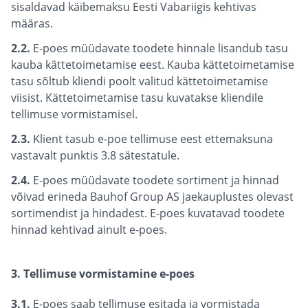
sisaldavad käibemaksu Eesti Vabariigis kehtivas
määras.
2.2.
E-poes müüdavate toodete hinnale lisandub tasu
kauba kättetoimetamise eest. Kauba kättetoimetamise
tasu sõltub kliendi poolt valitud kättetoimetamise
viisist. Kättetoimetamise tasu kuvatakse kliendile
tellimuse vormistamisel.
2.3.
Klient tasub e-poe tellimuse eest ettemaksuna
vastavalt punktis 3.8 sätestatule.
2.4.
E-poes müüdavate toodete sortiment ja hinnad
võivad erineda Bauhof Group AS jaekauplustes olevast
sortimendist ja hindadest. E-poes kuvatavad toodete
hinnad kehtivad ainult e-poes.
3. Tellimuse vormistamine e-poes
3.1.
E-poes saab tellimuse esitada ja vormistada