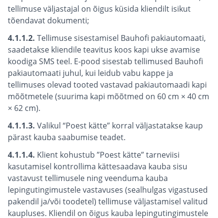
tellimuse väljastajal on õigus küsida kliendilt isikut
tõendavat dokumenti;
4.1.1.2.
Tellimuse sisestamisel Bauhofi pakiautomaati,
saadetakse kliendile teavitus koos kapi ukse avamise
koodiga SMS teel. E-pood sisestab tellimused Bauhofi
pakiautomaati juhul, kui leidub vabu kappe ja
tellimuses olevad tooted vastavad pakiautomaadi kapi
mõõtmetele (suurima kapi mõõtmed on 60 cm × 40 cm
× 62 cm).
4.1.1.3.
Valikul “Poest kätte” korral väljastatakse kaup
pärast kauba saabumise teadet.
4.1.1.4.
Klient kohustub ”Poest kätte” tarneviisi
kasutamisel kontrollima kättesaadava kauba sisu
vastavust tellimusele ning veenduma kauba
lepingutingimustele vastavuses (sealhulgas vigastused
pakendil ja/või toodetel) tellimuse väljastamisel valitud
kaupluses. Kliendil on õigus kauba lepingutingimustele