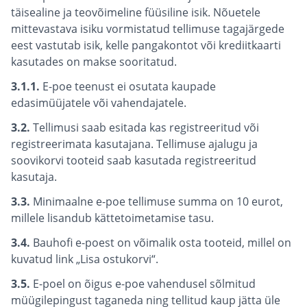
täisealine ja teovõimeline füüsiline isik. Nõuetele
mittevastava isiku vormistatud tellimuse tagajärgede
eest vastutab isik, kelle pangakontot või krediitkaarti
kasutades on makse sooritatud.
3.1.1.
E-poe teenust ei osutata kaupade
edasimüüjatele või vahendajatele.
3.2.
Tellimusi saab esitada kas registreeritud või
registreerimata kasutajana. Tellimuse ajalugu ja
soovikorvi tooteid saab kasutada registreeritud
kasutaja.
3.3.
Minimaalne e-poe tellimuse summa on 10 eurot,
millele lisandub kättetoimetamise tasu.
3.4.
Bauhofi e-poest on võimalik osta tooteid, millel on
kuvatud link „Lisa ostukorvi“.
3.5.
E-poel on õigus e-poe vahendusel sõlmitud
müügilepingust taganeda ning tellitud kaup jätta üle