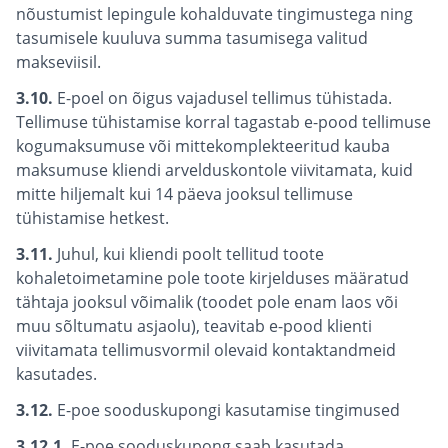
nõustumist lepingule kohalduvate tingimustega ning
tasumisele kuuluva summa tasumisega valitud
makseviisil.
3.10.
E-poel on õigus vajadusel tellimus tühistada.
Tellimuse tühistamise korral tagastab e-pood tellimuse
kogumaksumuse või mittekomplekteeritud kauba
maksumuse kliendi arvelduskontole viivitamata, kuid
mitte hiljemalt kui 14 päeva jooksul tellimuse
tühistamise hetkest.
3.11.
Juhul, kui kliendi poolt tellitud toote
kohaletoimetamine pole toote kirjelduses määratud
tähtaja jooksul võimalik (toodet pole enam laos või
muu sõltumatu asjaolu), teavitab e-pood klienti
viivitamata tellimusvormil olevaid kontaktandmeid
kasutades.
3.12.
E-poe sooduskupongi kasutamise tingimused
3.12.1.
E-poe sooduskupong saab kasutada