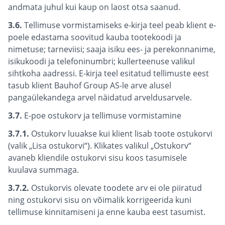
andmata juhul kui kaup on laost otsa saanud.
3.6.
Tellimuse vormistamiseks e-kirja teel peab klient e-
poele edastama soovitud kauba tootekoodi ja
nimetuse; tarneviisi; saaja isiku ees- ja perekonnanime,
isikukoodi ja telefoninumbri; kullerteenuse valikul
sihtkoha aadressi. E-kirja teel esitatud tellimuste eest
tasub klient Bauhof Group AS-le arve alusel
pangaülekandega arvel näidatud arveldusarvele.
3.7.
E-poe ostukorv ja tellimuse vormistamine
3.7.1.
Ostukorv luuakse kui klient lisab toote ostukorvi
(valik „Lisa ostukorvi“). Klikates valikul „Ostukorv“
avaneb kliendile ostukorvi sisu koos tasumisele
kuulava summaga.
3.7.2.
Ostukorvis olevate toodete arv ei ole piiratud
ning ostukorvi sisu on võimalik korrigeerida kuni
tellimuse kinnitamiseni ja enne kauba eest tasumist.