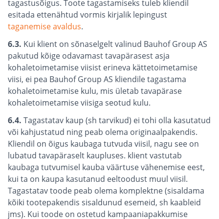
tagastusõigus. Toote tagastamiseks tuleb kliendil
esitada ettenähtud vormis kirjalik lepingust
taganemise avaldus
.
6.3.
Kui klient on sõnaselgelt valinud Bauhof Group AS
pakutud kõige odavamast tavapärasest asja
kohaletoimetamise viisist erineva kättetoimetamise
viisi, ei pea Bauhof Group AS kliendile tagastama
kohaletoimetamise kulu, mis ületab tavapärase
kohaletoimetamise viisiga seotud kulu.
6.4.
Tagastatav kaup (sh tarvikud) ei tohi olla kasutatud
või kahjustatud ning peab olema originaalpakendis.
Kliendil on õigus kaubaga tutvuda viisil, nagu see on
lubatud tavapäraselt kaupluses. klient vastutab
kaubaga tutvumisel kauba väärtuse vähenemise eest,
kui ta on kaupa kasutanud eeltoodust muul viisil.
Tagastatav toode peab olema komplektne (sisaldama
kõiki tootepakendis sisaldunud esemeid, sh kaableid
jms). Kui toode on ostetud kampaaniapakkumise