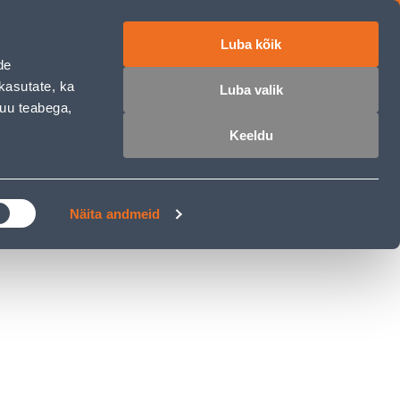
Luba kõik
ET
RU
EN
de
kasutate, ka
Luba valik
muu teabega,
Login
Wishlist
Cart
Keeldu
MASTERS CLUB
GARDEN PARADISE
Näita andmeid