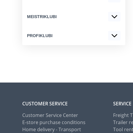
MEISTRIKLUBI
PROFIKLUBI
CUSTOMER SERVICE
SERVICE
Customer Service Center
Freight 
E-store purchase conditions
Trailer r
Home delivery - Transport
Tool ren