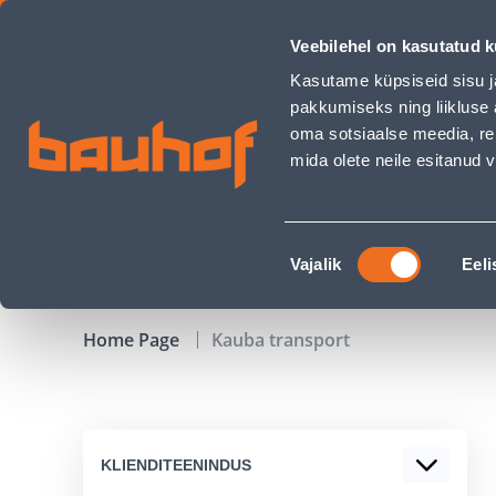
Kauba transport - Bauhof has loaded
Veebilehel on kasutatud k
Shops
Business Service Center
Customer Ser
Kasutame küpsiseid sisu j
pakkumiseks ning liikluse 
oma sotsiaalse meedia, re
mida olete neile esitanud
PRODUCTS
CAMPAIGNS
Nõusoleku
Vajalik
Eeli
valik
Home Page
Kauba transport
KLIENDITEENINDUS