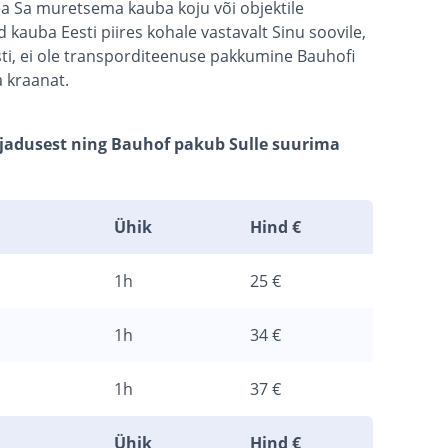
a Sa muretsema kauba koju või objektile
auba Eesti piires kohale vastavalt Sinu soovile,
sti, ei ole transporditeenuse pakkumine Bauhofi
 kraanat.
ajadusest ning Bauhof pakub Sulle suurima
Ühik
Hind €
1h
25 €
1h
34 €
1h
37 €
Ühik
Hind €