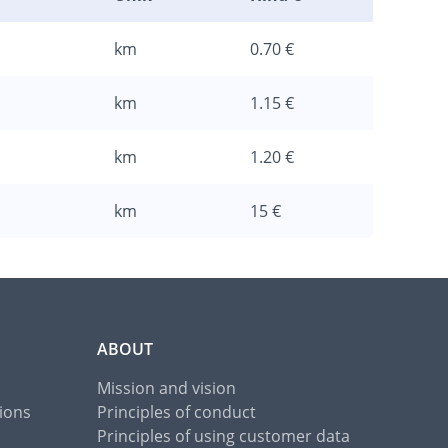
km
0.70 €
km
1.15 €
km
1.20 €
km
15 €
ABOUT
Mission and vision
ions
Principles of conduct
Principles of using customer data