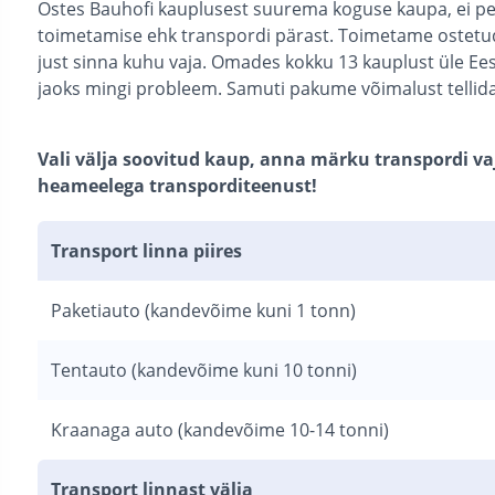
Ostes Bauhofi kauplusest suurema koguse kaupa, ei pe
toimetamise ehk transpordi pärast. Toimetame ostetud k
just sinna kuhu vaja. Omades kokku 13 kauplust üle Ee
jaoks mingi probleem. Samuti pakume võimalust tellida
Vali välja soovitud kaup, anna märku transpordi v
heameelega transporditeenust!
Transport linna piires
Paketiauto (kandevõime kuni 1 tonn)
Tentauto (kandevõime kuni 10 tonni)
Kraanaga auto (kandevõime 10-14 tonni)
Transport linnast välja