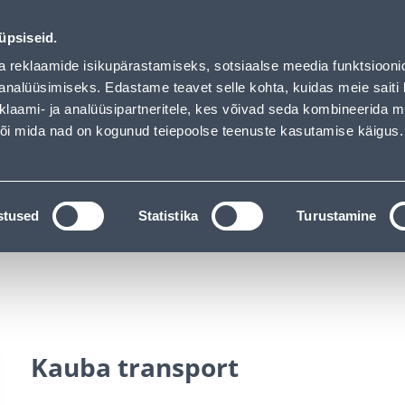
01
03
23
38
Tuhanded tooted -40% (al 10€)
DAYS
HOURS
MIN
SEC
üpsiseid.
vice
Services
Job offers
a reklaamide isikupärastamiseks, sotsiaalse meedia funktsiooni
analüüsimiseks. Edastame teavet selle kohta, kuidas meie saiti 
klaami- ja analüüsipartneritele, kes võivad seda kombineerida 
SEARCH
 või mida nad on kogunud teiepoolse teenuste kasutamise käigus.
CATALOGS
TOOL RENTAL
INSTALLMENT
stused
Statistika
Turustamine
Kauba transport