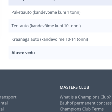
Paketiauto (kandevõime kuni 1 tonn)
Tentauto (kandevõime kuni 10 tonni)
Kraanaga auto (kandevõime 10-14 tonni)
Aluste vedu
MASTERS CLUB
Transport
What is a Champions Club?
ental
Bauhof permanent concess
tal
Champions Club Terms