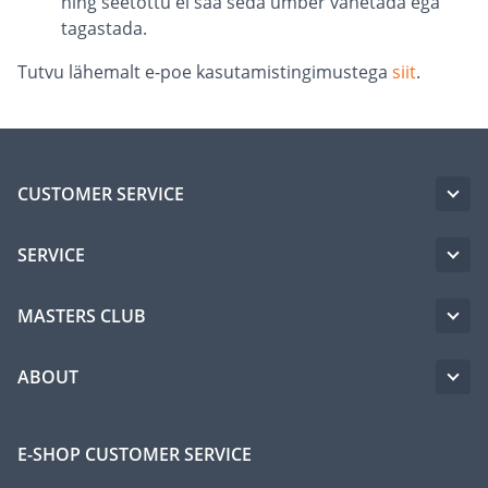
ning seetõttu ei saa seda ümber vahetada ega
tagastada.
Tutvu lähemalt e-poe kasutamistingimustega
siit
.
CUSTOMER SERVICE
SERVICE
MASTERS CLUB
ABOUT
E-SHOP CUSTOMER SERVICE