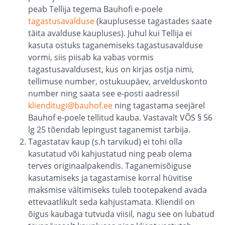
peab Tellija tegema Bauhofi e-poele
tagastusavalduse
(kauplusesse tagastades saate
täita avalduse kaupluses). Juhul kui Tellija ei
kasuta ostuks taganemiseks tagastusavalduse
vormi, siis piisab ka vabas vormis
tagastusavaldusest, kus on kirjas ostja nimi,
tellimuse number, ostukuupäev, arvelduskonto
number ning saata see e-posti aadressil
klienditugi@bauhof.ee
ning tagastama seejärel
Bauhof e-poele tellitud kauba. Vastavalt VÕS § 56
lg 25 tõendab lepingust taganemist tarbija.
Tagastatav kaup (s.h tarvikud) ei tohi olla
kasutatud või kahjustatud ning peab olema
terves originaalpakendis. Taganemisõiguse
kasutamiseks ja tagastamise korral hüvitise
maksmise vältimiseks tuleb tootepakend avada
ettevaatlikult seda kahjustamata. Kliendil on
õigus kaubaga tutvuda viisil, nagu see on lubatud