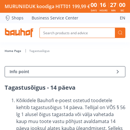
Tagastusõigus - Bauhof has loaded
00
16
26
59
MURUNIIDUK koodiga HITT01 199,99 €
DAYS
HOURS
MIN
SEC
Shops
Business Service Center
EN
Home Page
Tagastusõigus
Info point
Tagastusõigus - 14 päeva
Kõikidele Bauhofi e-poest ostetud toodetele
kehtib tagastusõigus 14 päeva. Tellijal on VÕS § 56
lg 1 alusel õigus tagastada või välja vahetada
kaup muu toote vastu põhjust avaldamata 14
päeva jooksul alates kauba üleandmisest. Selleks