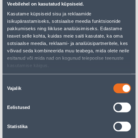
kuuluva summaga. Tasaarvestamiseks saadab
Veebilehel on kasutatud küpsiseid.
Bauhof Group AS tasaarvestamise avalduse Tellija
Kasutame küpsiseid sisu ja reklaamide
poolt tellimuse vormistamisel teatatud e-posti
isikupärastamiseks, sotsiaalse meedia funktsioonide
aadressile. Juhul, kui Tellija ei ole nõus
pakkumiseks ning liikluse analüüsimiseks. Edastame
tasaarvestamise teates näidatud väärtuse
teavet selle kohta, kuidas meie saiti kasutate, ka oma
vähenemisega, on selleks õigus kaasata toote
sotsiaalse meedia, reklaami- ja analüüsipartneritele, kes
väärtuse vähenemise kindlakstegemiseks
võivad seda kombineerida muu teabega, mida olete neile
sõltumatu ekspert. Ekspertiisiga seotud kulud
esitanud või mida nad on kogunud teiepoolse teenuste
jagatakse pooleks Tellija ja Bauhof Group AS
kasutamise käigus.
vahel, v.a juhul, kui ühe poole seisukoht osutub
ilmselt põhjendamatuks. Sellisel juhul kannab
Nõusoleku
ekspertiisiga seotud kulud pool, kelle seisukoht
Vajalik
valik
osutus ilmselt põhjendamatuks.
14 päevase taganemisõiguse juhul tagastatakse
raha kauba eest viivitamata, kuid mitte hiljem kui
Eelistused
14 päeva möödumisel arvates taganemisavalduse
saamisest, samale arvelduskontole, millelt tasuti
Statistika
kauba eest.
VÕS § 53 lg 4 punkt 4 sätestab, et 14 päevast