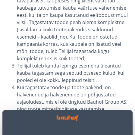
tavapäraselt kaupluses ning klient vastutab
kaubaga tutvumisel kauba väärtuse vähenemise
eest, kui ta on kaupa kasutanud eeltoodust muul
viisil. Tagastatav toode peab olema komplektne
(sisaldama kõiki tootepakendis sisaldunud
esemeid – kaablid jne). Kui toode on ostetud
kampaania korras, kus kaubale on lisatud veel
mõni toode, tuleb Tellijal tagastada kogu
komplekt (ehk siis kõik tooted).
Tellijal tuleb kanda lepingu esemena üleantud
kauba tagastamisega seotud otsesed kulud, kui
pooled ei ole kokku leppinud teisiti.
Kui tagastatav toode (ja toote pakend) on
halvenenud ja halvenemine on põhjustatud
asjaoludest, mis ei ole tingitud Bauhof Group AS;
ning toote mittesihipärase kasutamise
tulemusena, on Bauhof Group AS-l õigus
tasaarvestada toote väärtuse vähenemine Tellija
poolt toote eest tasutud ning tagastamisele