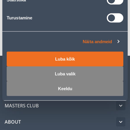
Description
Turustamine
Specification
Transport
Näita andmeid
Luba kõik
CUSTOMER SERVICE
Luba valik
Keeldu
SERVICE
MASTERS CLUB
ABOUT