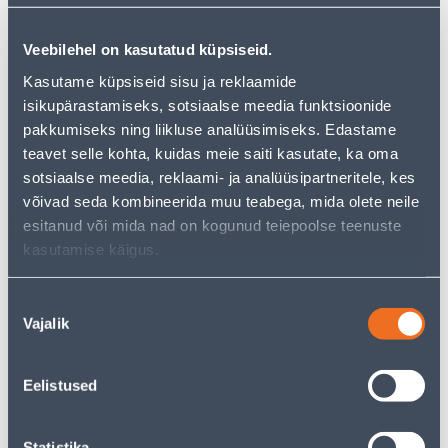
Veebilehel on kasutatud küpsiseid.
Kasutame küpsiseid sisu ja reklaamide
See availability
isikupärastamiseks, sotsiaalse meedia funktsioonide
pakkumiseks ning liikluse analüüsimiseks. Edastame
• Perforeeritud naelutusplaat.
teavet selle kohta, kuidas meie saiti kasutate, ka oma
• Mõõdud 60 x 240 x 2,0 mm.
sotsiaalse meedia, reklaami- ja analüüsipartneritele, kes
• Pakendis on 50 tk.
võivad seda kombineerida muu teabega, mida olete neile
• 14-päevane tagastusõigus.
esitanud või mida nad on kogunud teiepoolse teenuste
kasutamise käigus.
Courier service to home from 3,69 € from 2-5 tööpäeva
Nõusoleku
Vajalik
Parcel machine from 2,29 € from 2-5 tööpäeva
valik
Pick up from the store from 08.08.2026
Eelistused
Statistika