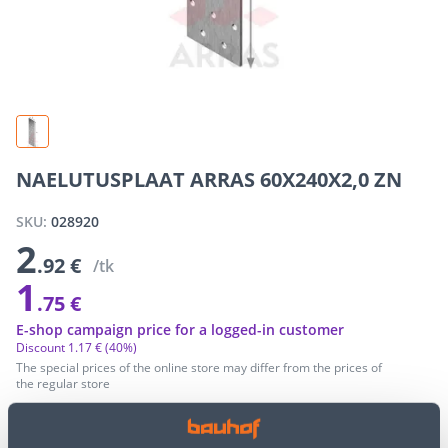
NAELUTUSPLAAT ARRAS 60X240X2,0 ZN
SKU:
028920
2
.92 €
/tk
1
.75 €
E-shop campaign price for a logged-in customer
Discount
1
.
17 €
(40%)
The special prices of the online store may differ from the prices of
the regular store
−
+
ADD TO CART