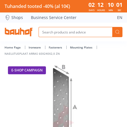
NAELUTUSPLAAT ARRAS 60X240X2,0 ZN - Bauhof has loaded
02
12
10
00
Tuhanded tooted -40% (al 10€)
DAYS
HOURS
MIN
SEC
Shops
Business Service Center
EN
Home Page
Ironware
Fasteners
Mounting Plates
NAELUTUSPLAAT ARRAS 60X240X2,0 ZN
E-SHOP CAMPAIGN