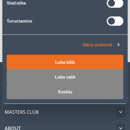
Statistika
Specification
Turustamine
Instructions
Transport
Näita andmeid
Luba kõik
Luba valik
CUSTOMER SERVICE
Keeldu
SERVICE
MASTERS CLUB
ABOUT