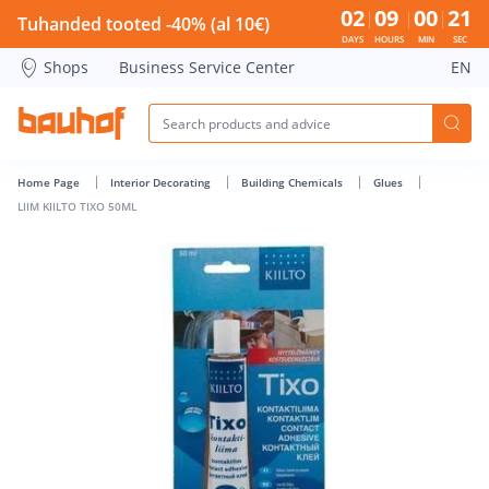
LIIM KIILTO TIXO 50ML - Bauhof has loaded
02
09
00
21
Tuhanded tooted -40% (al 10€)
DAYS
HOURS
MIN
SEC
Shops
Business Service Center
EN
Home Page
Interior Decorating
Building Chemicals
Glues
LIIM KIILTO TIXO 50ML