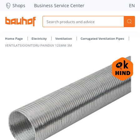
VENTILATSIOONITORU PAINDUV 125MM 3M - Bauhof has lo
Shops
Business Service Center
EN
Home Page
Electricity
Ventilation
Corrugated Ventilation Pipes
VENTILATSIOONITORU PAINDUV 125MM 3M