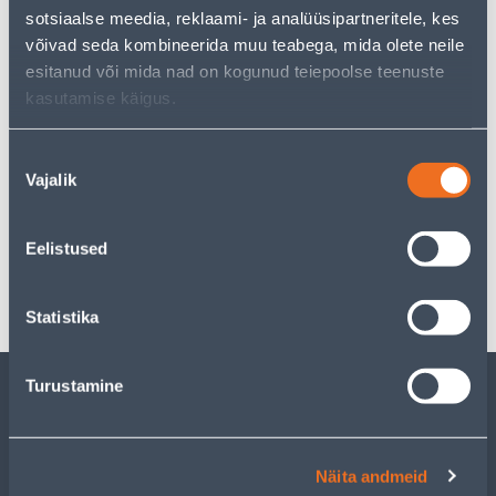
sotsiaalse meedia, reklaami- ja analüüsipartneritele, kes
võivad seda kombineerida muu teabega, mida olete neile
Courier service to home from 3,69 € from 2-5 tööpäeva
esitanud või mida nad on kogunud teiepoolse teenuste
kasutamise käigus.
Pick up from the store from 07.08.2026
Nõusoleku
Vajalik
valik
Specification
Eelistused
Transport
Statistika
Turustamine
CUSTOMER SERVICE
Näita andmeid
SERVICE