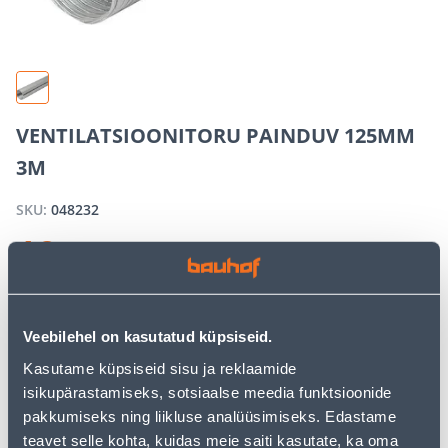
VENTILATSIOONITORU PAINDUV 125MM
3M
SKU:
048232
10
.39 €
/ tk
−
+
ADD TO CART
Veebilehel on kasutatud küpsiseid.
Kasutame küpsiseid sisu ja reklaamide
isikupärastamiseks, sotsiaalse meedia funktsioonide
pakkumiseks ning liikluse analüüsimiseks. Edastame
See availability
teavet selle kohta, kuidas meie saiti kasutate, ka oma