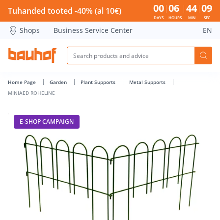
MINIAED ROHELINE - Bauhof has loaded
00
06
44
09
Tuhanded tooted -40% (al 10€)
DAYS
HOURS
MIN
SEC
Shops
Business Service Center
EN
Home Page
Garden
Plant Supports
Metal Supports
MINIAED ROHELINE
E-SHOP CAMPAIGN