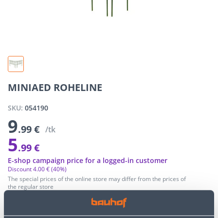
MINIAED ROHELINE
SKU:
054190
9
.99 €
/tk
5
.99 €
E-shop campaign price for a logged-in customer
Discount
4
.
00 €
(40%)
The special prices of the online store may differ from the prices of
the regular store
−
+
ADD TO CART