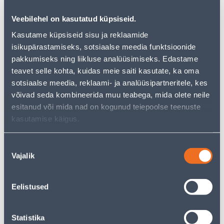
Veebilehel on kasutatud küpsiseid.
Kasutame küpsiseid sisu ja reklaamide
isikupärastamiseks, sotsiaalse meedia funktsioonide
See availability
pakkumiseks ning liikluse analüüsimiseks. Edastame
teavet selle kohta, kuidas meie saiti kasutate, ka oma
• Miniaed, rohelist värvi.
sotsiaalse meedia, reklaami- ja analüüsipartneritele, kes
• Müügil ühe kaupa.
võivad seda kombineerida muu teabega, mida olete neile
• 14-päevane tagastusõigus
esitanud või mida nad on kogunud teiepoolse teenuste
kasutamise käigus.
Courier service to home from 3,69 € from 2-5 tööpäeva
Nõusoleku
Parcel machine from 2,29 € from 2-5 tööpäeva
Vajalik
valik
Pick up from the store from 10.08.2026
Eelistused
Statistika
Description