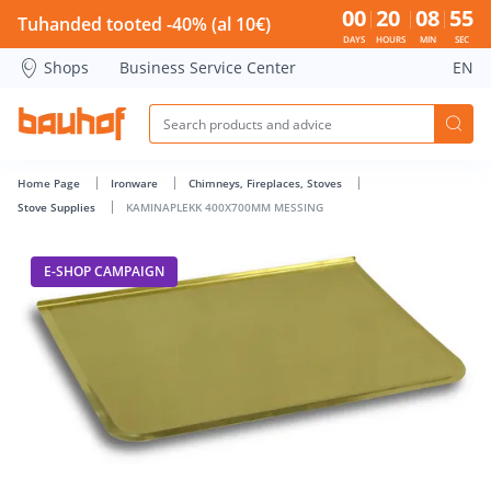
KAMINAPLEKK 400X700MM MESSING - Bauhof has loaded
00
20
08
55
Tuhanded tooted -40% (al 10€)
DAYS
HOURS
MIN
SEC
Shops
Business Service Center
EN
Home Page
Ironware
Chimneys, Fireplaces, Stoves
Stove Supplies
KAMINAPLEKK 400X700MM MESSING
E-SHOP CAMPAIGN