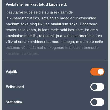
Veebilehel on kasutatud küpsiseid.
Kasutame küpsiseid sisu ja reklaamide
isikupärastamiseks, sotsiaalse meedia funktsioonide
See availability
pakkumiseks ning liikluse analüüsimiseks. Edastame
teavet selle kohta, kuidas meie saiti kasutate, ka oma
sotsiaalse meedia, reklaami- ja analüüsipartneritele, kes
• Kaminaplekk mõõtmetega 400 x 700 mm.
võivad seda kombineerida muu teabega, mida olete neile
• Messing.
esitanud või mida nad on kogunud teiepoolse teenuste
• 14-päevane tagastusõigus.
kasutamise käigus.
Courier service to home from 4,19 € from 2-5 tööpäeva
Nõusoleku
Vajalik
valik
Pick up from the store from 10.08.2026
Eelistused
Description
Statistika