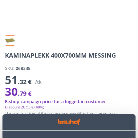
KAMINAPLEKK 400X700MM MESSING
SKU:
068335
51
.32 €
/tk
30
.79 €
E-shop campaign price for a logged-in customer
Discount
20
.
53 €
(40%)
The special prices of the online store may differ from the prices of
the regular store
−
+
ADD TO CART