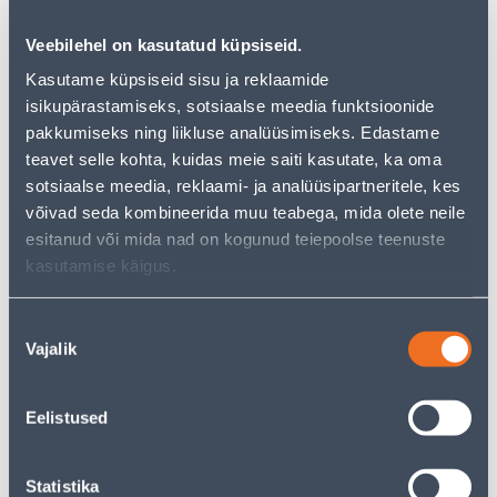
Veebilehel on kasutatud küpsiseid.
Kasutame küpsiseid sisu ja reklaamide
See availability
isikupärastamiseks, sotsiaalse meedia funktsioonide
pakkumiseks ning liikluse analüüsimiseks. Edastame
teavet selle kohta, kuidas meie saiti kasutate, ka oma
• Isolatsiooniplaat niiskete kohtade isolatsiooniks.
sotsiaalse meedia, reklaami- ja analüüsipartneritele, kes
• Ei vaja pinnase poolt eraldi niiskustõkkega kaitsmist.
võivad seda kombineerida muu teabega, mida olete neile
• Mõõtmetega 100 x 1015 x 1215 mm. Pakendis 5 tk =
esitanud või mida nad on kogunud teiepoolse teenuste
0,6 m³.
kasutamise käigus.
• 14-päevane tagastusõigus.
Nõusoleku
Pick up from the store from 06.08.2026
Vajalik
valik
Home delivery from 16,90 € from 2-5 tööpäeva
Eelistused
Statistika
Description