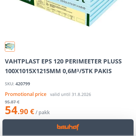
VAHTPLAST EPS 120 PERIMEETER PLUSS
100X1015X1215MM 0,6M³/5TK PAKIS
SKU:
420799
Promotional price
valid until
31.8.2026
95
.87 €
54
.90 €
/ pakk
−
+
ADD TO CART