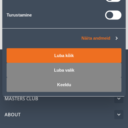
Specification
Turustamine
Transport
Näita andmeid
Luba kõik
CUSTOMER SERVICE
Luba valik
SERVICE
Keeldu
MASTERS CLUB
ABOUT