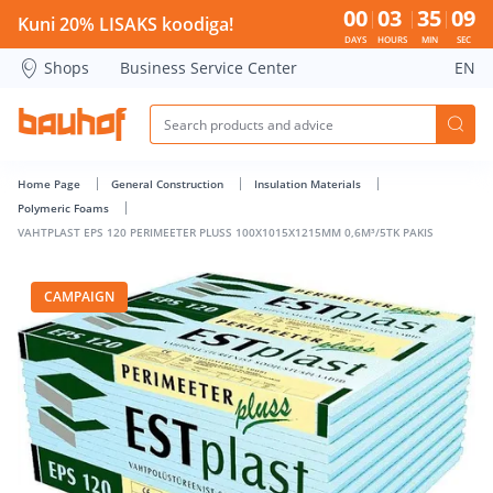
VAHTPLAST EPS 120 PERIMEETER PLUSS 100X1015X1215MM 0
00
03
35
08
Kuni 20% LISAKS koodiga!
DAYS
HOURS
MIN
SEC
Shops
Business Service Center
EN
Home Page
General Construction
Insulation Materials
Polymeric Foams
VAHTPLAST EPS 120 PERIMEETER PLUSS 100X1015X1215MM 0,6M³/5TK PAKIS
CAMPAIGN