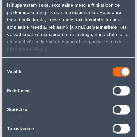
isikupärastamiseks, sotsiaalse meedia funktsioonide
−
+
ADD TO CART
pakkumiseks ning liikluse analüüsimiseks. Edastame
teavet selle kohta, kuidas meie saiti kasutate, ka oma
sotsiaalse meedia, reklaami- ja analüüsipartneritele, kes
võivad seda kombineerida muu teabega, mida olete neile
See availability
esitanud või mida nad on kogunud teiepoolse teenuste
kasutamise käigus.
Pick up from the store from 09.08.2026
Nõusoleku
Vajalik
valik
Home delivery from 16,90 € from 2-5 tööpäeva
Eelistused
Specification
Statistika
Transport
Turustamine