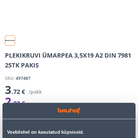
PLEKIKRUVI ÜMARPEA 3,5X19 A2 DIN 7981
25TK PAKIS
SKU:
497487
3
.72 €
/pakk
2
.23 €
E-shop campaign price for a logged-in customer
Discount
1
.
49 €
(40%)
The special prices of the online store may differ from the prices of
the regular store
Veebilehel on kasutatud küpsiseid.