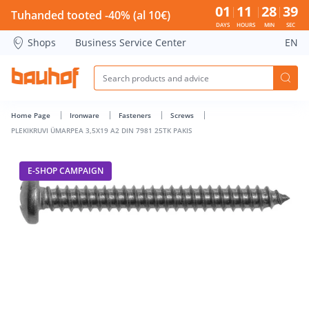
PLEKIKRUVI ÜMARPEA 3,5X19 A2 DIN 7981 25TK PAKIS - Bau
01
11
28
39
Tuhanded tooted -40% (al 10€)
DAYS
HOURS
MIN
SEC
Shops
Business Service Center
EN
Home Page
Ironware
Fasteners
Screws
PLEKIKRUVI ÜMARPEA 3,5X19 A2 DIN 7981 25TK PAKIS
E-SHOP CAMPAIGN