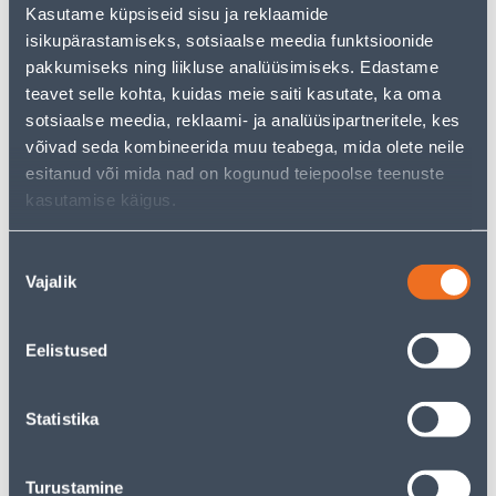
Kasutame küpsiseid sisu ja reklaamide
−
+
ADD TO CART
isikupärastamiseks, sotsiaalse meedia funktsioonide
pakkumiseks ning liikluse analüüsimiseks. Edastame
teavet selle kohta, kuidas meie saiti kasutate, ka oma
sotsiaalse meedia, reklaami- ja analüüsipartneritele, kes
See availability
võivad seda kombineerida muu teabega, mida olete neile
esitanud või mida nad on kogunud teiepoolse teenuste
kasutamise käigus.
Courier service to home from 3,69 € from 2-5 tööpäeva
Nõusoleku
Parcel machine from 2,29 € from 2-5 tööpäeva
Vajalik
valik
Pick up from the store from 09.08.2026
Eelistused
Statistika
Specification
Transport
Turustamine