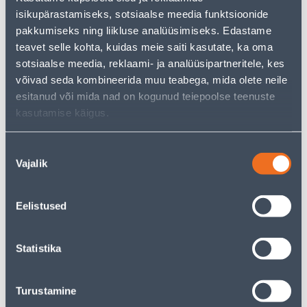
isikupärastamiseks, sotsiaalse meedia funktsioonide
pakkumiseks ning liikluse analüüsimiseks. Edastame
teavet selle kohta, kuidas meie saiti kasutate, ka oma
sotsiaalse meedia, reklaami- ja analüüsipartneritele, kes
See availability
võivad seda kombineerida muu teabega, mida olete neile
esitanud või mida nad on kogunud teiepoolse teenuste
kasutamise käigus.
Courier service to home from 3,69 € from 2-5 tööpäeva
Parcel machine from 2,29 € from 2-5 tööpäeva
Nõusoleku
Vajalik
valik
Pick up from the store from 08.08.2026
Eelistused
Specification
Statistika
Transport
Turustamine