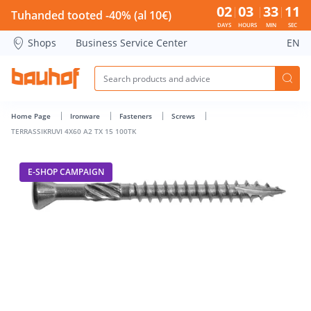
TERRASSIKRUVI 4X60 A2 TX 15 100TK - Bauhof has loaded
02
03
33
10
Tuhanded tooted -40% (al 10€)
DAYS
HOURS
MIN
SEC
Shops
Business Service Center
EN
Home Page
Ironware
Fasteners
Screws
TERRASSIKRUVI 4X60 A2 TX 15 100TK
E-SHOP CAMPAIGN