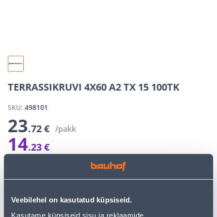
TERRASSIKRUVI 4X60 A2 TX 15 100TK
SKU:
498101
23
.72 €
/pakk
14
.23 €
E-shop campaign price for a logged-in customer
Discount
9
.
49 €
(40%)
The special prices of the online store may differ from the prices of
the regular store
Veebilehel on kasutatud küpsiseid.
−
+
ADD TO CART
Kasutame küpsiseid sisu ja reklaamide