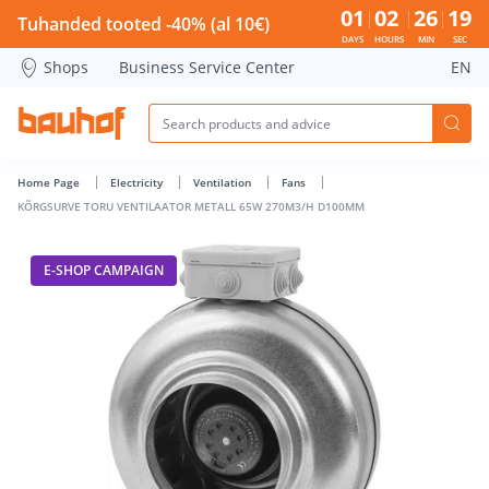
KÕRGSURVE TORU VENTILAATOR METALL 65W 270M3/H D100
01
02
26
19
Tuhanded tooted -40% (al 10€)
DAYS
HOURS
MIN
SEC
Shops
Business Service Center
EN
Home Page
Electricity
Ventilation
Fans
KÕRGSURVE TORU VENTILAATOR METALL 65W 270M3/H D100MM
E-SHOP CAMPAIGN