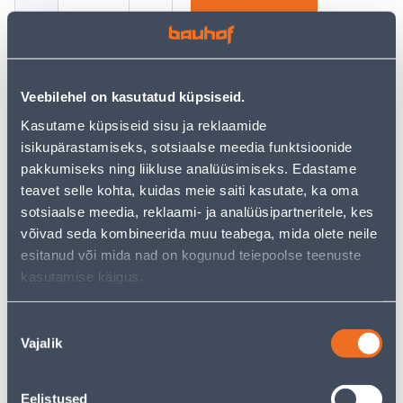
−
+
ADD TO CART
Veebilehel on kasutatud küpsiseid.
See availability
Kasutame küpsiseid sisu ja reklaamide
isikupärastamiseks, sotsiaalse meedia funktsioonide
pakkumiseks ning liikluse analüüsimiseks. Edastame
Installment calculator
teavet selle kohta, kuidas meie saiti kasutate, ka oma
Deposit
Payments
sotsiaalse meedia, reklaami- ja analüüsipartneritele, kes
võivad seda kombineerida muu teabega, mida olete neile
esitanud või mida nad on kogunud teiepoolse teenuste
kasutamise käigus.
30
.00 €
Monthly payment
Nõusoleku
Vajalik
valik
Courier service to home from 4,19 € from 2-5 tööpäeva
Parcel machine from 2,29 € from 2-5 tööpäeva
Eelistused