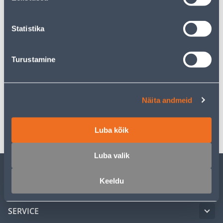
Pick up from the store from 09.08.2026
Statistika
Turustamine
Description
Specification
Näita andmeid
Transport
Luba kõik
Luba valik
Keeldu
CUSTOMER SERVICE
SERVICE