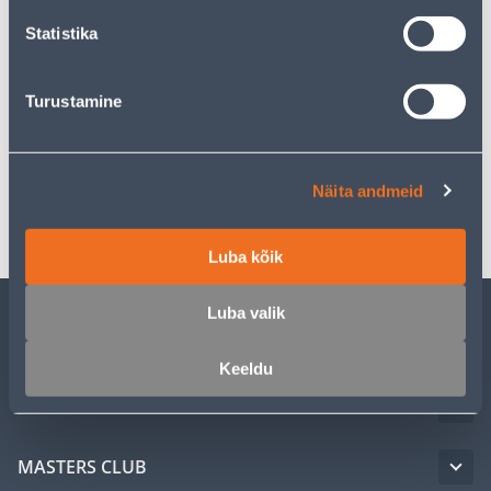
Statistika
Pick up from the store from 06.08.2026
Turustamine
Specification
Näita andmeid
Transport
Luba kõik
Luba valik
CUSTOMER SERVICE
Keeldu
SERVICE
MASTERS CLUB