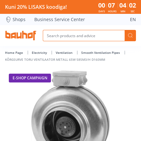
KÕRGSURVE TORU VENTILAATOR METALL 65W 585M3/H D160
00
07
04
01
Kuni 20% LISAKS koodiga!
DAYS
HOURS
MIN
SEC
Shops
Business Service Center
EN
Home Page
Electricity
Ventilation
Smooth Ventilation Pipes
KÕRGSURVE TORU VENTILAATOR METALL 65W 585M3/H D160MM
E-SHOP CAMPAIGN