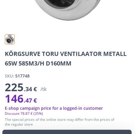
KÕRGSURVE TORU VENTILAATOR METALL
65W 585M3/H D160MM
SKU:
517748
225
.34 €
/tk
146
.47 €
E-shop campaign price for a logged-in customer
Discount
78
.
87 €
(35%)
The special prices of the online store may differ from the prices of
the regular store