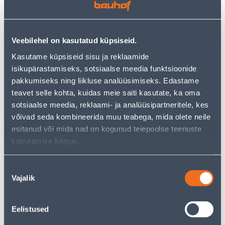
−
+
ADD TO CART
Veebilehel on kasutatud küpsiseid.
Kasutame küpsiseid sisu ja reklaamide
See availability
isikupärastamiseks, sotsiaalse meedia funktsioonide
pakkumiseks ning liikluse analüüsimiseks. Edastame
teavet selle kohta, kuidas meie saiti kasutate, ka oma
Installment calculator
sotsiaalse meedia, reklaami- ja analüüsipartneritele, kes
võivad seda kombineerida muu teabega, mida olete neile
Deposit
Payments
esitanud või mida nad on kogunud teiepoolse teenuste
kasutamise käigus.
37
.56 €
Monthly payment
Nõusoleku
Vajalik
valik
Courier service to home from 4,99 € from 2-5 tööpäeva
Eelistused
Parcel machine from 2,29 € from 2-5 tööpäeva