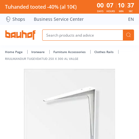
RIIULIKANDUR TUGEVDATUD 250 X 300 AL VALGE - Bauhof h
00
07
10
37
Tuhanded tooted -40% (al 10€)
DAYS
HOURS
MIN
SEC
Shops
Business Service Center
EN
Home Page
Ironware
Furniture Accessories
Clothes Rails
RIIULIKANDUR TUGEVDATUD 250 X 300 AL VALGE