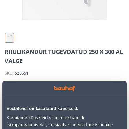
RIIULIKANDUR TUGEVDATUD 250 X 300 AL
VALGE
SKU:
528551
OUT OF STOCK
Veebilehel on kasutatud küpsiseid.
We apologize, but we inform you that the desired
product is currently temporarily out of stock due to
Kasutame küpsiseid sisu ja reklaamide
high demand. However, we offer excellent alternatives
isikupärastamiseks, sotsiaalse meedia funktsioonide
from the same
product category
, which can bring you