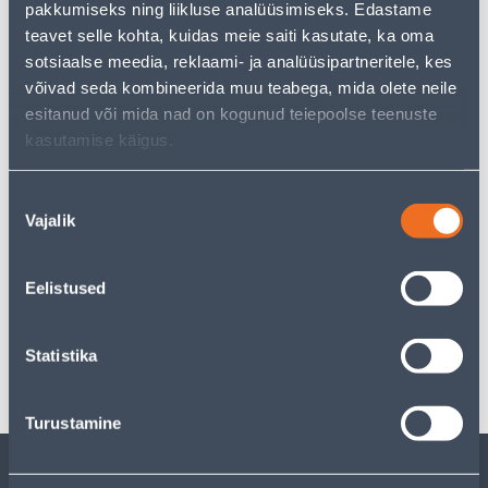
pakkumiseks ning liikluse analüüsimiseks. Edastame
just as much joy!
teavet selle kohta, kuidas meie saiti kasutate, ka oma
But your shopping pleasure doesn't have to end here -
sotsiaalse meedia, reklaami- ja analüüsipartneritele, kes
you can continue your research by returning
to the
homepage
or use our powerful search function to
võivad seda kombineerida muu teabega, mida olete neile
discover even more great options. Happy shopping!
esitanud või mida nad on kogunud teiepoolse teenuste
kasutamise käigus.
Delivery is not possible
Nõusoleku
Vajalik
valik
Eelistused
Specification
Statistika
Transport
Turustamine