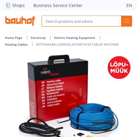
KÜTTEKAABEL (20W/M) 2015W/101M T2BLUE RAYCHEM - Bau
Shops
Business Service Center
EN
Home Page
Electricity
Electric Heating Equipment
Heating Cables
KÜTTEKAABEL (20W/M) 2015W/101M T2BLUE RAYCHEM