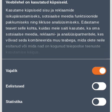
Veebilehel on kasutatud küpsiseid.
Kasutame küpsiseid sisu ja reklaamide
Installment calculator
isikupärastamiseks, sotsiaalse meedia funktsioonide
pakkumiseks ning liikluse analüüsimiseks. Edastame
Deposit
Payments
teavet selle kohta, kuidas meie saiti kasutate, ka oma
sotsiaalse meedia, reklaami- ja analüüsipartneritele, kes
võivad seda kombineerida muu teabega, mida olete neile
28
.33 €
Monthly payment
esitanud või mida nad on kogunud teiepoolse teenuste
kasutamise käigus.
Courier service to home from 4,99 € from 2-5 tööpäeva
Nõusoleku
Vajalik
valik
Parcel machine from 2,29 € from 2-5 tööpäeva
Pick up from the store from 07.08.2026
Eelistused
Statistika
Specification