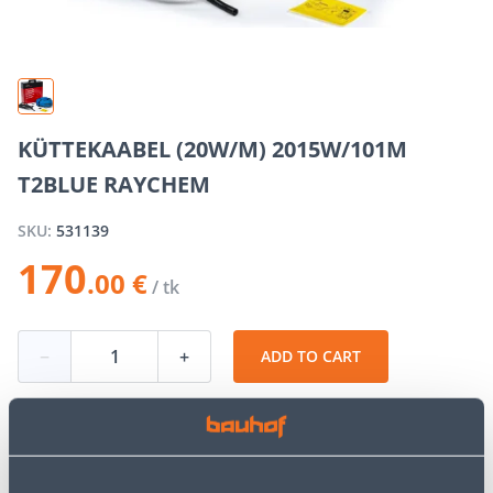
KÜTTEKAABEL (20W/M) 2015W/101M
T2BLUE RAYCHEM
SKU:
531139
170
.00 €
/ tk
−
+
ADD TO CART
See availability