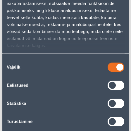
isikupärastamiseks, sotsiaalse meedia funktsioonide
just as much joy!
pakkumiseks ning liikluse analüüsimiseks. Edastame
But your shopping pleasure doesn't have to end here -
you can continue your research by returning
to the
teavet selle kohta, kuidas meie saiti kasutate, ka oma
homepage
or use our powerful search function to
sotsiaalse meedia, reklaami- ja analüüsipartneritele, kes
discover even more great options. Happy shopping!
võivad seda kombineerida muu teabega, mida olete neile
esitanud või mida nad on kogunud teiepoolse teenuste
kasutamise käigus.
Delivery is not possible
Nõusoleku
Vajalik
valik
Description
Eelistused
Specification
Statistika
Transport
Turustamine