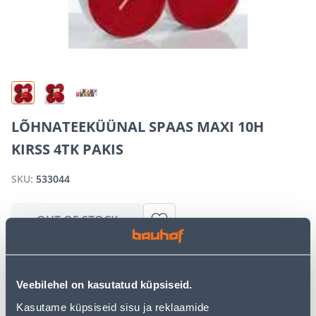
LÕHNATEEKÜÜNAL SPAAS MAXI 10H
KIRSS 4TK PAKIS
SKU:
533044
OUT OF STOCK
We apologize, but we inform you that the desired
Veebilehel on kasutatud küpsiseid.
product is currently temporarily out of stock due to
high demand. However, we offer excellent alternatives
Kasutame küpsiseid sisu ja reklaamide
from the same
product category
, which can bring you