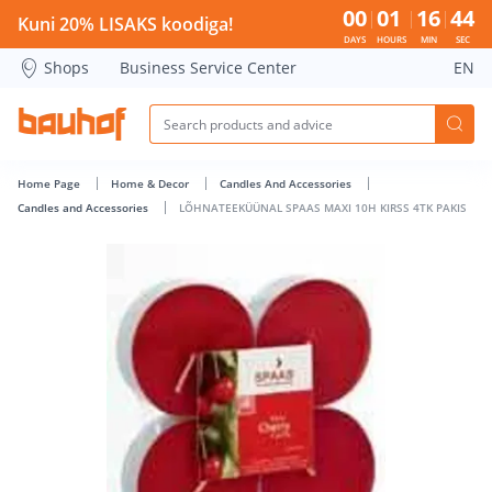
LÕHNATEEKÜÜNAL SPAAS MAXI 10H KIRSS 4TK PAKIS - Bauh
00
01
16
43
Kuni 20% LISAKS koodiga!
DAYS
HOURS
MIN
SEC
Shops
Business Service Center
EN
Home Page
Home & Decor
Candles And Accessories
Candles and Accessories
LÕHNATEEKÜÜNAL SPAAS MAXI 10H KIRSS 4TK PAKIS